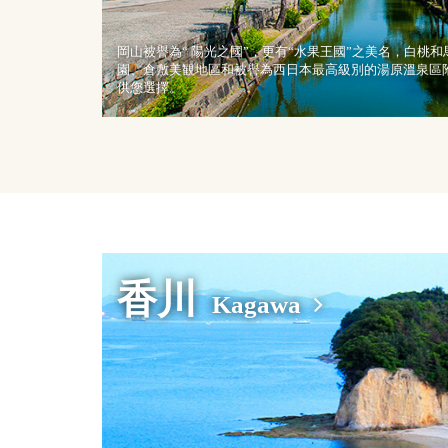
岡山被譽為“ 陽光之國”，更有“水果王國”之美名，白桃
園、倉敷美観地區和被譽為西日本最高級別的湯原溫泉區
供您選擇。
香川
Kagawa