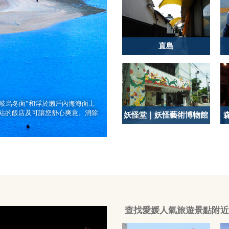
直島
贊岐烏冬面”和浮於瀨戶內海海面上
車站的飯店及可讓您舒心爽意、消除
妖怪堂｜妖怪藝術博物館
查找愛媛人氣旅遊景點附近