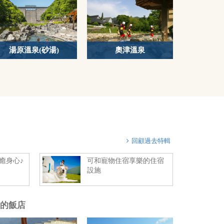
湯原溫泉(砂湯)
奧津溫泉
回顧過去特輯
癒身心♪
可和寵物住宿享樂的住宿
設施
的飯店