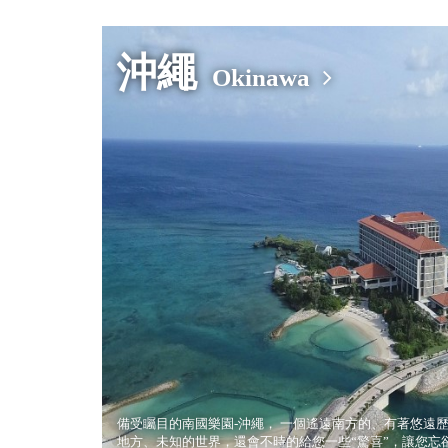
沖繩
Okinawa
備受矚目的南國樂園-沖繩， 一個遙遠南方的、有著悠遠
地方、未知的世界，還會不時的給您一些“驚喜”，讓您忘