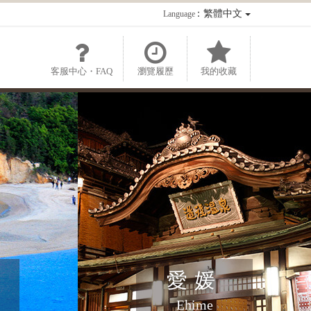
：繁體中文
Language
客服中心・FAQ
瀏覽履歷
我的收藏
愛媛
Ehime