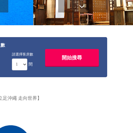
人數
請選擇客房數
間
績【立足沖繩 走向世界】