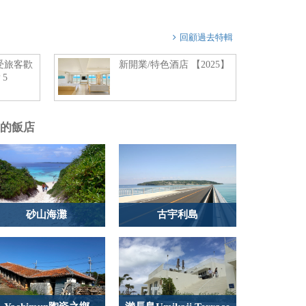
回顧過去特輯
最受旅客歡
新開業/特色酒店 【2025】
 5
的飯店
砂山海灘
古宇利島