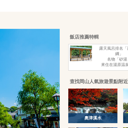
飯店推薦特輯
露天風呂排名「
綱」
名物「砂湯
來住在湯原温
查找岡山人氣旅遊景點附近
奧津溪水