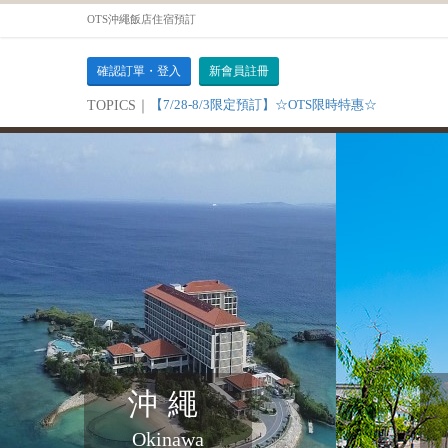
OTS沖繩飯店住宿預訂
確認訂單・登入
新會員註冊
【7/28-8/3限定預訂】☆OTS限時特惠☆
TOPICS｜
沖繩
Okinawa