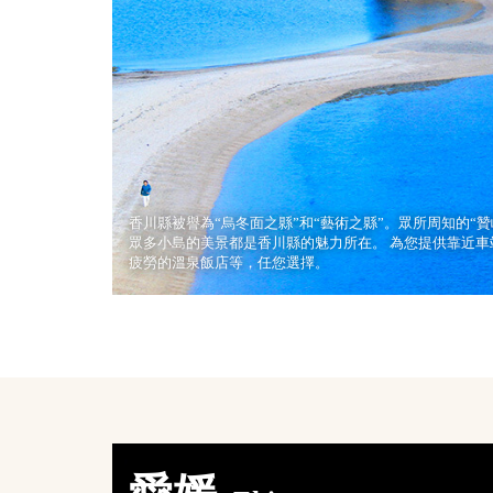
香川縣被譽為“烏冬面之縣”和“藝術之縣”。眾所周知的“
眾多小島的美景都是香川縣的魅力所在。 為您提供靠近
疲勞的溫泉飯店等，任您選擇。