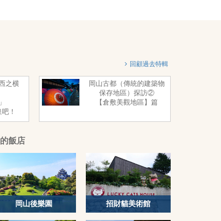
回顧過去特輯
西之横
岡山古都（傳統的建築物
保存地區）探訪②
」
【倉敷美觀地區】篇
泉吧！
的飯店
岡山後樂園
招財貓美術館