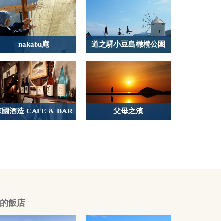
nakabu庵
道之驛小豆島橄欖公園
森國酒造 CAFE & BAR
父母之濱
的飯店