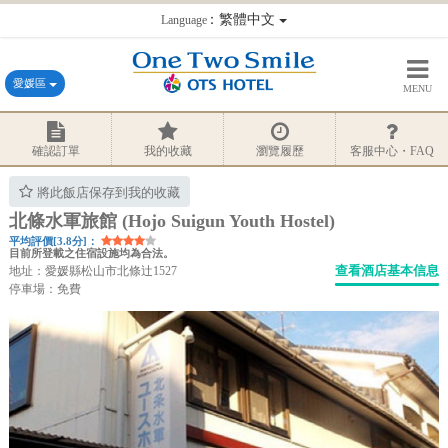
：繁體中文
Language
愛媛區
MENU
確認訂單
我的收藏
瀏覽履歷
客服中心・FAQ
將此飯店保存到我的收藏
北條水軍旅館 (Hojo Suigun Youth Hostel)
平均評價[3.8分]：
目前所登載之住宿設施均為合法。
查看酒店基本信息
地址：愛媛縣松山市北條辻1527
停車場：免費