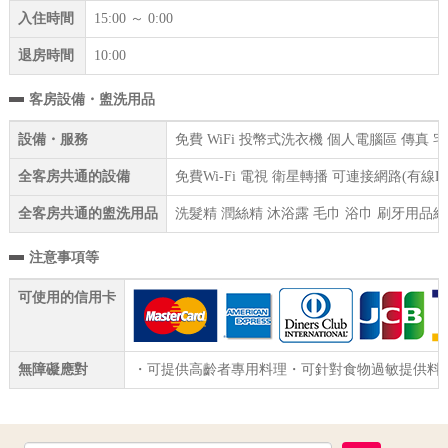
入住時間
15:00 ～ 0:00
退房時間
10:00
客房設備・盥洗用品
設備・服務
免費 WiFi 投幣式洗衣機 個人電腦區 傳真
全客房共通的設備
免費Wi-Fi 電視 衛星轉播 可連接網路(有線
全客房共通的盥洗用品
洗髮精 潤絲精 沐浴露 毛巾 浴巾 刷牙用品組
注意事項等
可使用的信用卡
無障礙應對
・可提供高齡者專用料理・可針對食物過敏提供料理