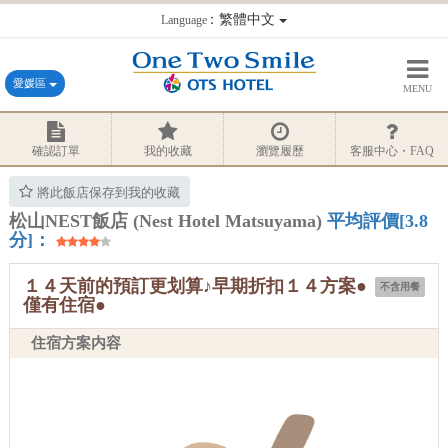
：繁體中文
Language
愛媛區
MENU
確認訂單
我的收藏
瀏覽履歷
客服中心・FAQ
將此飯店保存到我的收藏
松山NEST飯店 (Nest Hotel Matsuyama)
平均評價[3.8
分]：
１４天前的預訂更划算♪早期折扣１４方案●
不含用餐
僅有住宿●
住宿方案内容