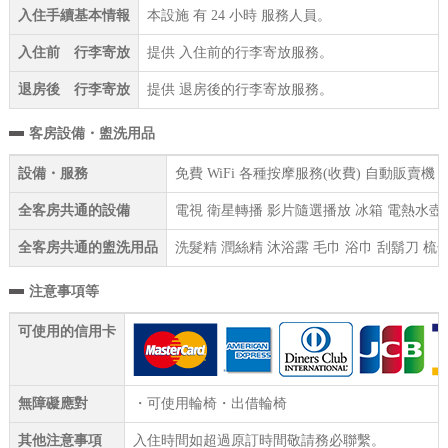
入住手續基本情報
本設施 有 24 小時 服務人員。
入住前 行李寄放
提供 入住前的行李寄放服務。
退房後 行李寄放
提供 退房後的行李寄放服務。
客房設備・盥洗用品
設備・服務
免費 WiFi 各種按摩服務(收費) 自動販賣機
全客房共通的設備
電視 衛星轉播 影片隨選播放 冰箱 電熱水壺 
全客房共通的盥洗用品
洗髮精 潤絲精 沐浴露 毛巾 浴巾 刮鬍刀 梳子
注意事項等
可使用的信用卡
無障礙應對
・可使用輪椅・出借輪椅
其他注意事項
入住時間如超過原訂時間敬請務必聯繫。