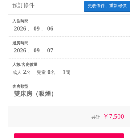
預訂條件
更改條件、重新報價
入住時間
2026
09
06
．
．
退房時間
2026
09
07
．
．
人數/客房數量
2
0
1
成人
名 兒童
名
間
客房類型
雙床房（吸煙）
￥7,500
共計