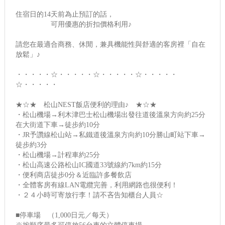
住宿日的14天前為止預訂的話，
可用優惠的折扣價格利用♪
請您在最適合商務、休閒，兼具機能性與舒適的客房裡「自在
放鬆」♪
・・・・・☆・・・・・☆・・・・・☆・・・・・
☆・・・・・
★☆★ 松山NEST飯店便利的理由♪ ★☆★
・松山機場→利木津巴士松山機場出發往道後溫泉方向約25分
在大街道下車→徒步約10分
・JR予讚線松山站→私鐵道後溫泉方向約10分勝山町站下車→
徒步約3分
・松山機場→計程車約25分
・松山高速公路松山IC國道33號線約7km約15分
・便利商店徒步0分＆近臨許多餐飲店
・全體客房有線LAN電纜完善，利用網路也很便利！
・２４小時可寄放行李！請不吝告知櫃台人員☆
■停車場 （1,000日元／每天）