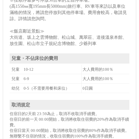
※按順序最多可停放56台車的立體停車場。
(高1550㎜寬195mm長5000mm)旅行車、RV車等來訪以及車位
滿格的情況，將請您停放到其他停車場。費用會較高，敬請見
諒。詳情請您詢問。
≪飯店鄰近景點≫
大街道、坂上之雲博物館、松山城、萬翠莊、道後溫泉本館、
放生園、松山市立子規紀念博物館、少爺列車
兒童・不佔床位的費用
兒童 10-12
大人費用的100％
兒童 6-9
大人費用的100％
幼兒 0-5（不需要用餐和床位）
0日圓
取消規定
住宿日的2天前 23:59為止，取消不收取消手續費。
住宿日的前一天 00:00開始，取消將收取住宿費的20%作為取消手續
費。
住宿日當天 00:00開始，取消將收取住宿費的80%作為取消手續費。
無聯繫不住宿的情況，收取住宿費的100%作為取消手續費。