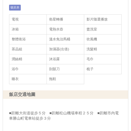
吸菸房
電視
衛星轉播
影片隨選播放
冰箱
電熱水壺
盥洗室
整體衛浴
溫水免治馬桶
吹風機
茶品組
加濕器(出借)
洗髮精
潤絲精
沐浴露
毛巾
浴巾
刮鬍刀
梳子
睡衣
拖鞋
飯店交通地圖
■距離大街道徒步５分 ■距離松山機場車程２５分 ■距離市內電
車勝山町電車站徒步３分