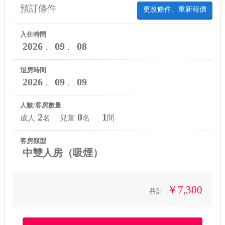
預訂條件
更改條件、重新報價
入住時間
2026
09
08
．
．
退房時間
2026
09
09
．
．
人數/客房數量
2
0
1
成人
名 兒童
名
間
客房類型
中雙人房（吸煙）
￥7,300
共計