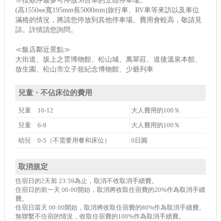
※按順序最多可停放56台車的立體停車場。
(高1550㎜寬195mm長5000mm)旅行車、RV車等來訪以及車位
滿格的情況，將請您停放到其他停車場。費用會較高，敬請見
諒。詳情請您詢問。
≪飯店鄰近景點≫
大街道、坂上之雲博物館、松山城、萬翠莊、道後溫泉本館、
放生園、松山市立子規紀念博物館、少爺列車
兒童・不佔床位的費用
兒童 10-12
大人費用的100％
兒童 6-9
大人費用的100％
幼兒 0-5（不需要用餐和床位）
0日圓
取消規定
住宿日的2天前 23:59為止，取消不收取消手續費。
住宿日的前一天 00:00開始，取消將收取住宿費的20%作為取消手續
費。
住宿日當天 00:00開始，取消將收取住宿費的80%作為取消手續費。
無聯繫不住宿的情況，收取住宿費的100%作為取消手續費。