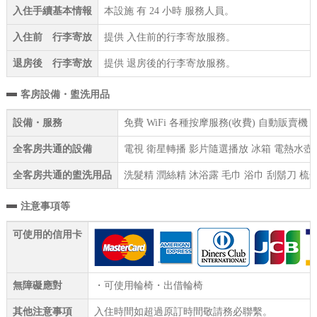
入住手續基本情報
本設施 有 24 小時 服務人員。
入住前 行李寄放
提供 入住前的行李寄放服務。
退房後 行李寄放
提供 退房後的行李寄放服務。
客房設備・盥洗用品
設備・服務
免費 WiFi 各種按摩服務(收費) 自動販賣機
全客房共通的設備
電視 衛星轉播 影片隨選播放 冰箱 電熱水壺 
全客房共通的盥洗用品
洗髮精 潤絲精 沐浴露 毛巾 浴巾 刮鬍刀 梳子
注意事項等
可使用的信用卡
無障礙應對
・可使用輪椅・出借輪椅
其他注意事項
入住時間如超過原訂時間敬請務必聯繫。