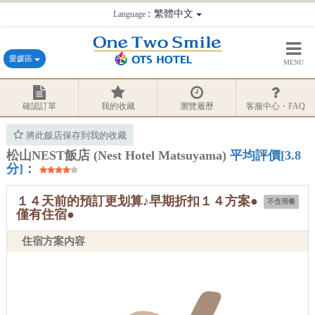
：繁體中文
Language
愛媛區
MENU
確認訂單
我的收藏
瀏覽履歷
客服中心・FAQ
將此飯店保存到我的收藏
松山NEST飯店 (Nest Hotel Matsuyama)
平均評價[3.8
分]：
１４天前的預訂更划算♪早期折扣１４方案●
不含用餐
僅有住宿●
住宿方案内容