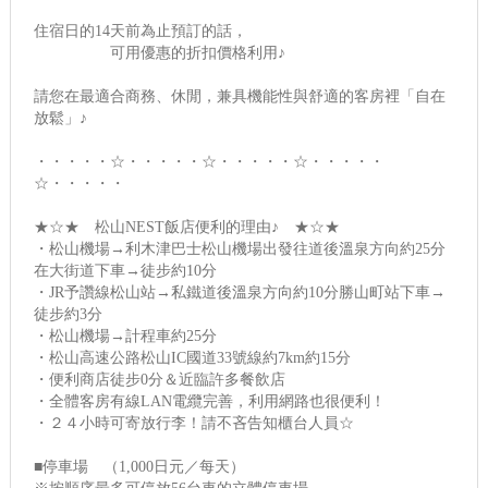
住宿日的14天前為止預訂的話，
可用優惠的折扣價格利用♪
請您在最適合商務、休閒，兼具機能性與舒適的客房裡「自在
放鬆」♪
・・・・・☆・・・・・☆・・・・・☆・・・・・
☆・・・・・
★☆★ 松山NEST飯店便利的理由♪ ★☆★
・松山機場→利木津巴士松山機場出發往道後溫泉方向約25分
在大街道下車→徒步約10分
・JR予讚線松山站→私鐵道後溫泉方向約10分勝山町站下車→
徒步約3分
・松山機場→計程車約25分
・松山高速公路松山IC國道33號線約7km約15分
・便利商店徒步0分＆近臨許多餐飲店
・全體客房有線LAN電纜完善，利用網路也很便利！
・２４小時可寄放行李！請不吝告知櫃台人員☆
■停車場 （1,000日元／每天）