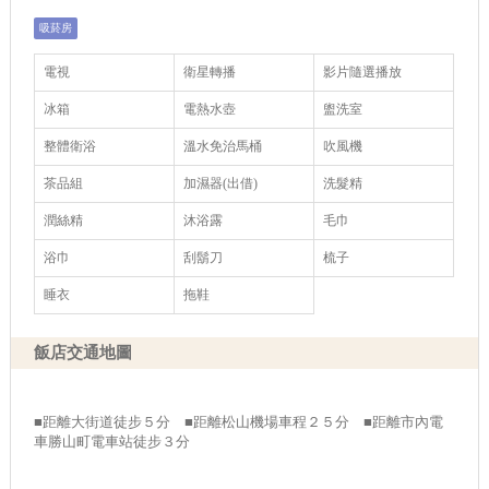
吸菸房
電視
衛星轉播
影片隨選播放
冰箱
電熱水壺
盥洗室
整體衛浴
溫水免治馬桶
吹風機
茶品組
加濕器(出借)
洗髮精
潤絲精
沐浴露
毛巾
浴巾
刮鬍刀
梳子
睡衣
拖鞋
飯店交通地圖
■距離大街道徒步５分 ■距離松山機場車程２５分 ■距離市內電
車勝山町電車站徒步３分