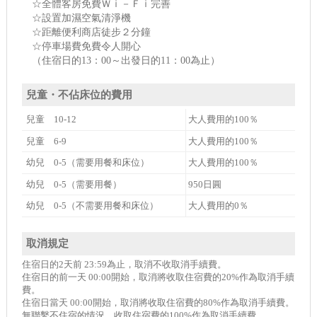
☆全體客房免費Ｗｉ－Ｆｉ完善
☆設置加濕空氣清淨機
☆距離便利商店徒步２分鐘
☆停車場費免費令人開心
（住宿日的13：00～出發日的11：00為止）
兒童・不佔床位的費用
兒童 10-12
大人費用的100％
兒童 6-9
大人費用的100％
幼兒 0-5（需要用餐和床位）
大人費用的100％
幼兒 0-5（需要用餐）
950日圓
幼兒 0-5（不需要用餐和床位）
大人費用的0％
取消規定
住宿日的2天前 23:59為止，取消不收取消手續費。
住宿日的前一天 00:00開始，取消將收取住宿費的20%作為取消手續
費。
住宿日當天 00:00開始，取消將收取住宿費的80%作為取消手續費。
無聯繫不住宿的情況，收取住宿費的100%作為取消手續費。