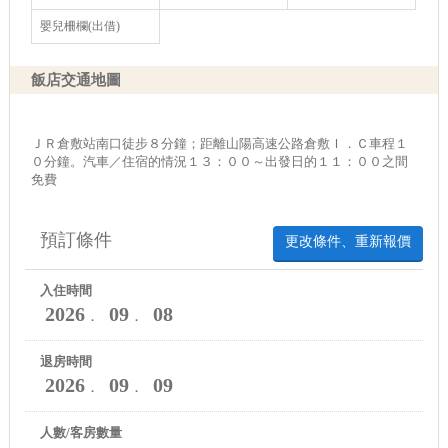
嬰兒柵欄(出借)
飯店交通地圖
ＪＲ倉敷站南口徒步８分鐘；距離山陽高速公路倉敷Ｉ．Ｃ車程１
０分鐘。汽車／住宿的情況１３：００～出發日的１１：００之間
免費
預訂條件
更改條件、重新報價
入住時間
2026
09
08
．
．
退房時間
2026
09
09
．
．
人數/客房數量