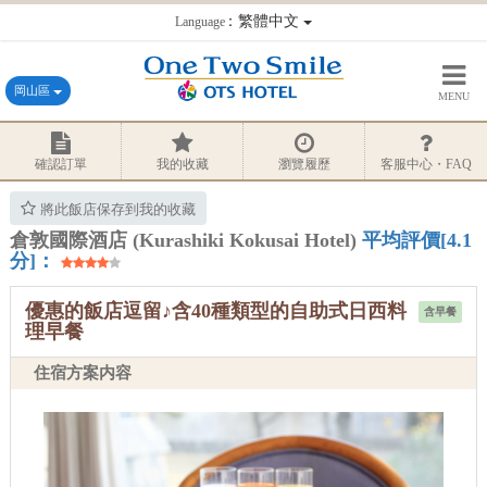
：繁體中文
Language
岡山區
MENU
確認訂單
我的收藏
瀏覽履歷
客服中心・FAQ
將此飯店保存到我的收藏
倉敦國際酒店 (Kurashiki Kokusai Hotel)
平均評價[4.1
分]：
優惠的飯店逗留♪含40種類型的自助式日西料
含早餐
理早餐
住宿方案内容