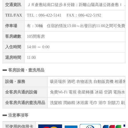
交通資訊
ＪＲ倉敷站南口徒步８分鐘；距離山陽高速公路倉敷Ｉ．
TEL/FAX
TEL：086-422-5141 FAX：086-422-5192
停車場
有：30輛 住宿的情況13:00～出發日的11:00之間可免
客房總數
105間客房
入住時間
14:00 ～ 0:00
退房時間
11:00
客房設備・盥洗用品
設備・服務
吸菸場所 酒吧 衣物送洗 自動販賣機 相通客房
全客房共通的設備
免費Wi-Fi 電視 衛星轉播 冰箱 空調 電熱
全客房共通的盥洗用品
洗髮精 潤絲精 沐浴露 毛巾 浴巾 刮鬍刀 刷
注意事項等
可使用的信用卡