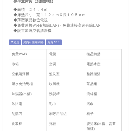
標準雙床房（別館禁煙）
◆面積 ２４．４㎡
◆床墊尺寸 寬１１２ｃｍＸ長１９５ｃｍ
◆薄型液晶數位電視
◆免費連接Wi-Fi(無線LAN)・免費連接高速有線LAN
◆設置加濕空氣清淨機
禁菸房
房內可使用網路
免費 WiFi
免費Wi-Fi
電視
衛星轉播
冰箱
空調
電熱水壺
空氣清淨機
盥洗室
整體衛浴
溫水免治馬桶
吹風機
茶品組
加濕器(出借)
洗髮精
潤絲精
沐浴露
毛巾
浴巾
刮鬍刀
刷牙用品組
梳子
化妝棉
拖鞋
嬰兒床(出借、需要
預訂)