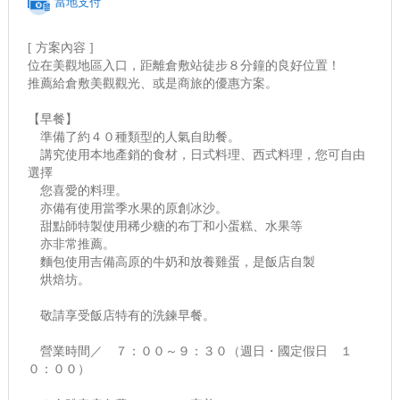
當地支付
[ 方案內容 ]
位在美觀地區入口，距離倉敷站徒步８分鐘的良好位置！
推薦給倉敷美觀觀光、或是商旅的優惠方案。
【早餐】
準備了約４０種類型的人氣自助餐。
講究使用本地產銷的食材，日式料理、西式料理，您可自由
選擇
您喜愛的料理。
亦備有使用當季水果的原創冰沙。
甜點師特製使用稀少糖的布丁和小蛋糕、水果等
亦非常推薦。
麵包使用吉備高原的牛奶和放養雞蛋，是飯店自製
烘焙坊。
敬請享受飯店特有的洗鍊早餐。
營業時間／ ７：００～９：３０（週日・國定假日 １
０：００）