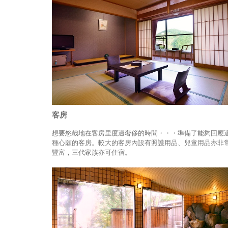
客房
想要悠哉地在客房里度過奢侈的時間・・・準備了能夠回應
種心願的客房。較大的客房內設有照護用品、兒童用品亦非
豐富，三代家族亦可住宿。