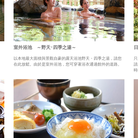
室外浴池 ～野天･四季之湯～
以本地最大面積與景觀自豪的露天浴池野天・四季之湯，請您
只
。
在此放鬆。由於是室外浴池，您可穿著浴衣通過館外的道路。
請
時