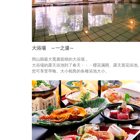
大浴場 ～一之湯～
岡山縣最大寬廣面積的大浴場，
大浴場的露天浴池到了春天・・・櫻花滿開、露天賞花浴池
您可享受早晚、大小相異的各種浴池大小。