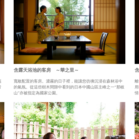
含露天浴池的客房 ～華之里～
這
寬敞配置的客房。濃霧的日子裡，能讓您彷彿沉浸在森林浴中
離
常
的氣氛。從這些樹木間隙中看到的日本中國山區主峰之一“那岐
用
山”亦被指定為國家公園。
情