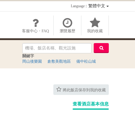
：繁體中文
Language
客服中心・FAQ
瀏覽履歷
我的收藏
關鍵字
岡山後樂園
倉敷美觀地區
備中松山城
將此飯店保存到我的收藏
查看酒店基本信息