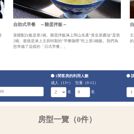
自助式早餐 ～雞蛋拌飯～
都
菜餚配白飯是第1碗、雞蛋拌飯淋上岡山名產“黃韭菜醬油”是第
主
，
2碗、最後是淋上主廚特製的“早餐咖哩”吃上第3碗飯。我們為
的
您準備了這樣的「日式早餐」。
1間客房的利用人數
成人（13+）
兒童（0-12）
名
名
房型一覽（0件）