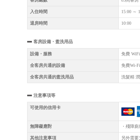
客房總數
85間客房
入住時間
15:00 ～ 1
退房時間
10:00
客房設備・盥洗用品
設備・服務
免費 Wi
全客房共通的設備
免費Wi-
全客房共通的盥洗用品
洗髮精 潤
注意事項等
可使用的信用卡
無障礙應對
・殘障廁
其他注意事項
另外需要