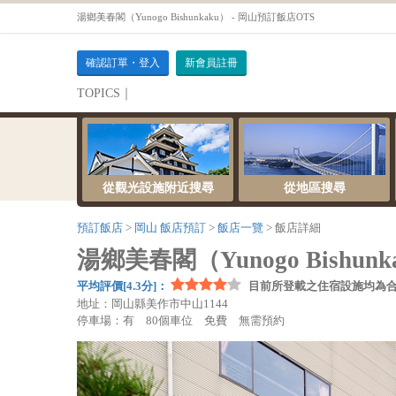
湯鄉美春閣（Yunogo Bishunkaku） - 岡山預訂飯店OTS
確認訂單・登入
新會員註冊
TOPICS｜
伺服器維護公告
從觀光設施附近搜尋
從地區搜尋
預訂飯店
岡山 飯店預訂
飯店一覽
飯店詳細
湯鄉美春閣（Yunogo Bishunk
平均評價[4.3分]：
目前所登載之住宿設施均為
地址：岡山縣美作市中山1144
停車場：有 80個車位 免費 無需預約