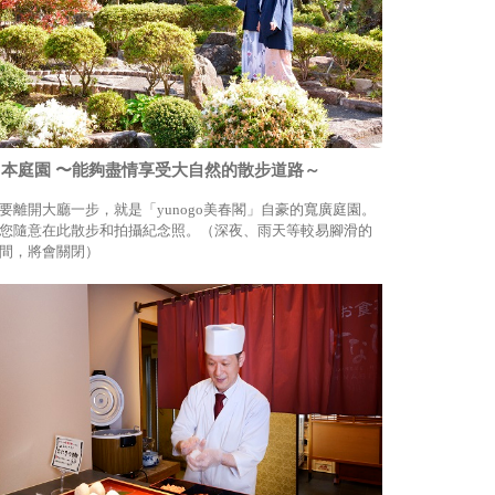
日本庭園 〜能夠盡情享受大自然的散步道路～
要離開大廳一步，就是「yunogo美春閣」自豪的寬廣庭園。
您隨意在此散步和拍攝紀念照。（深夜、雨天等較易腳滑的
間，將會關閉）