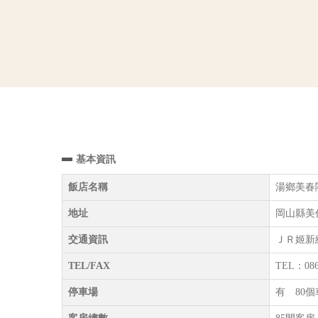
基本資訊
飯店名稱
湯鄉美春閣（
地址
岡山縣美作
交通資訊
ＪＲ姬新
TEL/FAX
TEL：086
停車場
有 80