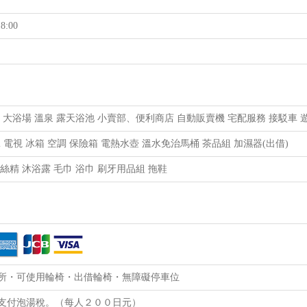
8:00
Fi 大浴場 溫泉 露天浴池 小賣部、便利商店 自動販賣機 宅配服務 接駁車 
Fi 電視 冰箱 空調 保險箱 電熱水壺 溫水免治馬桶 茶品組 加濕器(出借)
絲精 沐浴露 毛巾 浴巾 刷牙用品組 拖鞋
所・可使用輪椅・出借輪椅・無障礙停車位
支付泡湯稅。（每人２００日元）