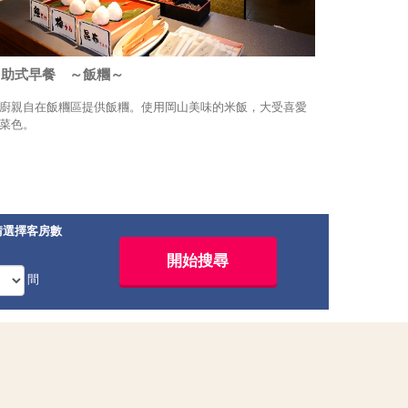
自助式早餐 ～飯糰～
廚親自在飯糰區提供飯糰。使用岡山美味的米飯，大受喜愛
菜色。
請選擇客房數
間