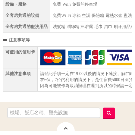
設備・服務
免費 WiFi 免費的停車場
全客房共通的設備
免費Wi-Fi 冰箱 空調 保險箱 電熱水壺 盥
全客房共通的盥洗用品
洗髮精 潤絲精 沐浴露 毛巾 浴巾 刷牙用品組
注意事項等
可使用的信用卡
其他注意事項
請登記手續一定在19:00以後的情況下連接。關門時間
在6位，7位的利用的情況下，是住宿費5000日圆(含
因為可能被作為取消辦理在遲到所以的時候請一定