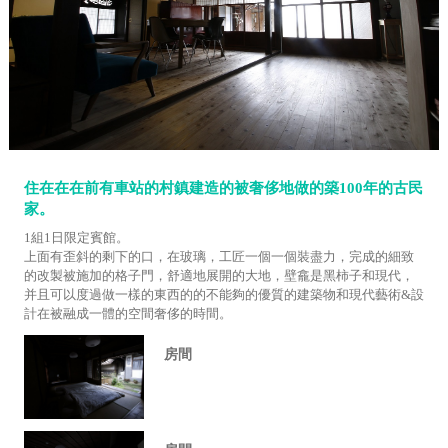
住在在在前有車站的村鎮建造的被奢侈地做的築100年的古民
家。
1組1日限定賓館。
上面有歪斜的剩下的口，在玻璃，工匠一個一個裝盡力，完成的細致
的改製被施加的格子門，舒適地展開的大地，壁龕是黑柿子和現代，
并且可以度過做一樣的東西的的不能夠的優質的建築物和現代藝術&設
計在被融成一體的空間奢侈的時間。
房間