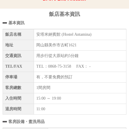
飯店基本資訊
基本資訊
飯店名稱
安塔米納賓館 (Hostel Antamina)
地址
岡山縣美作市古町1621
交通資訊
用步行從大原站約5分鐘
TEL/FAX
TEL：0868-75-3158 FAX： -
停車場
有，不要免費的預訂
客房總數
1間房間
入住時間
15:00 ～ 19:00
退房時間
11:00
客房設備・盥洗用品