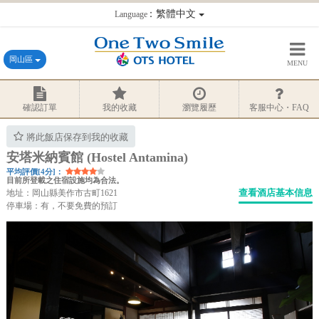
：繁體中文
Language
岡山區
MENU
確認訂單
我的收藏
瀏覽履歷
客服中心・FAQ
將此飯店保存到我的收藏
安塔米納賓館 (Hostel Antamina)
平均評價[4分]：
目前所登載之住宿設施均為合法。
查看酒店基本信息
地址：岡山縣美作市古町1621
停車場：有，不要免費的預訂