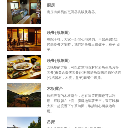
廚房
廚房有簡易的烹調器具以及容器。
晚餐(形象圖)
在院子裡，大家一起開心地烤肉。※如果您預訂
烤肉晚餐方案時，我們將免費出借爐子，椅子·桌
子。
晚餐(形象圖)
含晚餐的方案，可以從當地食材的岩魚生魚片等
套餐(東粟倉奢侈套餐)和附帶鱒魚塩味烤肉的烤肉
(包括器材，木炭，盤子)套餐中選擇。
木板露台
旅館設有的木板露台，您在逗留期間也可以利
用。可以躺在上面，朦朧地望著天空，還可以和
大家一起度過下午茶時間，敬請隨心所欲地利
用。
吊床