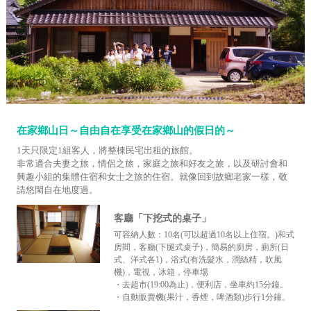
在家鄉山日～自由自在享受在家鄉山的假日的～
1天只限定1組客人，將整棟民宅出租的旅館。
非常適合夫妻之旅，情侶之旅，家庭之旅和好友之旅，以及研討會和
興趣小組的集體住宿和女士之旅的住宿。就像回到故鄉老家一樣，敬
請悠閑自在地度過。
客廳「下挖式的桌子」
可容納人數：10名(可以超過10名以上住宿。)和式
房間，客廳(下腿式桌子)，簡易的廚房，廁所(日
式、洋式各1)，浴式(有洗髮水，潤絲精，吹風
機)，電視，冰箱，停車場
・去超市(19:00為止)，便利店，坐車約15分鐘。
・自動販賣機(果汁，香煙，啤酒類)步行1分鐘。