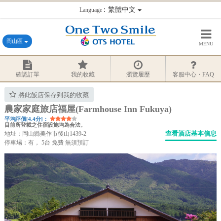
：繁體中文
Language
岡山區
MENU
確認訂單
我的收藏
瀏覽履歷
客服中心・FAQ
將此飯店保存到我的收藏
農家家庭旅店福屋(Farmhouse Inn Fukuya)
平均評價[4.4分]：
目前所登載之住宿設施均為合法。
查看酒店基本信息
地址：岡山縣美作市後山1439-2
停車場：有， 5台 免費 無須預訂