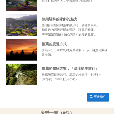
也向住宿的客人，免費出借1張吊床!！
無須裝飾的家鄉的魅力
悠閒自在地在村落中散步時，偶遇的風景。
和路過的居民輕鬆地對話，聊天的時間。
時時刻刻變換顏色的夕陽和滿分的星空。
推薦的度過方式
傍晚時分，可以到村落最高的Berupiru自然公園欣
賞夕陽。
推薦的體驗方案：「源流徒步旅行」
推薦源流徒步旅行。源流徒步旅行：1小時～
(向導費...2,000日元/1小時)
更改條件
房型一覽（0件）