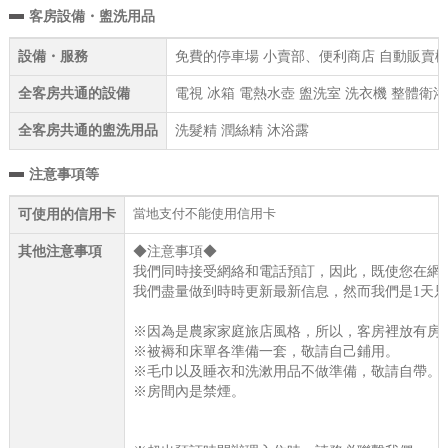
客房設備・盥洗用品
設備・服務
免費的停車場 小賣部、便利商店 自動販賣機
全客房共通的設備
電視 冰箱 電熱水壺 盥洗室 洗衣機 整體衛浴
全客房共通的盥洗用品
洗髮精 潤絲精 沐浴露
注意事項等
當地支付不能使用信用卡
可使用的信用卡
其他注意事項
◆注意事項◆
我們同時接受網絡和電話預訂，因此，既使您在網
我們盡量做到時時更新最新信息，然而我們是1天只
※因為是農家家庭旅店風格，所以，客房裡放有房
※被褥和床單各準備一套，敬請自己鋪用。
※毛巾以及睡衣和洗漱用品不做準備，敬請自帶。
※房間內是禁煙。