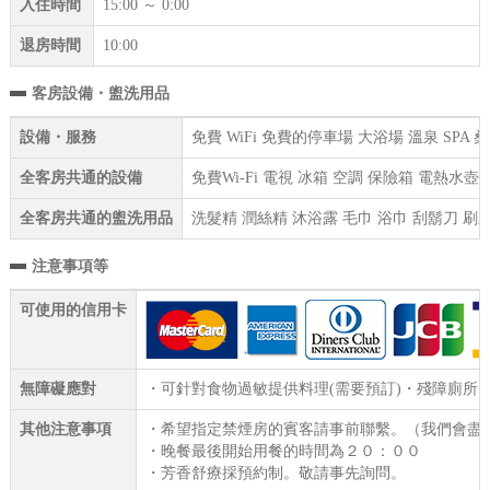
入住時間
15:00 ～ 0:00
退房時間
10:00
客房設備・盥洗用品
設備・服務
免費 WiFi 免費的停車場 大浴場 溫泉 SP
全客房共通的設備
免費Wi-Fi 電視 冰箱 空調 保險箱 電熱水
全客房共通的盥洗用品
洗髮精 潤絲精 沐浴露 毛巾 浴巾 刮鬍刀 刷
注意事項等
可使用的信用卡
無障礙應對
・可針對食物過敏提供料理(需要預訂)・殘障廁所
其他注意事項
・希望指定禁煙房的賓客請事前聯繫。（我們會盡
・晚餐最後開始用餐的時間為２０：００
・芳香舒療採預約制。敬請事先詢問。