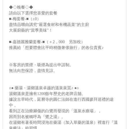
◆◇晚餐◇◆
請由以下選擇您喜愛的套餐
■-梅套餐-■（±0）
盡情品嚐由講究“嚴選食材和有機蔬菜”的主廚
大展廚藝的“當季美味”！
■-嘉德麗雅蘭套餐-■（＋2，000 另加稅）
推薦給「想要體會比平時稍微奢侈旅行」的各位貴賓♪
※客房的禁煙・吸煙為提出申請制。
無法向您保證，盡情見諒。
○● 藥湯・湯鄉溫泉卓越的溫泉泉質♪ ●○
湯鄉溫泉是擁有1200餘年歷史的老牌店舖。
據說古早時代，延曆寺的圓仁法師在進行西國參拜巡禮的途
中，
看到正在治療腳傷的白鷺而發現的「溫泉水療場」，
因而別名被稱呼為『鷺之湯』。
在湯鄉有著長時間浸泡在藥湯（加入草藥的溫泉）裡進行『溫
泉療法』的習慣