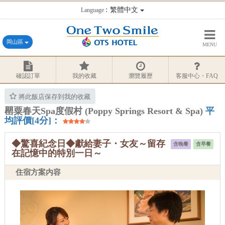
：繁體中文
Language
岡山區
MENU
確認訂單
我的收藏
瀏覽履歷
客服中心・FAQ
將此飯店保存到我的收藏
罌粟春天Spa度假村 (Poppy Springs Resort & Spa)
平
均評價[4分]：
◆驚喜紀念日◆獻給妻子・女友～留存
含晚餐
含早餐
在記憶中的特別一日～
住宿方案内容