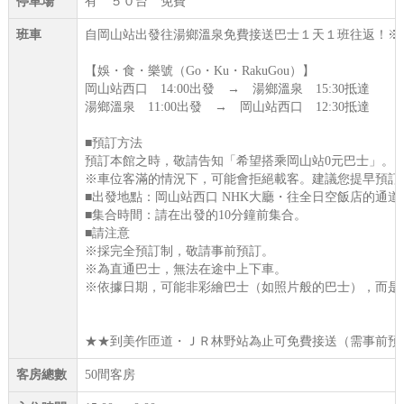
停車場
有 ５０台 免費
班車
自岡山站出發往湯鄉溫泉免費接送巴士１天１班往返！※12/
【娛・食・樂號（Go・Ku・RakuGou）】
岡山站西口 14:00出發 → 湯鄉溫泉 15:30抵達
湯鄉溫泉 11:00出發 → 岡山站西口 12:30抵達
■預訂方法
預訂本館之時，敬請告知「希望搭乘岡山站0元巴士」。
※車位客滿的情況下，可能會拒絕載客。建議您提早預訂
■出發地點：岡山站西口 NHK大廳・往全日空飯店的通
■集合時間：請在出發的10分鐘前集合。
■請注意
※採完全預訂制，敬請事前預訂。
※為直通巴士，無法在途中上下車。
※依據日期，可能非彩繪巴士（如照片般的巴士），而是
★★到美作匝道・ＪＲ林野站為止可免費接送（需事前預
客房總數
50間客房