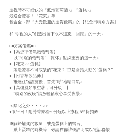
慶祝時不可或缺的『氣泡葡萄酒♪』『蛋糕♪』
最適合驚喜！『花束』等
包含全～部『大受歡迎的慶賀優惠』的【紀念日特別方案】
和“珍視的人”創造出留下永不遺忘「回憶」的一天♪
□■方案優惠■□
●【為您準備氣泡葡萄酒】
以“閃耀的葡萄酒”「乾杯」點綴重要的這一天♪
●【花束 or 蛋糕】
製造驚喜不可或缺的“花束？”或是食指大動的“蛋糕？”
●【附香草飲品券】
抵達住宿設施後，首先“呼”地喘口氣♪
●【高樓層如果空著，可升級！】
“特別的夜晚”請放輕鬆衷心享受夜景♪
＜除此之外・・・♪＞
●限平日！附芳香療程60分鐘以上療程 5%折扣券
※關於蠟燭的數量、或是蛋糕上的留言、
獻上蛋糕的時機等，敬請在備註欄註明或以電話聯繫