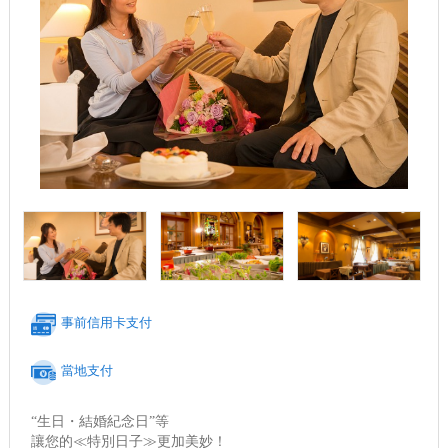
事前信用卡支付
當地支付
“生日・結婚紀念日”等
讓您的≪特別日子≫更加美妙！