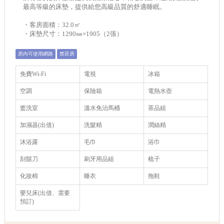
最高等級的床墊，提供給您高級品質的舒適睡眠。
・客房面積：32.0㎡
・床墊尺寸：1290㎜×1905（2張）
房內可使用網路
禁菸房
免費Wi-Fi
電視
冰箱
空調
保險箱
電熱水壺
盥洗室
溫水免治馬桶
茶品組
加濕器(出借)
洗髮精
潤絲精
沐浴露
毛巾
浴巾
刮鬍刀
刷牙用品組
梳子
化妝棉
睡衣
拖鞋
嬰兒床(出借、需要
預訂)