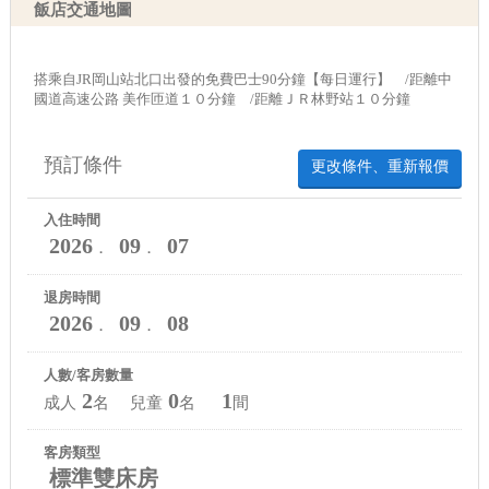
飯店交通地圖
搭乘自JR岡山站北口出發的免費巴士90分鐘【每日運行】 /距離中
國道高速公路 美作匝道１０分鐘 /距離ＪＲ林野站１０分鐘
預訂條件
更改條件、重新報價
入住時間
2026
09
07
．
．
退房時間
2026
09
08
．
．
人數/客房數量
2
0
1
成人
名 兒童
名
間
客房類型
標準雙床房