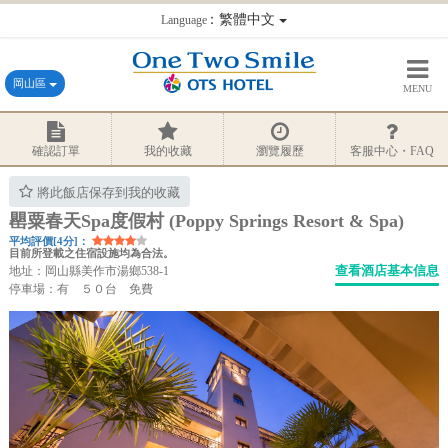
：繁體中文
Language
岡山區
MENU
確認訂單
我的收藏
瀏覽履歷
客服中心・FAQ
將此飯店保存到我的收藏
罌粟春天Spa度假村 (Poppy Springs Resort & Spa)
平均評價[4分]：
目前所登載之住宿設施均為合法。
查看酒店基本信息
地址：岡山縣美作市湯鄉538-1
停車場：有 ５０台 免費