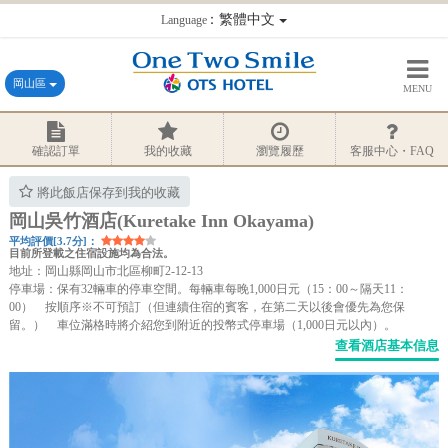
：繁體中文
Language
岡山區
MENU
確認訂單
我的收藏
瀏覽履歷
客服中心・FAQ
將此飯店保存到我的收藏
岡山吳竹酒店(Kuretake Inn Okayama)
平均評價[3.7分]：
目前所登載之住宿設施均為合法。
地址：岡山縣岡山市北區柳町2-12-13
停車場：保有32輛車的停車空間。每輛車每晚1,000日元（15：00～隔天11：
00） 按順序※不可預訂（但連續住宿的賓客，在第二天以後會優先為您保
留。） 車位滿格時將介紹您到附近的投幣式停車場（1,000日元以內）。
查看酒店基本信息