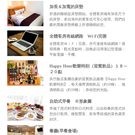
加長＆加寬的床墊
舒適的睡眠從床墊開始。全體客房備有加長尺寸
的床墊，來自海外的賓客也可安心使用。我們自
豪的寬敞床墊將獻上舒適睡眠給您。
全體客房有線網路 Wi-Fi完善
全體客房ＷｉＦｉ完善。亦可連接有線網路！搜
尋商務・觀光景點時，請務必活用筆記型電腦・
平板電腦・手機。
Happy Hour歡樂時刻（迎賓飲品）１８～
２０點
吳竹飯店集團自豪的迎賓飲品服務【Happy Hour
歡樂時刻】，每天備齊酒精飲品（約10種）、無
酒精飲品（約10種），恭候您的光臨。
自助式早餐 ※形象圖
準備了西式料理和日式料理，以自助餐的形式供
您自行取用。種類豐富、富有季節感的菜色廣受
好評。
餐廳(早餐會場)