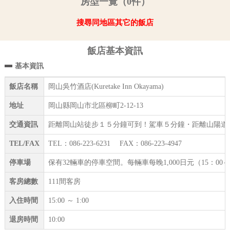
房型一覽（0件）
搜尋同地區其它的飯店
飯店基本資訊
基本資訊
飯店名稱
岡山吳竹酒店(Kuretake Inn Okayama)
地址
岡山縣岡山市北區柳町2-12-13
交通資訊
距離岡山站徒步１５分鐘可到！駕車５分鐘・距離山陽道
TEL/FAX
TEL：086-223-6231 FAX：086-223-4947
停車場
保有32輛車的停車空間。每輛車每晚1,000日元（15：
客房總數
111間客房
入住時間
15:00 ～ 1:00
退房時間
10:00