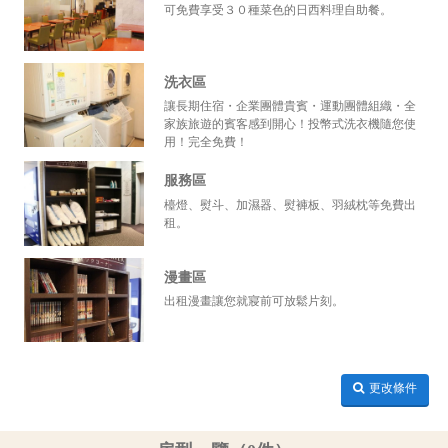
可免費享受３０種菜色的日西料理自助餐。
洗衣區
讓長期住宿・企業團體貴賓・運動團體組織・全
家族旅遊的賓客感到開心！投幣式洗衣機隨您使
用！完全免費！
服務區
檯燈、熨斗、加濕器、熨褲板、羽絨枕等免費出
租。
漫畫區
出租漫畫讓您就寢前可放鬆片刻。
更改條件