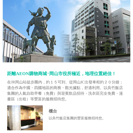
距離AEON購物商城･岡山市役所極近，地理位置絕佳！
在JR岡山站徒步圈內，約１５可到、從岡山IC出發車程約２０分鐘；
適合作為中國・四國地區的商務・觀光據點，舒適利用。以吳竹飯店
集團的人氣自助早餐（免費）與迎賓飲品招待・洗衣區完全免費・漫
畫區（出租）等豐富的服務招待您。
櫃台
以吳竹飯店集團的豐富服務招待您。