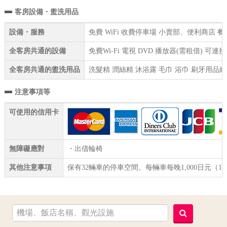
客房設備・盥洗用品
設備・服務
免費 WiFi 收費停車場 小賣部、便利商店 
全客房共通的設備
免費Wi-Fi 電視 DVD 播放器(需租借) 
全客房共通的盥洗用品
洗髮精 潤絲精 沐浴露 毛巾 浴巾 刷牙用品組
注意事項等
可使用的信用卡
無障礙應對
・出借輪椅
其他注意事項
保有32輛車的停車空間。每輛車每晚1,000日元