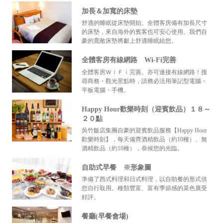
加長＆加寬的床墊
舒適的睡眠從床墊開始。全體客房備有加長尺寸
的床墊，來自海外的賓客也可安心使用。我們自
豪的寬敞床墊將獻上舒適睡眠給您。
全體客房有線網路 Wi-Fi完善
全體客房ＷｉＦｉ完善。亦可連接有線網路！搜
尋商務・觀光景點時，請務必活用筆記型電腦・
平板電腦・手機。
Happy Hour歡樂時刻（迎賓飲品）１８～
２０點
吳竹飯店集團自豪的迎賓飲品服務【Happy Hour
歡樂時刻】，每天備齊酒精飲品（約10種）、無
酒精飲品（約10種），恭候您的光臨。
自助式早餐 ※形象圖
準備了西式料理和日式料理，以自助餐的形式供
您自行取用。種類豐富、富有季節感的菜色廣受
好評。
餐廳(早餐會場)