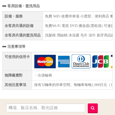
客房設備・盥洗用品
設備・服務
免費 WiFi 收費停車場 小賣部、便利商店 
全客房共通的設備
免費Wi-Fi 電視 DVD 播放器(需租借) 
全客房共通的盥洗用品
洗髮精 潤絲精 沐浴露 毛巾 浴巾 刷牙用品組
注意事項等
可使用的信用卡
無障礙應對
・出借輪椅
其他注意事項
保有32輛車的停車空間。每輛車每晚1,000日元