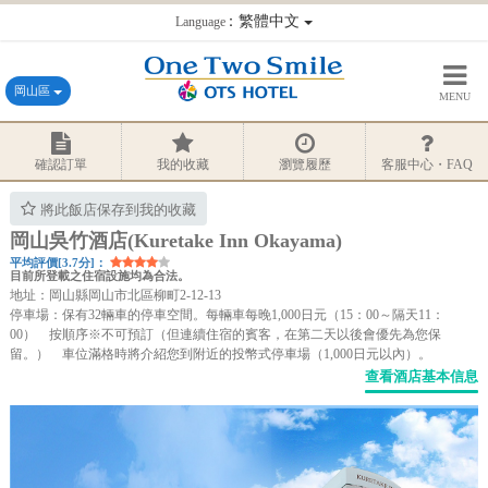
：繁體中文
Language
岡山區
MENU
確認訂單
我的收藏
瀏覽履歷
客服中心・FAQ
將此飯店保存到我的收藏
岡山吳竹酒店(Kuretake Inn Okayama)
平均評價[3.7分]：
目前所登載之住宿設施均為合法。
地址：岡山縣岡山市北區柳町2-12-13
停車場：保有32輛車的停車空間。每輛車每晚1,000日元（15：00～隔天11：
00） 按順序※不可預訂（但連續住宿的賓客，在第二天以後會優先為您保
留。） 車位滿格時將介紹您到附近的投幣式停車場（1,000日元以內）。
查看酒店基本信息