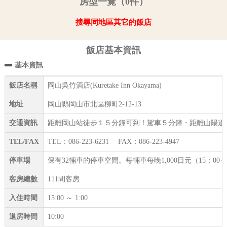
房型一覽（0件）
搜尋同地區其它的飯店
飯店基本資訊
基本資訊
飯店名稱
岡山吳竹酒店(Kuretake Inn Okayama)
地址
岡山縣岡山市北區柳町2-12-13
交通資訊
距離岡山站徒步１５分鐘可到！駕車５分鐘・距離山陽道
TEL/FAX
TEL：086-223-6231 FAX：086-223-4947
停車場
保有32輛車的停車空間。每輛車每晚1,000日元（15：
客房總數
111間客房
入住時間
15:00 ～ 1:00
退房時間
10:00