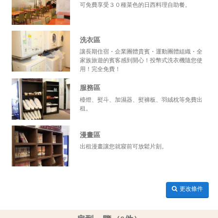
可免費享受３０種菜色的日西料理自助餐。
洗衣區
讓長期住宿・企業團體貴賓・運動團體組織・全
家族旅遊的賓客感到開心！投幣式洗衣機隨您使
用！完全免費！
服務區
檯燈、熨斗、加濕器、熨褲板、羽絨枕等免費出
租。
漫畫區
出租漫畫讓您就寢前可放鬆片刻。
更改條件