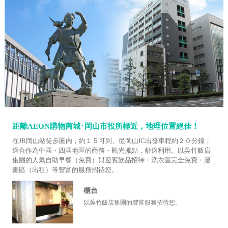
距離AEON購物商城･岡山市役所極近，地理位置絕佳！
在JR岡山站徒步圈內，約１５可到、從岡山IC出發車程約２０分鐘；
適合作為中國・四國地區的商務・觀光據點，舒適利用。以吳竹飯店
集團的人氣自助早餐（免費）與迎賓飲品招待・洗衣區完全免費・漫
畫區（出租）等豐富的服務招待您。
櫃台
以吳竹飯店集團的豐富服務招待您。