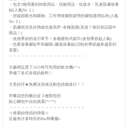
・包含1晚用量的卸妝用品・洗臉用品・化妝水・乳液肌膚保養
組(人氣No.１)
・舒緩因觀光和購物、工作導致腳部疲勞的腳部護理貼布(人氣
No.２)
・肌膚狀況良好情緒也會高昂↑各種面膜(高達７個目前話題中
商品！)
・炎熱季節的強力幫手！各種蜜粉式紙巾(炎熱季節超人氣)
・也要保養腳趾甲和腳跟♪腳底保養組(涼鞋的季節越來越受到
喜愛)
－－－－－－－－－－－－－－－－－－－
大廳裡設置了24小時可利用的飲水機(^^♪
準備了各式各樣的飲料！
大受好評★免費冰淇淋活動也持續進行！！
早餐請您到櫃台從３種類型的
點心麵包中自由挑選(*^^*)
－－－－－－－－－－－－－－－－－－－
☆推薦給情侶的情報☆
近處有許多時尚的Bar和餐廳♪