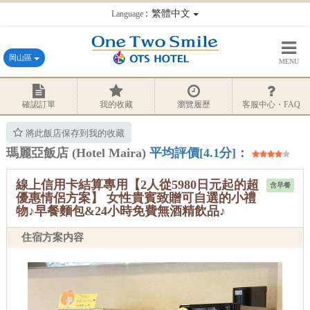
：繁體中文
Language
岡山區
MENU
確認訂單
我的收藏
瀏覽履歷
客服中心・FAQ
將此飯店保存到我的收藏
瑪麗亞飯店 (Hotel Maira)
平均評價[4.1分]：
線上信用卡結算專用【2人從5980日元起的超
含早餐
優惠情侶方案】 女性貴賓致贈可自選的小禮
物♪早餐麵包&24小時免費無酒精飲品♪
住宿方案内容