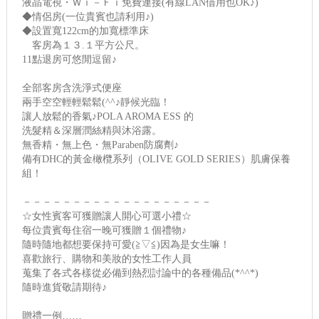
液晶電視・Ｗｉ－Ｆｉ免費連接(有線LAN借用也OK♪)
◆情侶房(一位貴賓也請利用♪)
◆設置寬122cm的加寬標準床
客房為１３.１平方公尺。
11點退房可悠閒逗留♪
全部客房含洗淨式便座
兩手空空輕輕鬆鬆(^^♪靜候光臨！
讓人放鬆的香氣♪POLA AROMA ESS 的
洗髮精＆深層潤絲精與沐浴露。
無香精・無上色・無Paraben防腐劑♪
備有DHC的黃金橄欖系列（OLIVE GOLD SERIES）肌膚保養
組！
－－－－－－－－－－－－－－－－－－－
☆女性賓客可獲贈讓人開心可選小禮☆
每位貴賓每住宿一晚可獲贈１個禮物♪
隨時隨地都想要保持可愛(≧▽≦)因為是女生嘛！
喜歡旅行、購物和美妝的女性工作人員
蒐集了各式各樣從必備到熱烈討論中的各種備品(*^^*)
隨時進貨敬請期待♪
贈禮一例……