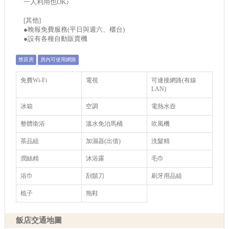
一人利用也OK♪
[其他]
●晚報免費服務(平日與週六、櫃台)
●設有各種自動販賣機
禁菸房
房內可使用網路
免費Wi-Fi
電視
可連接網路(有線
LAN)
冰箱
空調
電熱水壺
整體衛浴
溫水免治馬桶
吹風機
茶品組
加濕器(出借)
洗髮精
潤絲精
沐浴露
毛巾
浴巾
刮鬍刀
刷牙用品組
梳子
拖鞋
飯店交通地圖