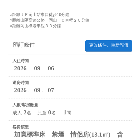
○距離ＪＲ岡山站東口徒步10分鐘
○距離山陽高速公路 岡山ＩＣ車程２０分鐘
○距離岡山機場車程３０分鐘
預訂條件
更改條件、重新報價
入住時間
2026
09
06
．
．
退房時間
2026
09
07
．
．
人數/客房數量
2
0
1
成人
名 兒童
名
間
客房類型
加寬標準床 禁煙 情侶房(13.1㎡) 含