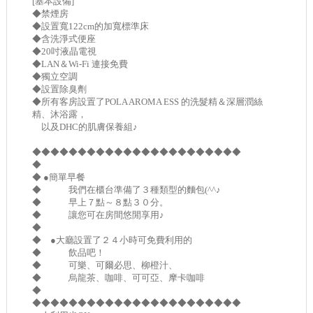
[基本設備]
◆禁煙房
◆設置寬122cm的加寬標準床
◆含洗淨式便座
◆20吋液晶電視
◆LAN＆Wi-Fi 連接免費
◆獨立空調
◆設置除臭劑
◆所有客房設置了POLA AROMA ESS 的洗髮精＆深層潤絲
精、沐浴露，
以及DHC的肌膚保養組♪
◆◆◆◆◆◆◆◆◆◆◆◆◆◆◆◆◆◆◆◆◆◆◆
◆
◆ ●簡單早餐
◆ 我們在櫃台準備了３種類型的麵包(^^♪
◆ 早上７點～８點３０分。
◆ 讓您可在房間悠閒享用♪
◆
◆ ●大廳設置了２４小時可免費利用的
◆ 飲品吧！
◆ 可樂、可爾必思、柳橙汁、
◆ 烏龍茶、咖啡、可可亞、摩卡咖啡
◆
◆◆◆◆◆◆◆◆◆◆◆◆◆◆◆◆◆◆◆◆◆◆◆