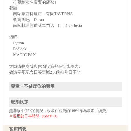
［推薦給女性貴賓的店家］
餐廳
南歐家庭料理店 有園TAVERNA
餐廳酒吧 Duran
南歐料理與前菜專門店 il Bruschetta
酒吧
Lytton
Padlock
MAGIC PAN
大型購物商城和休閒設施都在徒步圈內♪
敬請享受記念日等專屬2人的特別日子^^
兒童・不佔床位的費用
取消規定
無聯繫不住宿的情況，收取住宿費的100%作為取消手續費。
※適用於日本時間（GMT+9）
客房情報