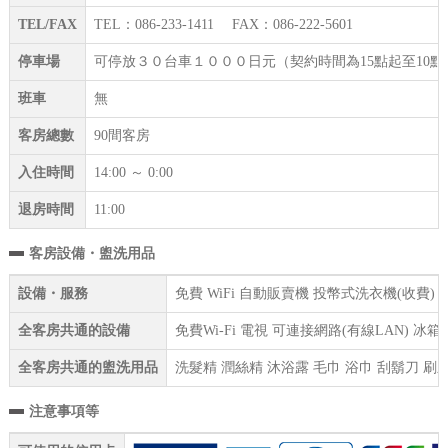
TEL/FAX
TEL：086-233-1411 FAX：086-222-5601
停車場
可停放３０台車１０００日元（契約時間為15點起至10
班車
無
客房總數
90間客房
入住時間
14:00 ～ 0:00
退房時間
11:00
客房設備・盥洗用品
設備・服務
免費 WiFi 自動販賣機 投幣式洗衣機(收費)
全客房共通的設備
免費Wi-Fi 電視 可連接網路(有線LAN) 
全客房共通的盥洗用品
洗髮精 潤絲精 沐浴露 毛巾 浴巾 刮鬍刀 刷
注意事項等