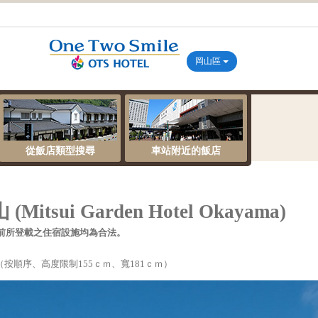
岡山區
從飯店類型搜尋
車站附近的飯店
tsui Garden Hotel Okayama)
前所登載之住宿設施均為合法。
元（按順序、高度限制155ｃｍ、寬181ｃｍ）