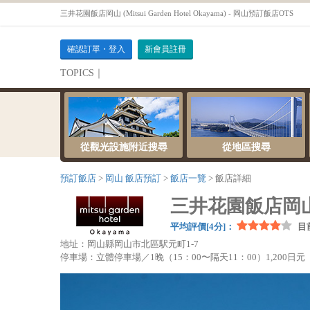
三井花園飯店岡山 (Mitsui Garden Hotel Okayama) - 岡山預訂飯店OTS
確認訂單・登入
新會員註冊
TOPICS｜
伺服器維護公告
從觀光設施附近搜尋
從地區搜尋
預訂飯店
岡山 飯店預訂
飯店一覽
飯店詳細
三井花園飯店岡山 (Mi
平均評價[4分]：
目
地址：岡山縣岡山市北區駅元町1-7
停車場：立體停車場／1晚（15：00〜隔天11：00）1,200日