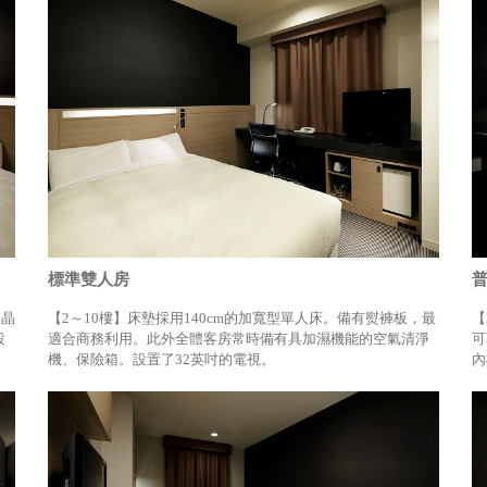
標準雙人房
普
液晶
【2～10樓】床墊採用140cm的加寬型單人床。備有熨褲板，最
【
設
適合商務利用。此外全體客房常時備有具加濕機能的空氣清淨
可
機、保險箱。設置了32英吋的電視。
內