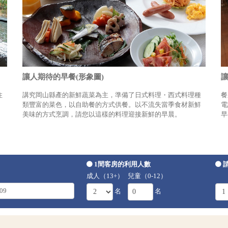
讓人期待的早餐(形象圖)
讓
住
講究岡山縣產的新鮮蔬菜為主，準備了日式料理・西式料理種
餐
類豐富的菜色，以自助餐的方式供餐。以不流失當季食材新鮮
電
美味的方式烹調，請您以這樣的料理迎接新鮮的早晨。
早
1間客房的利用人數
成人（13+）
兒童（0-12）
名
名