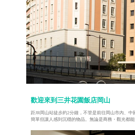
歡迎來到三井花園飯店岡山
距JR岡山站徒步約2分鐘，不管是前往岡山市內、
簡單但讓人感到沉穩的物品。無論是商務・觀光都能