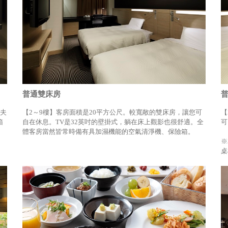
普通雙床房
普
、夫
【2～9樓】客房面積是20平方公尺。較寬敞的雙床房，讓您可
【
箱
自在休息。TV是32英吋的壁掛式，躺在床上觀影也很舒適。全
可
體客房當然皆常時備有具加濕機能的空氣清淨機、保險箱。
※
桌