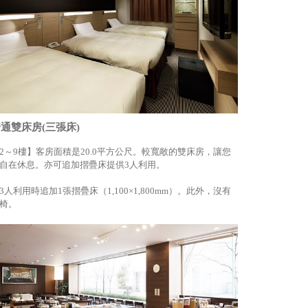
通雙床房(三張床)
2～9樓】客房面積是20.0平方公尺。較寬敞的雙床房，讓您
自在休息。亦可追加摺疊床提供3人利用。
3人利用時追加1張摺疊床（1,100×1,800mm）。此外，沒有
椅。