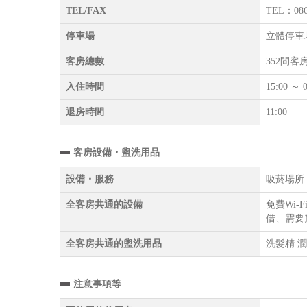
TEL/FAX
TEL：086
停車場
立體停車場
客房總數
352間客
入住時間
15:00 ～ 0
退房時間
11:00
客房設備・盥洗用品
設備・服務
吸菸場所 
全客房共通的設備
免費Wi-
借、需要
全客房共通的盥洗用品
洗髮精 潤
注意事項等