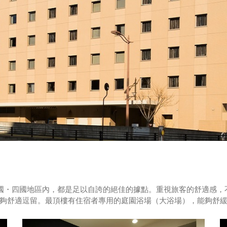
中國・四國地區內，都是足以自誇的絕佳的據點。重視旅客的舒適感
夠舒適逗留。最頂樓有住宿者專用的庭園浴場（大浴場），能夠舒