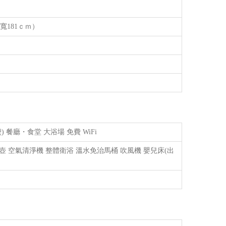
寬181ｃｍ）
餐廳・食堂 大浴場 免費 WiFi
熱水壺 空氣清淨機 整體衛浴 溫水免治馬桶 吹風機 嬰兒床(出