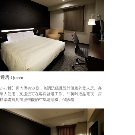
通房 Queen
2～7樓】房內備有沙發，色調沉穩且設計優雅的雙人房。亦
單人使用，支援您可在客房舒適工作。32英吋液晶電視、房
標準備有具加濕機能的空氣清淨機、保險箱。