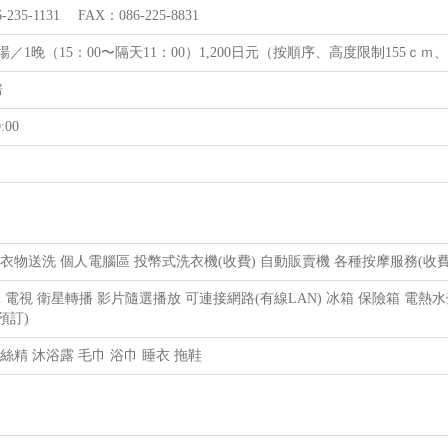
-235-1131 FAX：086-225-8831
／1晚（15：00〜隔天11：00）1,200日元（按順序、高度限制155ｃｍ、
房
:00
衣物送洗 個人電腦區 投幣式洗衣機(收費) 自動販賣機 各種按摩服務(收費) 
Fi 電視 衛星轉播 影片隨選播放 可連接網路(有線LAN) 冰箱 保險箱 電
預訂)
絲精 沐浴露 毛巾 浴巾 睡衣 拖鞋