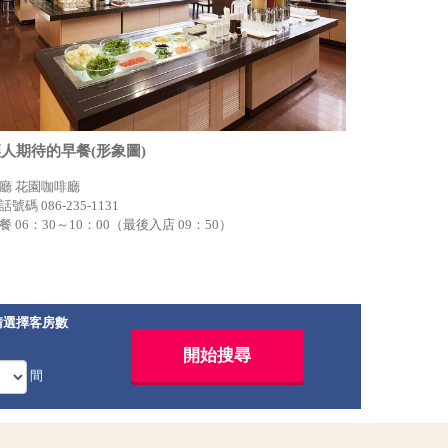
人期待的早餐(形象圖)
廳 花園咖啡廳
話號碼 086-235-1131
餐 06：30～10：00（最後入店 09：50）
請選擇客房數
間