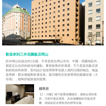
歡迎來到三井花園飯店岡山
距JR岡山站徒步約2分鐘，不管是前往岡山市內、中國・四國地區內，
都是足以自誇的絕佳的據點。重視旅客的舒適感，不只是提供飯店原
創的枕頭和床墊，室內設計也採用簡單但讓人感到沉穩的物品。無論
是商務・觀光都能夠舒適逗留。最頂樓有住宿者專用的庭園浴場（大
浴場），能夠舒緩旅途的疲憊。
標準房
【2～10樓】精巧卻重視機能性，價格合理的客
房。26英吋液晶電視、具加濕機能的空氣清淨
機、保險箱是全體客房的標準設備。