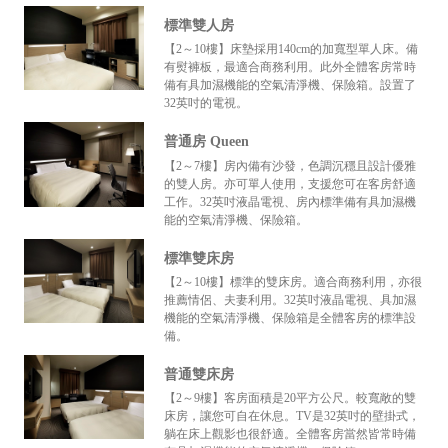
標準雙人房
【2～10樓】床墊採用140cm的加寬型單人床。備
有熨褲板，最適合商務利用。此外全體客房常時
備有具加濕機能的空氣清淨機、保險箱。設置了
32英吋的電視。
普通房 Queen
【2～7樓】房內備有沙發，色調沉穩且設計優雅
的雙人房。亦可單人使用，支援您可在客房舒適
工作。32英吋液晶電視、房內標準備有具加濕機
能的空氣清淨機、保險箱。
標準雙床房
【2～10樓】標準的雙床房。適合商務利用，亦很
推薦情侶、夫妻利用。32英吋液晶電視、具加濕
機能的空氣清淨機、保險箱是全體客房的標準設
備。
普通雙床房
【2～9樓】客房面積是20平方公尺。較寬敞的雙
床房，讓您可自在休息。TV是32英吋的壁掛式，
躺在床上觀影也很舒適。全體客房當然皆常時備