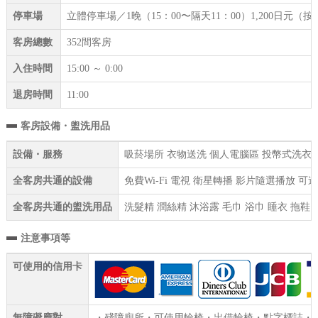
停車場
立體停車場／1晚（15：00〜隔天11：00）1,200日元（
客房總數
352間客房
入住時間
15:00 ～ 0:00
退房時間
11:00
客房設備・盥洗用品
設備・服務
吸菸場所 衣物送洗 個人電腦區 投幣式洗衣機(
全客房共通的設備
免費Wi-Fi 電視 衛星轉播 影片隨選播放 
全客房共通的盥洗用品
洗髮精 潤絲精 沐浴露 毛巾 浴巾 睡衣 拖鞋
注意事項等
可使用的信用卡
無障礙應對
・殘障廁所・可使用輪椅・出借輪椅・點字標誌・