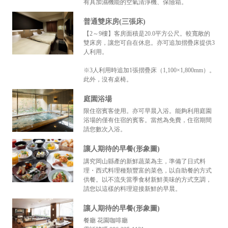
有具加濕機能的空氣清淨機、保險箱。
普通雙床房(三張床)
【2～9樓】客房面積是20.0平方公尺。較寬敞的
雙床房，讓您可自在休息。亦可追加摺疊床提供3
人利用。
※3人利用時追加1張摺疊床（1,100×1,800mm）。
此外，沒有桌椅。
庭園浴場
限住宿賓客使用。亦可早晨入浴。能夠利用庭園
浴場的僅有住宿的賓客。當然為免費，住宿期間
請您數次入浴。
讓人期待的早餐(形象圖)
講究岡山縣產的新鮮蔬菜為主，準備了日式料
理・西式料理種類豐富的菜色，以自助餐的方式
供餐。以不流失當季食材新鮮美味的方式烹調，
請您以這樣的料理迎接新鮮的早晨。
讓人期待的早餐(形象圖)
餐廳 花園咖啡廳