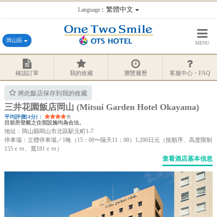
：繁體中文
Language
岡山區
MENU
確認訂單
我的收藏
瀏覽履歷
客服中心・FAQ
將此飯店保存到我的收藏
三井花園飯店岡山 (Mitsui Garden Hotel Okayama)
平均評價[4分]：
目前所登載之住宿設施均為合法。
地址：岡山縣岡山市北區駅元町1-7
停車場：立體停車場／1晚（15：00〜隔天11：00）1,200日元（按順序、高度限制
155ｃｍ、寬181ｃｍ）
查看酒店基本信息