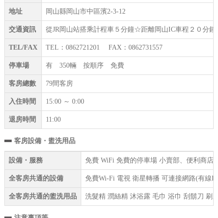
地址
岡山縣岡山市中區濱2-3-12
交通資訊
從JR岡山站搭乘計程車５分鐘☆距離岡山IC車程２０分
TEL/FAX
TEL：0862721201 FAX：0862731557
停車場
有 350輛 按順序 免費
客房總數
79間客房
入住時間
15:00 ～ 0:00
退房時間
11:00
客房設備・盥洗用品
設備・服務
免費 WiFi 免費的停車場 小賣部、便利商
全客房共通的設備
免費Wi-Fi 電視 衛星轉播 可連接網路(有線
全客房共通的盥洗用品
洗髮精 潤絲精 沐浴露 毛巾 浴巾 刮鬍刀 刷
注意事項等