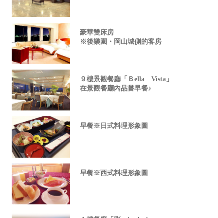
豪華雙床房
※後樂園・岡山城側的客房
９樓景觀餐廳「Ｂella Vista」
在景觀餐廳內品嘗早餐♪
早餐※日式料理形象圖
早餐※西式料理形象圖