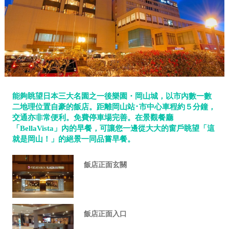
能夠眺望日本三大名園之一後樂園・岡山城，以市內數一數
二地理位置自豪的飯店。距離岡山站･市中心車程約５分鐘，
交通亦非常便利。免費停車場完善。在景觀餐廳
「BellaVista」內的早餐，可讓您一邊從大大的窗戶眺望「這
就是岡山！」的絕景一同品嘗早餐。
飯店正面玄關
飯店正面入口