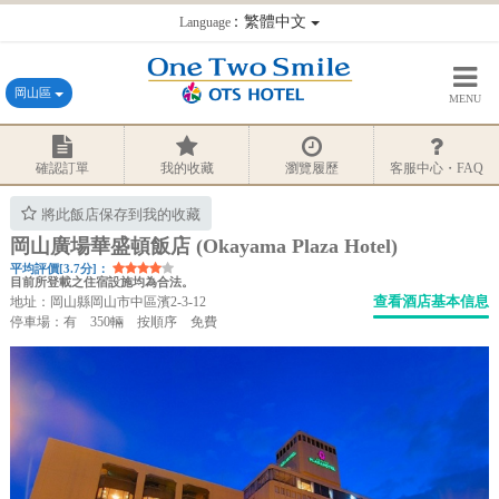
：繁體中文
Language
岡山區
MENU
確認訂單
我的收藏
瀏覽履歷
客服中心・FAQ
將此飯店保存到我的收藏
岡山廣場華盛頓飯店 (Okayama Plaza Hotel)
平均評價[3.7分]：
目前所登載之住宿設施均為合法。
查看酒店基本信息
地址：岡山縣岡山市中區濱2-3-12
停車場：有 350輛 按順序 免費