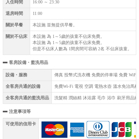
入住時間
16:00 ～ 23:30
退房時間
11:00
關於早餐
本設施 並無提供早餐。
關於不佔床
本設施 為 1～5歲的孩童不佔床免費。
本設施 為 1～5歲的孩童不佔床免費。
但是不佔床人數為 1間房間可容納 2名 不佔床孩童。
客房設備・盥洗用品
設備・服務
傳真 投幣式洗衣機 免費的停車場 免費 WiF
全客房共通的設備
免費Wi-Fi 電視 空調 電熱水壺 溫水免治
全客房共通的盥洗用品
洗髮精 潤絲精 沐浴露 毛巾 浴巾 刷牙用品組
注意事項等
可使用的信用卡