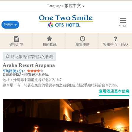
：繁體中文
Language
沖繩區
MENU
確認訂單
我的收藏
瀏覽履歷
客服中心・FAQ
將此飯店保存到我的收藏
Araha Resort Arapana
平均評價[4分]：
目前所登載之住宿設施均為合法。
地址：沖繩縣中頭郡北谷町北谷2-16-7
停車場：有，想要在免費的需要事情之前的預訂登記手續時到前台車的No。
查看酒店基本信息