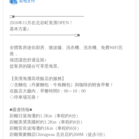
當地支付
□■━━━━━━━━━━━━━━━━
2016年11月在北谷町美濱OPEN！
基本方案♪
━━━━━━━━━━━━━━━□■
全體客房迷你廚房、微波爐、洗衣機、洗衣機、免費WiFi完
善，
保證讓您舒適逗留♪
從客房的陽台可享受海景。
【美濱海灘高塔飯店的服務】
◇含麵包（丹麥麵包・牛角麵包）與咖啡的輕食早餐！
在飯店大廳內，早餐時間8：00～10：00
◇停車場完善！
■週邊情報■
距離日落海灘約1.2Km（車程約6分）
距離美濱美國村約1.2Km（車程約6分）
距離安良波海灘約1Km（車程約6分）
距離蕎麥麵店Chirugwaa 北谷店約260M（徒步3分）