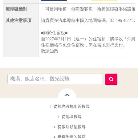
無障礙應對
・可使用輪椅・無障礙客房・輪椅無障礙淋浴設備
其他注意事項
請貴賓在汽車導航中輸入地圖編碼。33 496 464*12
■關於住宿稅■
自2027年2月1日（週一）的住宿起，將徵收「沖
住宿價格不包含住宿稅，需在當地另行支付。
敬請知悉
從觀光設施附近搜尋
從地區搜尋
從飯店類型搜尋
機場附近的飯店