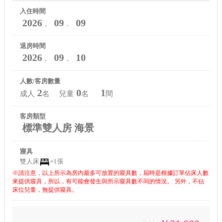
入住時間
2026
09
09
．
．
退房時間
2026
09
10
．
．
人數/客房數量
2
0
1
成人
名 兒童
名
間
客房類型
標準雙人房 海景
寢具
雙人床
×1張
※請注意，以上所示為房內最多可放置的寢具數，屆時是根據訂單佔床人數
來提供寢具，所以，有可能會發生與所示寢具數不同的情況。 另外，不佔
床位兒童，無提供寢具。