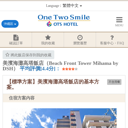
：繁體中文
Language
沖繩區
MENU
確認訂單
我的收藏
瀏覽履歷
客服中心・FAQ
將此飯店保存到我的收藏
美濱海灘高塔飯店（Beach Front Tower Mihama by
DSH）
平均評價[4.4分]：
【標準方案】美濱海灘高塔飯店的基本方
不含用餐
案。
住宿方案内容