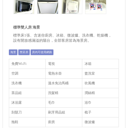
標準雙人房 海景
標準床1張、含迷你廚房、冰箱、微波爐、洗衣機、乾燥機，
設有開放感滿溢的陽台，全部客房皆為海景房。
海景
禁菸房
房內可使用網路
免費Wi-Fi
電視
冰箱
空調
電熱水壺
盥洗室
洗衣機
溫水免治馬桶
吹風機
茶品組
洗髮精
潤絲精
沐浴露
毛巾
浴巾
刮鬍刀
刷牙用品組
梳子
拖鞋
廚房
微波爐