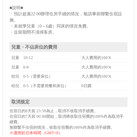
■說明■
・預計超過22:00辦理住房手續的情況，敬請事前聯繫住宿設
施。
・未就學兒童（0～6歲）同床的情況免費。
・逗留期間不清掃客房。
兒童・不佔床位的費用
兒童 10-12
大人費用的100％
兒童 6-9
大人費用的100％
幼兒 0-5（需要床位）
大人費用的100％
幼兒 0-5（不需要用餐和床位）
0日圓
取消規定
住宿日的8天前 23:59為止，取消不收取消手續費。
住宿日的7天前 00:00開始，取消將收取住宿費的100%作為取消手
續費。
無聯繫不住宿的情況，收取住宿費的100%作為取消手續費。
※適用於日本時間（GMT+9）