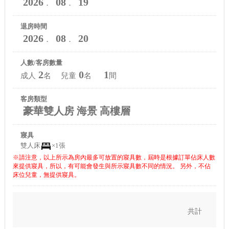
2026
08
19
．
．
退房時間
2026
08
20
．
．
人數/客房數量
2
0
1
成人
名 兒童
名
間
客房類型
豪華雙人房 海景 高樓層
寢具
雙人床
×1張
※請注意，以上所示為房內最多可放置的寢具數，屆時是根據訂單佔床人數
來提供寢具，所以，有可能會發生與所示寢具數不同的情況。 另外，不佔
床位兒童，無提供寢具。
共計