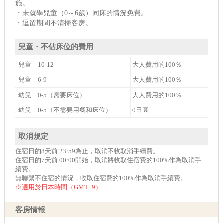
施。
・未就學兒童（0～6歲）同床的情況免費。
・逗留期間不清掃客房。
兒童・不佔床位的費用
兒童 10-12
大人費用的100％
兒童 6-9
大人費用的100％
幼兒 0-5（需要床位）
大人費用的100％
幼兒 0-5（不需要用餐和床位）
0日圓
取消規定
住宿日的8天前 23:59為止，取消不收取消手續費。
住宿日的7天前 00:00開始，取消將收取住宿費的100%作為取消手
續費。
無聯繫不住宿的情況，收取住宿費的100%作為取消手續費。
※適用於日本時間（GMT+9）
客房情報