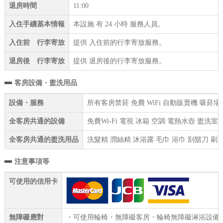
退房時間
11:00
入住手續基本情報
本設施 有 24 小時 服務人員。
入住前 行李寄放
提供 入住前的行李寄放服務。
退房後 行李寄放
提供 退房後的行李寄放服務。
客房設備・盥洗用品
設備・服務
所有客房禁菸 免費 WiFi 自動販賣機 吸菸
全客房共通的設備
免費Wi-Fi 電視 冰箱 空調 電熱水壺 盥
全客房共通的盥洗用品
洗髮精 潤絲精 沐浴露 毛巾 浴巾 刮鬍刀 刷
注意事項等
可使用的信用卡
無障礙應對
・可使用輪椅・無障礙客房・輪椅無障礙淋浴設備