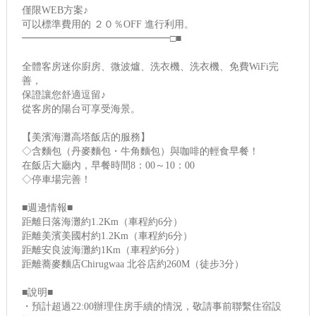
僅限WEB方案♪
可以標準費用的 ２０％OFF 進行利用。
━━━━━━━━━━━━━━━□■
全體客房迷你廚房、微波爐、洗衣機、洗衣機、免費WiFi完
善，
保證讓您舒適逗留♪
從客房的陽台可享受海景。
【美濱海灘高塔飯店的服務】
◇含麵包（丹麥麵包・牛角麵包）與咖啡的輕食早餐！
在飯店大廳內，早餐時間8：00～10：00
◇停車場完善！
■週邊情報■
距離日落海灘約1.2Km（車程約6分）
距離美濱美國村約1.2Km（車程約6分）
距離安良波海灘約1Km（車程約6分）
距離蕎麥麵店Chirugwaa 北谷店約260M（徒步3分）
■說明■
・預計超過22:00辦理住房手續的情況，敬請事前聯繫住宿設