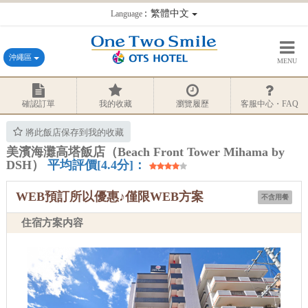
：繁體中文
Language
沖繩區
MENU
確認訂單
我的收藏
瀏覽履歷
客服中心・FAQ
將此飯店保存到我的收藏
美濱海灘高塔飯店（Beach Front Tower Mihama by
DSH）
平均評價[4.4分]：
WEB預訂所以優惠♪僅限WEB方案
不含用餐
住宿方案内容