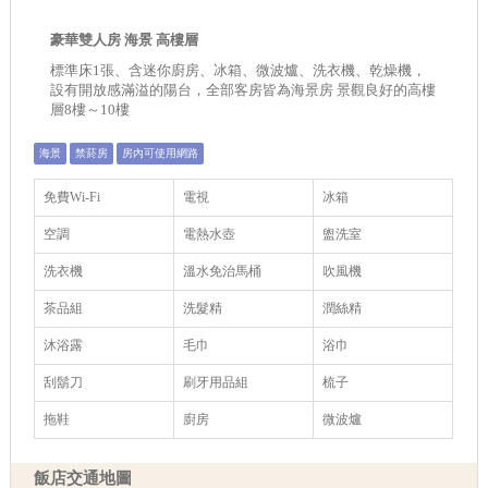
豪華雙人房 海景 高樓層
標準床1張、含迷你廚房、冰箱、微波爐、洗衣機、乾燥機，
設有開放感滿溢的陽台，全部客房皆為海景房 景觀良好的高樓
層8樓～10樓
海景
禁菸房
房內可使用網路
免費Wi-Fi
電視
冰箱
空調
電熱水壺
盥洗室
洗衣機
溫水免治馬桶
吹風機
茶品組
洗髮精
潤絲精
沐浴露
毛巾
浴巾
刮鬍刀
刷牙用品組
梳子
拖鞋
廚房
微波爐
飯店交通地圖