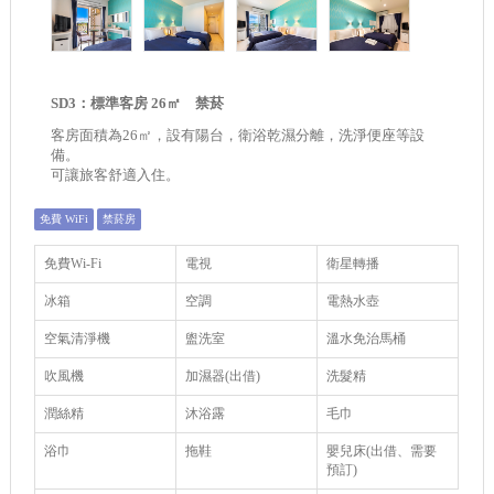
SD3：標準客房 26㎡ 禁菸
客房面積為26㎡，設有陽台，衛浴乾濕分離，洗淨便座等設
備。
可讓旅客舒適入住。
免費 WiFi
禁菸房
免費Wi-Fi
電視
衛星轉播
冰箱
空調
電熱水壺
空氣清淨機
盥洗室
溫水免治馬桶
吹風機
加濕器(出借)
洗髮精
潤絲精
沐浴露
毛巾
浴巾
拖鞋
嬰兒床(出借、需要
預訂)