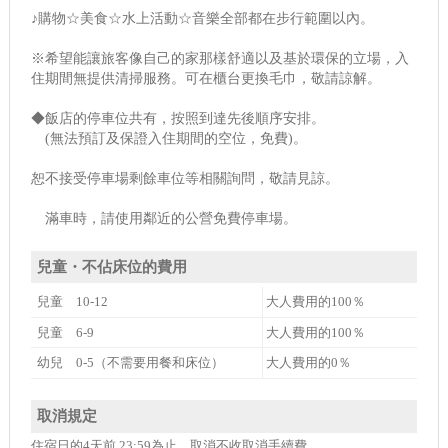
♪購物☆美食☆水上活動☆音樂全部都在步行範圍以內。
※希望能讓旅客像自己的家那樣舒適以及基於環保的立場，入
住期間無提供清掃服務。可在櫃台更換毛巾，敬請諒解。
◆飯店的停車位共有，按照到達先後順序安排。
(無法預訂及保證入住期間的空位，免費)。
恕不接受停車場剩餘車位等相關詢問，敬請見諒。
滿車時，請使用鄰近的公營免費停車場。
兒童・不佔床位的費用
兒童 10-12
大人費用的100％
兒童 6-9
大人費用的100％
幼兒 0-5（不需要用餐和床位）
大人費用的0％
取消規定
住宿日的4天前 23:59為止，取消不收取消手續費。