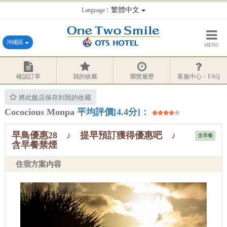
：繁體中文
Language
沖繩區
MENU
確認訂單
我的收藏
瀏覽履歷
客服中心・FAQ
將此飯店保存到我的收藏
Cococious Monpa
平均評價[4.4分]：
早鳥優惠28 ♪ 提早預訂獲得優惠吧 ♪
含早餐
含早餐禁煙
住宿方案内容