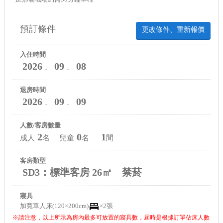
預訂條件
更改條件、重新報價
入住時間
2026
09
08
．
．
退房時間
2026
09
09
．
．
人數/客房數量
2
0
1
成人
名 兒童
名
間
客房類型
SD3：標準客房 26㎡ 禁菸
寢具
加寬單人床(120×200cm)
×2張
※請注意，以上所示為房內最多可放置的寢具數，屆時是根據訂單佔床人數