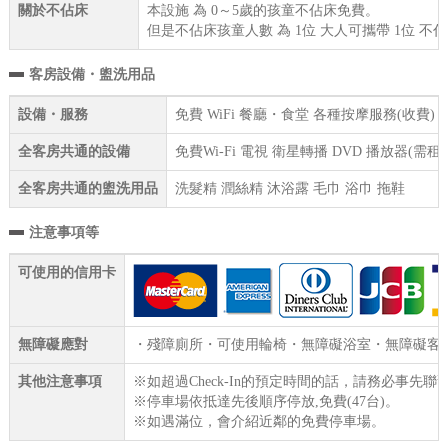
關於不佔床
本設施 為 0～5歲的孩童不佔床免費。
但是不佔床孩童人數 為 1位 大人可攜帶 1位 不
客房設備・盥洗用品
設備・服務
免費 WiFi 餐廳・食堂 各種按摩服務(收費
全客房共通的設備
免費Wi-Fi 電視 衛星轉播 DVD 播放器(
全客房共通的盥洗用品
洗髮精 潤絲精 沐浴露 毛巾 浴巾 拖鞋
注意事項等
可使用的信用卡
無障礙應對
・殘障廁所・可使用輪椅・無障礙浴室・無障礙客
其他注意事項
※如超過Check-In的預定時間的話，請務必事先聯
※停車場依抵達先後順序停放,免費(47台)。
※如遇滿位，會介紹近鄰的免費停車場。