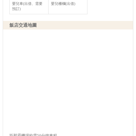
嬰兒車(出借、需要
嬰兒柵欄(出借)
預訂)
飯店交通地圖
距那霸機場約需50分鐘車程