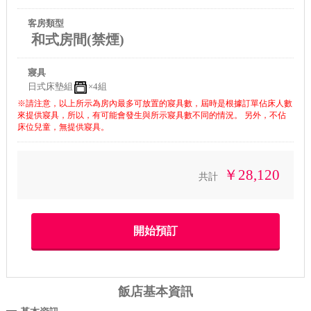
客房類型
和式房間(禁煙)
寢具
日式床墊組
×4組
※請注意，以上所示為房內最多可放置的寢具數，屆時是根據訂單佔床人數
來提供寢具，所以，有可能會發生與所示寢具數不同的情況。 另外，不佔
床位兒童，無提供寢具。
￥28,120
共計
飯店基本資訊