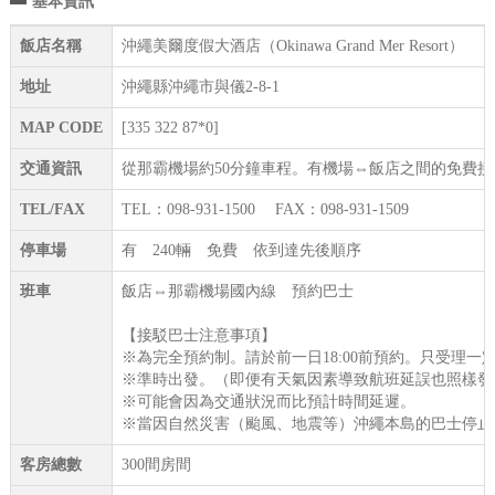
基本資訊
飯店名稱
沖繩美爾度假大酒店（Okinawa Grand Mer Resort）
地址
沖繩縣沖繩市與儀2-8-1
MAP CODE
[335 322 87*0]
交通資訊
從那霸機場約50分鐘車程。有機場⇔飯店之間的免費
TEL/FAX
TEL：098-931-1500 FAX：098-931-1509
停車場
有 240輛 免費 依到達先後順序
班車
飯店⇔那霸機場國內線 預約巴士
【接駁巴士注意事項】
※為完全預約制。請於前一日18:00前預約。只受理
※準時出發。（即便有天氣因素導致航班延誤也照樣發
※可能會因為交通狀況而比預計時間延遲。
※當因自然災害（颱風、地震等）沖繩本島的巴士停止
客房總數
300間房間