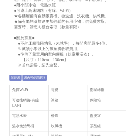
●附小型冰箱、電熱水瓶
●可連上高速網路（有線、Wi-Fi）
★各樓層備有自動販賣機、微波爐、洗衣機、烘乾機。
★備有能夠讓旅途更加輕鬆的有用小物，供免費索取。
需要時，請您向櫃台索取（數量有限）
■關於孩童■
●不占床服務限幼兒（未就學），每間房間最多4位。
※就讀小學以上的孩童將收取費用。
●準備了兒童用的室內便服（孩童用浴衣）。
【尺寸：110cm、130cm】
※若您需要，請先連繫。
禁菸房
房內可使用網路
免費Wi-Fi
電視
衛星轉播
可連接網路(有線
冰箱
保險箱
LAN)
電熱水壺
檯燈
盥洗室
溫水免治馬桶
吹風機
茶品組