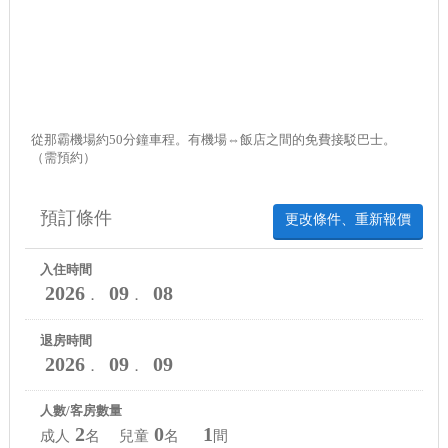
從那霸機場約50分鐘車程。有機場⇔飯店之間的免費接駁巴士。
（需預約）
預訂條件
更改條件、重新報價
入住時間
2026
09
08
．
．
退房時間
2026
09
09
．
．
人數/客房數量
2
0
1
成人
名 兒童
名
間