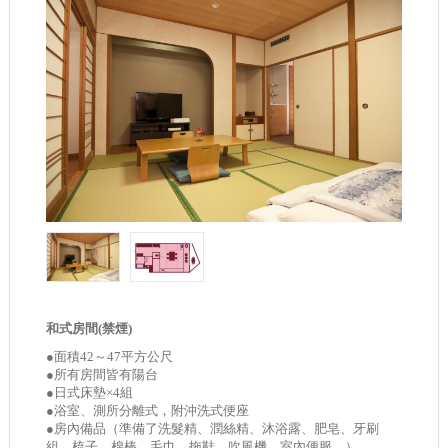
和式房間(禁煙)
●面積42～47平方公尺
●所有房間皆有陽台
●日式床墊×4組
●浴室、測所分離式，附沖洗式便座
●房內備品（準備了洗髮精、潤絲精、沐浴露、肥皂、牙刷
組、梳子、棉棒、毛巾、拖鞋、吹風機、室內便服。）