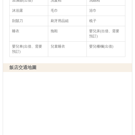
加濕器(出借)
洗髮精
潤絲精
沐浴露
毛巾
浴巾
刮鬍刀
刷牙用品組
梳子
睡衣
拖鞋
嬰兒床(出借、需要
預訂)
嬰兒車(出借、需要
兒童睡衣
嬰兒柵欄(出借)
預訂)
飯店交通地圖