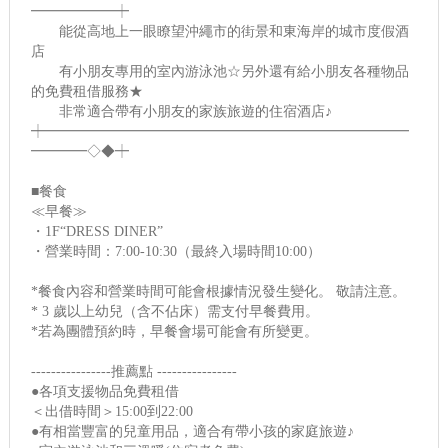
━━━━━━┿
能從高地上一眼瞭望沖繩市的街景和東海岸的城市度假酒
店
有小朋友專用的室內游泳池☆另外還有給小朋友各種物品
的免費租借服務★
非常適合帶有小朋友的家族旅遊的住宿酒店♪
┿━━━━━━━━━━━━━━━━━━━━━━━━━━
━━━━◇◆┿
■餐食
≪早餐≫
・1F“DRESS DINER”
・營業時間：7:00-10:30（最終入場時間10:00）
*餐食內容和營業時間可能會根據情況發生變化。 敬請注意。
* 3 歲以上幼兒（含不佔床）需支付早餐費用。
*若為團體預約時，早餐會場可能會有所變更。
----------------推薦點 ----------------
●各項支援物品免費租借
＜出借時間＞15:00到22:00
●有相當豐富的兒童用品，適合有帶小孩的家庭旅遊♪