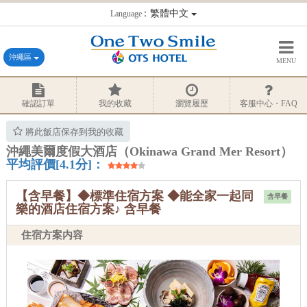
：繁體中文
Language
沖繩區
MENU
確認訂單
我的收藏
瀏覽履歷
客服中心・FAQ
將此飯店保存到我的收藏
沖繩美爾度假大酒店（Okinawa Grand Mer Resort）
平均評價[4.1分]：
【含早餐】◆標準住宿方案 ◆能全家一起同
含早餐
樂的酒店住宿方案♪ 含早餐
住宿方案内容