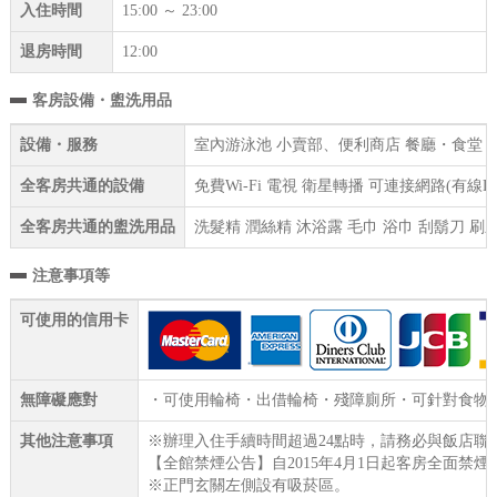
入住時間
15:00 ～ 23:00
退房時間
12:00
客房設備・盥洗用品
設備・服務
室內游泳池 小賣部、便利商店 餐廳・食堂 健身
全客房共通的設備
免費Wi-Fi 電視 衛星轉播 可連接網路(有線
全客房共通的盥洗用品
洗髮精 潤絲精 沐浴露 毛巾 浴巾 刮鬍刀 刷
注意事項等
可使用的信用卡
無障礙應對
・可使用輪椅・出借輪椅・殘障廁所・可針對食物過
其他注意事項
※辦理入住手續時間超過24點時，請務必與飯店聯
【全館禁煙公告】自2015年4月1日起客房全面禁煙
※正門玄關左側設有吸菸區。