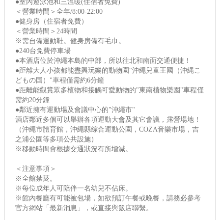
●室內遊泳池和三溫暖(住宿者免費)
＜營業時間＞全年/8:00-22:00
●健身房（住宿者免費）
＜營業時間＞24時間
※需自備運動鞋。健身房備有毛巾。
●240台免費停車場
●本酒店位於沖繩本島的中部，所以往北和南面交通便捷！
●距離大人小孩都能盡興玩樂的動物園"沖繩兒童王國（沖縄こ
どもの国）"車程僅需約6分鐘
●距離能觀賞眾多植物和接觸可愛動物的"東南植物樂園"車程僅
需約20分鐘
●鄰近擁有運動場及會議中心的"沖繩市"
酒店鄰近多個可以舉辦各項運動大會及其它會議，露營場地！
（沖繩市體育館，沖繩縣綜合運動公園，COZA音樂市場，吉
之浦公園等多項公共設施）
※移動時間會根據交通狀況有所增減。
＜注意事項＞
※全館禁菸。
※每位成年人可陪伴一名幼兒不佔床。
※館內餐廳有可能被包場，如欲預訂午餐或晚餐，請務必參考
官方網站「最新消息」，或直接與飯店聯繫。