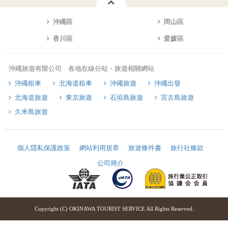
沖繩區
岡山區
香川區
愛媛區
沖繩旅遊有限公司 各地在線分站・旅遊相關網站
沖繩租車
北海道租車
沖繩旅遊
沖繩出發
北海道旅遊
東京旅遊
石垣島旅遊
宮古島旅遊
久米島旅遊
個人隱私保護政策
網站利用規章
旅遊條件書
旅行社條款
公司簡介
Copyright (C) OKINAWA TOURIST SERVICE All Rights Reserved.