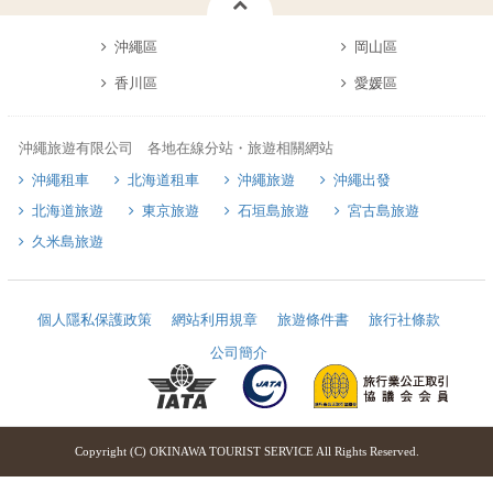
沖繩區
岡山區
香川區
愛媛區
沖繩旅遊有限公司 各地在線分站・旅遊相關網站
沖繩租車
北海道租車
沖繩旅遊
沖繩出發
北海道旅遊
東京旅遊
石垣島旅遊
宮古島旅遊
久米島旅遊
個人隱私保護政策
網站利用規章
旅遊條件書
旅行社條款
公司簡介
Copyright (C) OKINAWA TOURIST SERVICE All Rights Reserved.