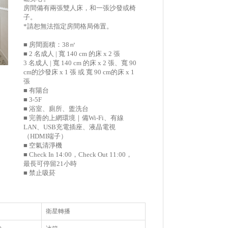
房間備有兩張雙人床，和一張沙發或椅
子。
*請恕無法指定房間格局佈置。
■ 房間面積：38㎡
■ 2 名成人 | 寬 140 cm 的床 x 2 張
3 名成人 | 寬 140 cm 的床 x 2 張、寬 90
cm的沙發床 x 1 張 或 寬 90 cm的床 x 1
張
■ 有陽台
■ 3-5F
■ 浴室、廁所、盥洗台
■ 完善的上網環境｜備Wi-Fi、有線
LAN、USB充電插座、液晶電視
（HDMI端子）
■ 空氣清淨機
■ Check In 14:00，Check Out 11:00，
最長可停留21小時
■ 禁止吸菸
衛星轉播