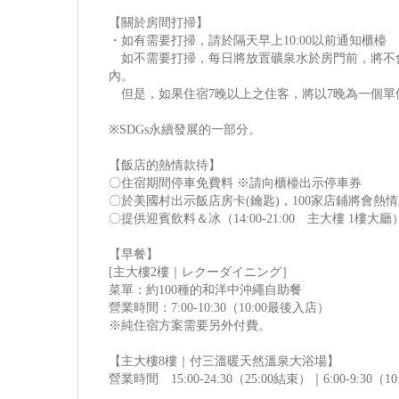
【關於房間打掃】
・如有需要打掃，請於隔天早上10:00以前通知櫃檯
如不需要打掃，每日將放置礦泉水於房門前，將不
內。
但是，如果住宿7晚以上之住客，將以7晚為一個單
※SDGs永續發展的一部分。
【飯店的熱情款待】
〇住宿期間停車免費料 ※請向櫃檯出示停車券
〇於美國村出示飯店房卡(鑰匙)，100家店鋪將會熱
〇提供迎賓飲料＆冰（14:00-21:00 主大樓 1樓大廳
【早餐】
[主大樓2樓｜レクーダイニング］
菜單：約100種的和洋中沖繩自助餐
營業時間：7:00-10:30（10:00最後入店）
※純住宿方案需要另外付費。
【主大樓8樓｜付三溫暖天然溫泉大浴場】
營業時間 15:00-24:30（25:00結束）｜6:00-9:30（1