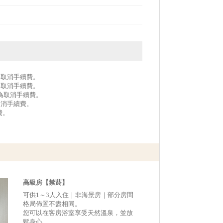
作為取消手續費。
作為取消手續費。
作為取消手續費。
取消手續費。
費。
高級房【禁菸】
可供1～3人入住｜非海景房｜部分房間
格局佈置不盡相同。
您可以在客房浴室享受天然溫泉，並放
鬆身心。