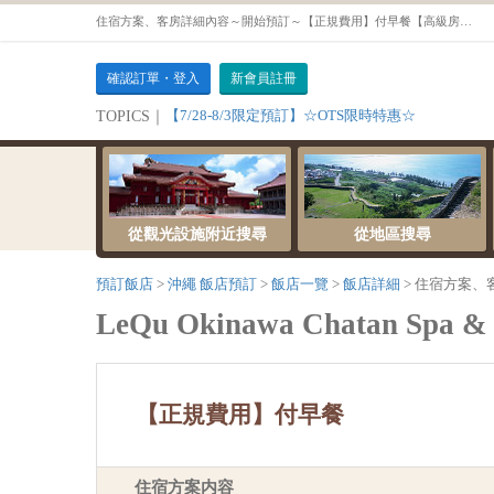
住宿方案、客房詳細內容～開始預訂～【正規費用】付早餐【高級房【禁菸】】
確認訂單・登入
新會員註冊
【7/28-8/3限定預訂】☆OTS限時特惠☆
TOPICS｜
從觀光設施附近搜尋
從地區搜尋
預訂飯店
沖繩 飯店預訂
飯店一覽
飯店詳細
住宿方案、
LeQu Okinawa Chatan Spa &
【正規費用】付早餐
住宿方案内容