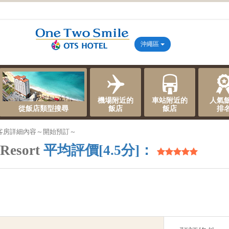
沖繩區
機場附近的
車站附近的
人氣
從飯店類型搜尋
飯店
飯店
排
客房詳細內容～開始預訂～
 Resort
平均評價[4.5分]：