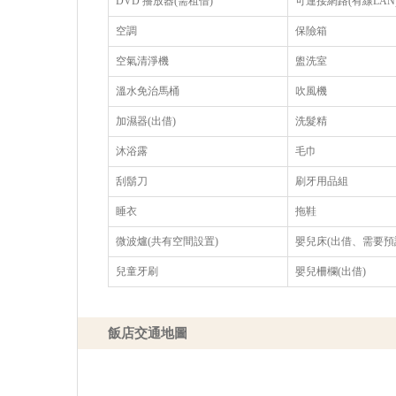
DVD 播放器(需租借)
可連接網路(有線LAN
空調
保險箱
空氣清淨機
盥洗室
溫水免治馬桶
吹風機
加濕器(出借)
洗髮精
沐浴露
毛巾
刮鬍刀
刷牙用品組
睡衣
拖鞋
微波爐(共有空間設置)
嬰兒床(出借、需要預
兒童牙刷
嬰兒柵欄(出借)
飯店交通地圖