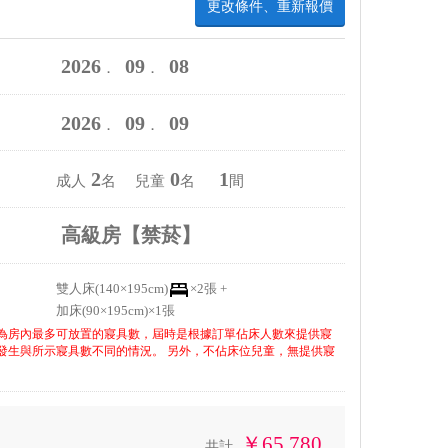
更改條件、重新報價
2026
09
08
．
．
2026
09
09
．
．
2
0
1
成人
名 兒童
名
間
高級房【禁菸】
雙人床(140×195cm)
×2張 +
加床(90×195cm)×1張
為房內最多可放置的寢具數，屆時是根據訂單佔床人數來提供寢
發生與所示寢具數不同的情況。 另外，不佔床位兒童，無提供寢
￥65,780
共計