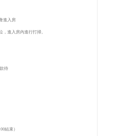
會進入房
位，進入房內進行打掃。
情款待
）
0:00結束）