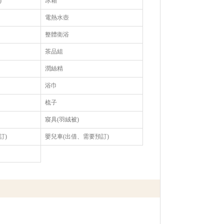
)
冰箱
電熱水壺
整體衛浴
茶品組
潤絲精
浴巾
梳子
寢具(羽絨被)
訂)
嬰兒車(出借、需要預訂)