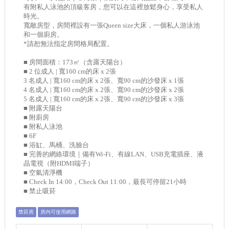
有附私人泳池的頂級客房，您可以在這裡放鬆身心，享受私人
時光。
寬敞房型，房間裡設有一張Queen size大床，一個私人游泳池
和一個廚房。
*請恕無法指定房間格局配置。
■ 房間面積：173㎡（含露天陽台）
■ 2 位成人 | 寬160 cm的床 x 2張
3 名成人 | 寬160 cm的床 x 2張、寬90 cm的沙發床 x 1張
4 名成人 | 寬160 cm的床 x 2張、寬90 cm的沙發床 x 2張
5 名成人 | 寬160 cm的床 x 2張、寬90 cm的沙發床 x 3張
■ 附露天陽台
■ 附廚房
■ 附私人泳池
■ 6F
■ 浴缸、馬桶、洗臉台
■ 完善的網絡環境｜備有Wi-Fi、有線LAN、USB充電插座、液
晶電視（附HDMI端子）
■ 空氣清淨機
■ Check In 14:00，Check Out 11:00，最長可停留21小時
■ 禁止吸菸
禁菸房
房內可使用網路