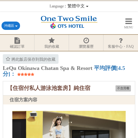
：繁體中文
Language
沖繩區
MENU
確認訂單
我的收藏
瀏覽履歷
客服中心・FAQ
將此飯店保存到我的收藏
LeQu Okinawa Chatan Spa & Resort
平均評價[4.5
分]：
【住宿付私人游泳池套房】純住宿
不含用餐
住宿方案内容