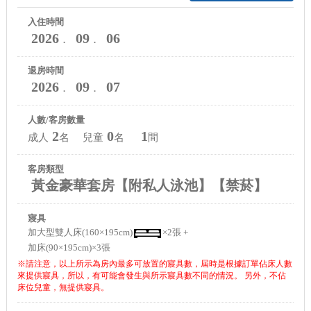
入住時間
2026
09
06
．
．
退房時間
2026
09
07
．
．
人數/客房數量
2
0
1
成人
名 兒童
名
間
客房類型
黃金豪華套房【附私人泳池】【禁菸】
寢具
加大型雙人床(160×195cm)
×2張 +
加床(90×195cm)×3張
※請注意，以上所示為房內最多可放置的寢具數，屆時是根據訂單佔床人數
來提供寢具，所以，有可能會發生與所示寢具數不同的情況。 另外，不佔
床位兒童，無提供寢具。