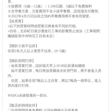
更。
小孩費用（6歳～12歳）：1,100日圓、5歳以下免費無料
※含早餐方案，方案費用不含小孩早餐費。請現場支付費用。
※2022年4月25日以前之預約早餐費用將不會有所變更。
【給貴賓】
○以下的營業時間或營業日將會有不同的可能。
○目前，北谷町日落沙灘進行工事的影響禁止游泳（工事期間
繼續延長中何時完工目前未定）
【關於小孩不佔床】
住宿2名大人以上接受不佔床。(0~5歲)
【關於房間打掃】
・如有需要打掃，請於隔天早上10:00以前通知櫃檯
如不需要打掃，每日將放置礦泉水於房門前，將不會進入房
內。
但是，如果住宿7晚以上之住客，將以7晚為一個單位，進入
房內進行打掃。
※SDGs永續發展的一部分。
【飯店的熱情款待】
〇住宿期間停車免費料 ※請向櫃檯出示停車券