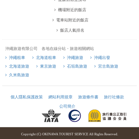
機場附近的飯店
電車站附近的飯店
飯店人氣排名
沖繩旅遊有限公司 各地在線分站・旅遊相關網站
沖繩租車
北海道租車
沖繩旅遊
沖繩出發
北海道旅遊
東京旅遊
石垣島旅遊
宮古島旅遊
久米島旅遊
個人隱私保護政策
網站利用規章
旅遊條件書
旅行社條款
公司簡介
Copyright (C) OKINAWA TOURIST SERVICE All Rights Reserved.