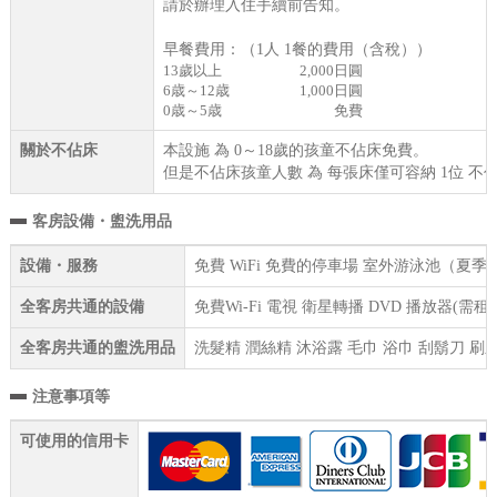
請於辦理入住手續前告知。
早餐費用：（1人 1餐的費用（含稅））
13歲以上
2,000日圓
6歳～12歳
1,000日圓
0歳～5歳
免費
關於不佔床
本設施 為 0～18歲的孩童不佔床免費。
但是不佔床孩童人數 為 每張床僅可容納 1位 不
客房設備・盥洗用品
設備・服務
免費 WiFi 免費的停車場 室外游泳池（夏季
全客房共通的設備
免費Wi-Fi 電視 衛星轉播 DVD 播放器(
全客房共通的盥洗用品
洗髮精 潤絲精 沐浴露 毛巾 浴巾 刮鬍刀 刷
注意事項等
可使用的信用卡