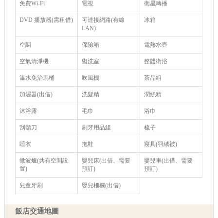
免費Wi-Fi
電視
衛星轉播
DVD 播放器(需租借)
可連接網路(有線
冰箱
LAN)
空調
保險箱
電熱水壺
空氣清淨機
盥洗室
整體衛浴
溫水免治馬桶
吹風機
茶品組
加濕器(出借)
洗髮精
潤絲精
沐浴露
毛巾
浴巾
刮鬍刀
刷牙用品組
梳子
睡衣
拖鞋
寢具(羽絨被)
微波爐(共有空間設
嬰兒床(出借、需要
嬰兒車(出借、需要
置)
預訂)
預訂)
兒童牙刷
嬰兒柵欄(出借)
飯店交通地圖