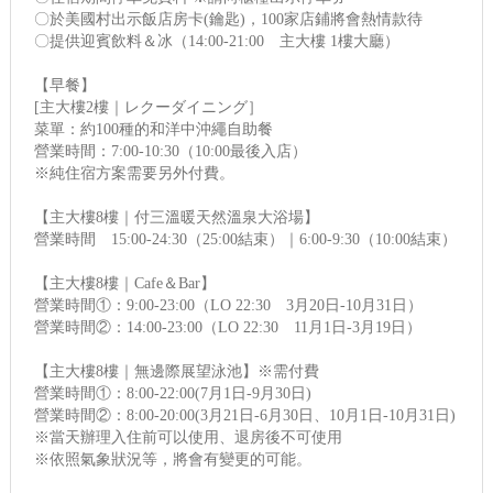
〇於美國村出示飯店房卡(鑰匙)，100家店鋪將會熱情款待
〇提供迎賓飲料＆冰（14:00-21:00 主大樓 1樓大廳）
【早餐】
[主大樓2樓｜レクーダイニング］
菜單：約100種的和洋中沖繩自助餐
營業時間：7:00-10:30（10:00最後入店）
※純住宿方案需要另外付費。
【主大樓8樓｜付三溫暖天然溫泉大浴場】
營業時間 15:00-24:30（25:00結束）｜6:00-9:30（10:00結束）
【主大樓8樓｜Cafe＆Bar】
營業時間①：9:00-23:00（LO 22:30 3月20日-10月31日）
營業時間②：14:00-23:00（LO 22:30 11月1日-3月19日）
【主大樓8樓｜無邊際展望泳池】※需付費
營業時間①：8:00-22:00(7月1日-9月30日)
營業時間②：8:00-20:00(3月21日-6月30日、10月1日-10月31日)
※當天辦理入住前可以使用、退房後不可使用
※依照氣象狀況等，將會有變更的可能。