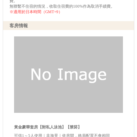
費。
無聯繫不住宿的情況，收取住宿費的100%作為取消手續費。
※適用於日本時間（GMT+9）
客房情報
黃金豪華套房【附私人泳池】【禁菸】
可供1～5人使用｜非海景｜依房間，格局配置不會相同