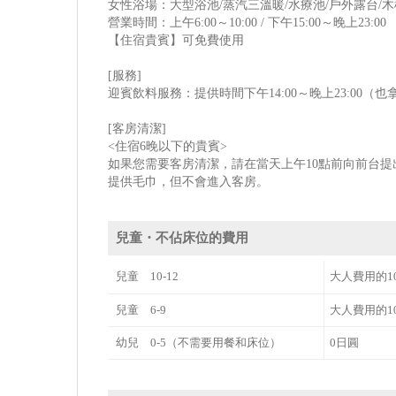
女性浴場：大型浴池/蒸汽三溫暖/水療池/戶外露台/
營業時間：上午6:00～10:00 / 下午15:00～晚上23:00
【住宿貴賓】可免費使用
[服務]
迎賓飲料服務：提供時間下午14:00～晚上23:00（
[客房清潔]
<住宿6晚以下的貴賓>
如果您需要客房清潔，請在當天上午10點前向前台
提供毛巾，但不會進入客房。
兒童・不佔床位的費用
兒童 10-12
大人費用的1
兒童 6-9
大人費用的1
幼兒 0-5（不需要用餐和床位）
0日圓