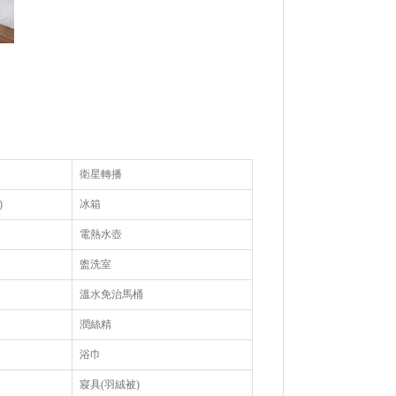
衛星轉播
)
冰箱
電熱水壺
盥洗室
溫水免治馬桶
潤絲精
浴巾
寢具(羽絨被)