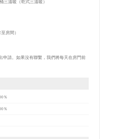
木桶三溫暖（乾式三溫暖）
也拿至房間）
提出申請。如果沒有聯繫，我們將每天在房門前
00％
00％