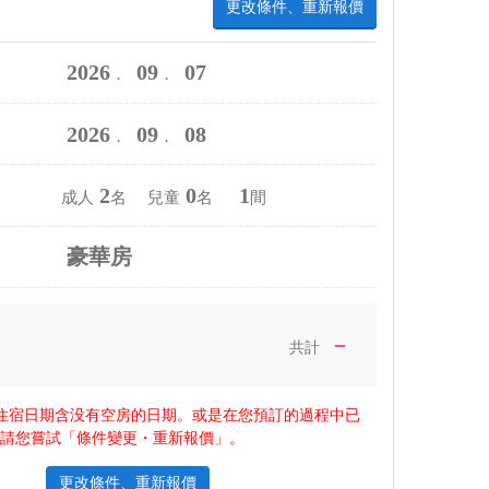
更改條件、重新報價
2026
09
07
．
．
2026
09
08
．
．
2
0
1
成人
名 兒童
名
間
豪華房
－
共計
住宿日期含没有空房的日期。或是在您預訂的過程中已
，請您嘗試「條件變更・重新報價」。
更改條件、重新報價