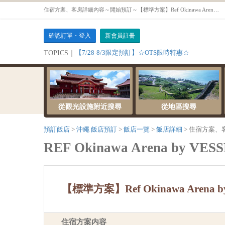
住宿方案、客房詳細內容～開始預訂～【標準方案】Ref Okinawa Arena by VESSEL HOTELS 不含餐訂房方案【豪華房】
確認訂單・登入
新會員註冊
【7/28-8/3限定預訂】☆OTS限時特惠☆
TOPICS｜
從觀光設施附近搜尋
從地區搜尋
預訂飯店
沖繩 飯店預訂
飯店一覽
飯店詳細
住宿方案、
REF Okinawa Arena by VES
【標準方案】Ref Okinawa Arena
住宿方案内容