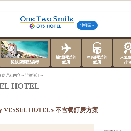
沖繩區
機場附近的
車站附近的
人氣
從飯店類型搜尋
飯店
飯店
排
客房詳細內容～開始預訂～
SEL HOTEL
 by VESSEL HOTELS 不含餐訂房方案