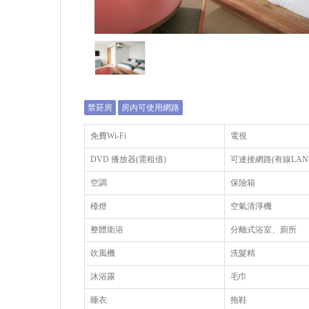
禁菸房
房內可使用網路
免費Wi-Fi
電視
DVD 播放器(需租借)
可連接網路(有線LAN
空調
保險箱
檯燈
空氣清淨機
整體衛浴
分離式浴室、廁所
吹風機
洗髮精
沐浴露
毛巾
睡衣
拖鞋