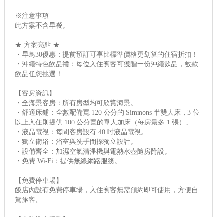
※注意事項
此方案不含早餐。
★ 方案亮點 ★
・早鳥30優惠：提前預訂可享比標準價格更划算的住宿折扣！
・沖繩特色飲品禮：每位入住賓客可獲贈一份沖繩飲品，數款
飲品任您挑選！
【客房資訊】
・全海景客房：所有房型均可欣賞海景。
・舒適床鋪：全數配備寬 120 公分的 Simmons 半雙人床，3 位
以上入住則提供 100 公分寬的單人加床（每房最多 1 張）。
・液晶電視：每間客房設有 40 吋液晶電視。
・獨立衛浴：浴室與洗手間採獨立設計。
・設備齊全：加濕空氣清淨機與電熱水壺隨房附設。
・免費 Wi-Fi：提供無線網路服務。
【免費停車場】
飯店內設有免費停車場，入住賓客無需預約即可使用，方便自
駕旅客。