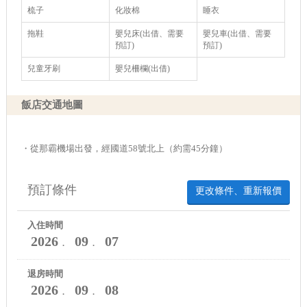
梳子
化妝棉
睡衣
拖鞋
嬰兒床(出借、需要
嬰兒車(出借、需要
預訂)
預訂)
兒童牙刷
嬰兒柵欄(出借)
飯店交通地圖
・從那霸機場出發，經國道58號北上（約需45分鐘）
預訂條件
更改條件、重新報價
入住時間
2026
09
07
．
．
退房時間
2026
09
08
．
．