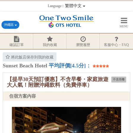
：繁體中文
Language
沖繩區
MENU
確認訂單
我的收藏
瀏覽履歷
客服中心・FAQ
將此飯店保存到我的收藏
Sunset Beach Hotel
平均評價[4.5分]：
【提早30天預訂優惠】不含早餐・家庭旅遊
不含用餐
大人氣！附贈沖繩飲料（免費停車）
住宿方案内容