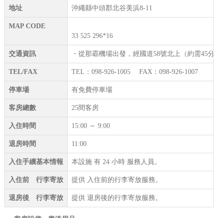
地址
沖繩縣中頭郡北谷美浜8-11
MAP CODE
33 525 296*16
交通資訊
・從那霸機場出發，經國道58號北上（約需45分
TEL/FAX
TEL：098-926-1005 FAX：098-926-1007
停車場
有免費停車場
客房總數
25間客房
入住時間
15:00 ～ 9:00
退房時間
11:00
入住手續基本情報
本設施 有 24 小時 服務人員。
入住前 行李寄放
提供 入住前的行李寄放服務。
退房後 行李寄放
提供 退房後的行李寄放服務。