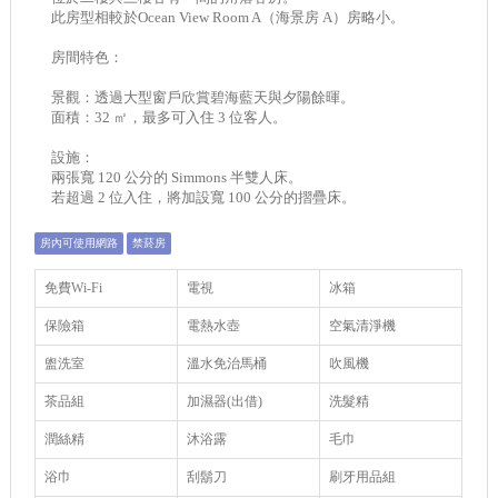
此房型相較於Ocean View Room A（海景房 A）房略小。
房間特色：
景觀：透過大型窗戶欣賞碧海藍天與夕陽餘暉。
面積：32 ㎡，最多可入住 3 位客人。
設施：
兩張寬 120 公分的 Simmons 半雙人床。
若超過 2 位入住，將加設寬 100 公分的摺疊床。
房內可使用網路
禁菸房
免費Wi-Fi
電視
冰箱
保險箱
電熱水壺
空氣清淨機
盥洗室
溫水免治馬桶
吹風機
茶品組
加濕器(出借)
洗髮精
潤絲精
沐浴露
毛巾
浴巾
刮鬍刀
刷牙用品組