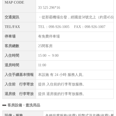
MAP CODE
33 525 296*16
交通資訊
・從那霸機場出發，經國道58號北上（約需45分
TEL/FAX
TEL：098-926-1005 FAX：098-926-1007
停車場
有免費停車場
客房總數
25間客房
入住時間
15:00 ～ 9:00
退房時間
11:00
入住手續基本情報
本設施 有 24 小時 服務人員。
入住前 行李寄放
提供 入住前的行李寄放服務。
退房後 行李寄放
提供 退房後的行李寄放服務。
客房設備・盥洗用品
設備・服務
各種按摩服務(收費) 投幣式洗衣機(收費) 餐