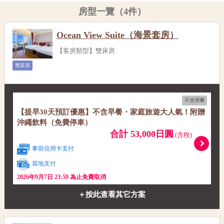
房型一覽（4件）
Ocean View Suite（海景套房）
【客房類型】雙床房
禁菸房
不含用餐
【提早30天預訂優惠】不含早餐・家庭旅遊大人氣！附贈
沖繩飲料（免費停車）
合計 53,000日圓
(含稅)
事前信用卡支付
當地支付
2026年9月7日 23:59 為止免費取消
＋按此查看其它方案