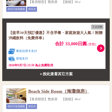
【客房類型】雙床房 【面積】36㎡
房內可使用網路
禁菸房
不含用餐
【提早30天預訂優惠】不含早餐・家庭旅遊大人氣！附贈
沖繩飲料（免費停車）
合計 33,000日圓
(含稅)
事前信用卡支付
當地支付
2026年9月7日 23:59 為止免費取消
＋按此查看其它方案
Beach Side Room（海灘側房）
【客房類型】雙床房 【面積】40㎡
房內可使用網路
禁菸房