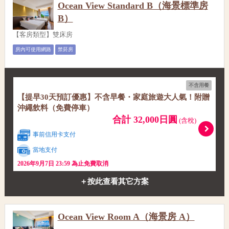
Ocean View Standard B（海景標準房
B）
【客房類型】雙床房
房內可使用網路
禁菸房
不含用餐
【提早30天預訂優惠】不含早餐・家庭旅遊大人氣！附贈
沖繩飲料（免費停車）
合計 32,000日圓
(含稅)
事前信用卡支付
當地支付
2026年9月7日 23:59 為止免費取消
＋按此查看其它方案
Ocean View Room A（海景房 A）