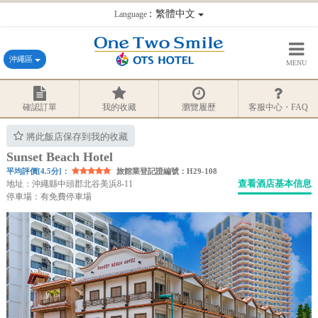
：繁體中文
Language
沖繩區
MENU
確認訂單
我的收藏
瀏覽履歷
客服中心・FAQ
將此飯店保存到我的收藏
Sunset Beach Hotel
平均評價[4.5分]：
旅館業登記證編號：H29-108
查看酒店基本信息
地址：沖繩縣中頭郡北谷美浜8-11
停車場：有免費停車場