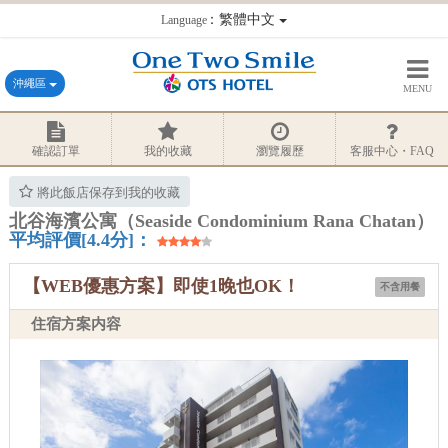
：繁體中文
Language
沖繩區
MENU
確認訂單
我的收藏
瀏覽履歷
客服中心・FAQ
將此飯店保存到我的收藏
北谷海濱公寓（Seaside Condominium Rana Chatan）
平均評價[4.4分]：
【WEB優惠方案】即使1晚也OK！
不含用餐
住宿方案内容