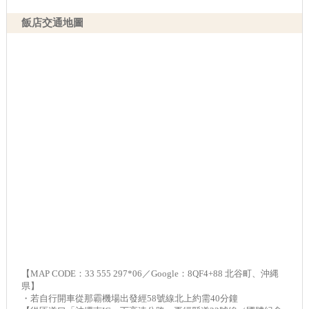
飯店交通地圖
【MAP CODE：33 555 297*06／Google：8QF4+88 北谷町、沖縄
県】
・若自行開車從那霸機場出發經58號線北上約需40分鐘