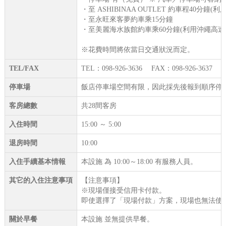
・至 ASHIBINAA OUTLET 約車程40分鐘(
・至永旺來客夢約車乘15分鐘
・至美麗海水族館約車乘60分鐘(利用沖繩高速
※花費時間將依當日交通狀況而定。
TEL/FAX
TEL：098-926-3636 FAX：098-926-3637
停車場
飯店停車場空間有限，因此採先後報到順序停
客房總數
共28間客房
入住時間
15:00 ～ 5:00
退房時間
10:00
入住手續基本情報
本設施 為 10:00～18:00 有服務人員。
其它的入住注意事項
【注意事項】
※現場僅接受信用卡付款。
即使選擇了「現場付款」方案，現場也無法使
關於早餐
本設施 並無提供早餐。