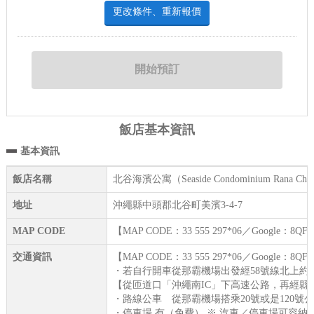
更改條件、重新報價
飯店基本資訊
基本資訊
飯店名稱
北谷海濱公寓（Seaside Condominium Rana Cha
地址
沖繩縣中頭郡北谷町美濱3-4-7
MAP CODE
【MAP CODE：33 555 297*06／Google：
交通資訊
【MAP CODE：33 555 297*06／Google：
・若自行開車從那霸機場出發經58號線北上約需
【從匝道口「沖繩南IC」下高速公路，再經縣
・路線公車 從那霸機場搭乘20號或是120號
・停車場 有（免費） ※ 汽車／停車場可容