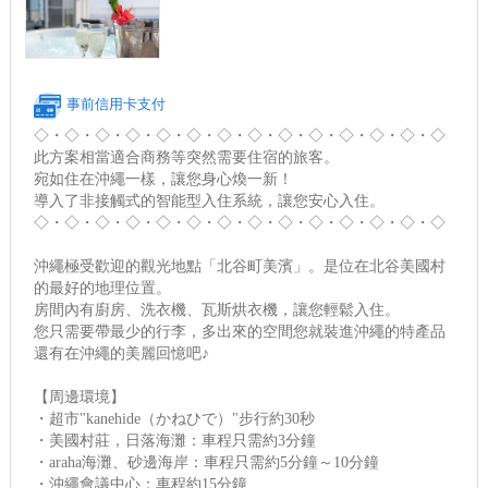
事前信用卡支付
◇・◇・◇・◇・◇・◇・◇・◇・◇・◇・◇・◇・◇・◇
此方案相當適合商務等突然需要住宿的旅客。
宛如住在沖繩一樣，讓您身心煥一新！
導入了非接觸式的智能型入住系統，讓您安心入住。
◇・◇・◇・◇・◇・◇・◇・◇・◇・◇・◇・◇・◇・◇
沖繩極受歡迎的觀光地點「北谷町美濱」。是位在北谷美國村
的最好的地理位置。
房間內有廚房、洗衣機、瓦斯烘衣機，讓您輕鬆入住。
您只需要帶最少的行李，多出來的空間您就裝進沖繩的特產品
還有在沖繩的美麗回憶吧♪
【周邊環境】
・超市"kanehide（かねひで）"步行約30秒
・美國村莊，日落海灘：車程只需約3分鐘
・araha海灘、砂邊海岸：車程只需約5分鐘～10分鐘
・沖繩會議中心：車程約15分鐘