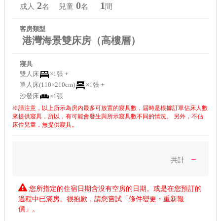
2
0
1
成人
名 兒童
名
間
客房類型
港灣海景雙床房（高樓層）
寢具
雙人床
×1張 +
單人床(110×210cm)
×1張 +
沙發床
×1張
※請注意，以上所示為房內最多可放置的寢具數，屆時是根據訂單佔床人數
來提供寢具，所以，有可能會發生與所示寢具數不同的情況。 另外，不佔
床位兒童，無提供寢具。
－
共計
您所指定的住宿日期含没有空房的日期。或是在您預訂的
過程中已滿房。很抱歉，請您嘗試「條件變更・重新報
價」。