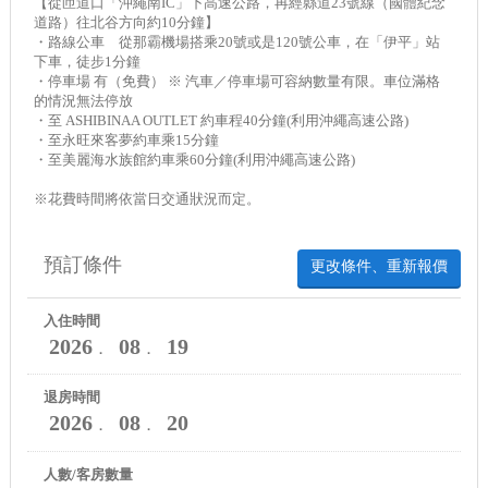
【從匝道口「沖繩南IC」下高速公路，再經縣道23號線（國體紀念
道路）往北谷方向約10分鐘】
・路線公車 從那霸機場搭乘20號或是120號公車，在「伊平」站
下車，徒步1分鐘
・停車場 有（免費） ※ 汽車／停車場可容納數量有限。車位滿格
的情況無法停放
・至 ASHIBINAA OUTLET 約車程40分鐘(利用沖繩高速公路)
・至永旺來客夢約車乘15分鐘
・至美麗海水族館約車乘60分鐘(利用沖繩高速公路)
※花費時間將依當日交通狀況而定。
預訂條件
更改條件、重新報價
入住時間
2026
08
19
．
．
退房時間
2026
08
20
．
．
人數/客房數量