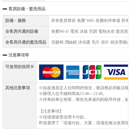
客房設備・盥洗用品
設備・服務
所有客房禁菸 免費 WiFi 免費的停車場 
全客房共通的設備
免費Wi-Fi 電視 冰箱 空調 電熱水壺 盥洗
全客房共通的盥洗用品
洗髮精 潤絲精 沐浴露 毛巾 浴巾 胡須雪撬(
注意事項等
可使用的信用卡
其他注意事項
※如超過原定入住時間的情況，敬請務必與飯店聯
※辦理入住手續時間為15:00～21:00。
※停車的車位有限，將依先來後到的順序停放，如
【注意事項】
※現場僅接受信用卡付款。
即使選擇了「現場付款」方案，現場也無法使用現