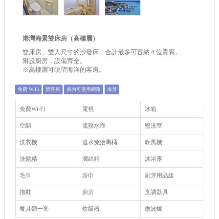
港灣海景雙床房（高樓層）
雙床房、雙人尺寸的沙發床，合計最多可容納４位貴賓。
附設廚房，設備齊全。
※高樓層可眺望海洋的客房。
免費 WiFi
禁菸房
房內可使用網路
海景
免費Wi-Fi
電視
冰箱
空調
電熱水壺
盥洗室
洗衣機
溫水免治馬桶
吹風機
洗髮精
潤絲精
沐浴露
毛巾
浴巾
刷牙用品組
拖鞋
廚房
烹調器具
餐具類一套
炊飯器
微波爐