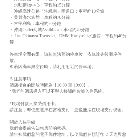
・永旺購物中心：車程約15分鐘
・沖繩高速公路「沖繩南」匝道口：車程約10分鐘
・美麗海水族館：車程約70分鐘
・古宇利島：車程約70分鐘
・沖繩Outlet商城Ashibinaa：車程約40分鐘
・ Iias Okinawa Toyosaki、DMM Kariyushi水族館：車程約40分
鐘
停車場空間有限，請恕無法預約停車位，依低達先後順序停
放。
※若因滿車無空位時，請利用附近的停車場。
※注意事項
酒店櫃台的開放時間為【10:00 至 19:00】。
*我們的酒店導入可以不與人接觸的智能入住系統。
*現場付款只接受信用卡。
請注意，即使您選擇在當地支付，您也無法在現場支付現金。
關於入住手續
我們會提前告知您房間的密碼。
請告知我們您的電子郵件地址，以便我們在預訂後 2 天內與您