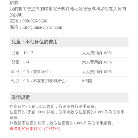
聯繫。
我們將向您提供的聯繫電子郵件地址發送密碼和如何進入房間
的說明。
電話：098-926-3636
郵箱：info@rana-chatan.com
兒童・不佔床位的費用
兒童 10-12
大人費用的100％
兒童 6-9
大人費用的100％
幼兒 0-5（需要床位）
大人費用的100％
幼兒 0-5（不需要用餐和床位）
0日圓
取消規定
住宿日的8天前 23:59為止，取消不收取消手續費。
住宿日的7天前 00:00開始，取消將收取住宿費的100%作為取消手
續費。
無聯繫不住宿的情況，收取住宿費的100%作為取消手續費。
※適用於日本時間（GMT+9）