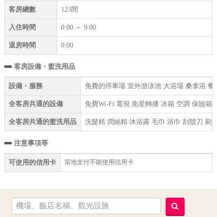
客房總數
123間
入住時間
0:00 ～ 9:00
退房時間
0:00
客房設備・盥洗用品
設備・服務
免費的停車場 室外游泳池 大浴場 桑拿浴 餐
全客房共通的設備
免費Wi-Fi 電視 衛星轉播 冰箱 空調 保險
全客房共通的盥洗用品
洗髮精 潤絲精 沐浴露 毛巾 浴巾 刮鬍刀 刷
注意事項等
當地支付不能使用信用卡
可使用的信用卡