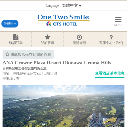
：繁體中文
Language
沖繩區
MENU
確認訂單
我的收藏
瀏覽履歷
客服中心・FAQ
將此飯店保存到我的收藏
ANA Crowne Plaza Resort Okinawa Uruma Hills
目前所登載之住宿設施均為合法。
查看酒店基本信息
地址：沖繩縣宇流麻市石川山城1468
停車場：有