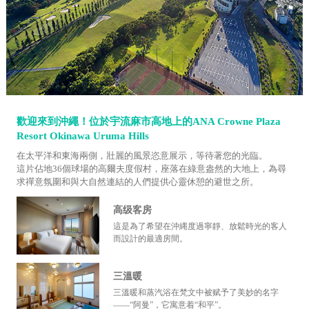
歡迎來到沖繩！位於宇流麻市高地上的ANA Crowne Plaza
Resort Okinawa Uruma Hills
在太平洋和東海兩側，壯麗的風景恣意展示，等待著您的光臨。
這片佔地36個球場的高爾夫度假村，座落在綠意盎然的大地上，為尋
求禪意氛圍和與大自然連結的人們提供心靈休憩的避世之所。
高级客房
這是為了希望在沖縄度過寧靜、放鬆時光的客人
而設計的最適房間。
三溫暖
三溫暖和蒸汽浴在梵文中被赋予了美妙的名字
——“阿曼”，它寓意着“和平”。