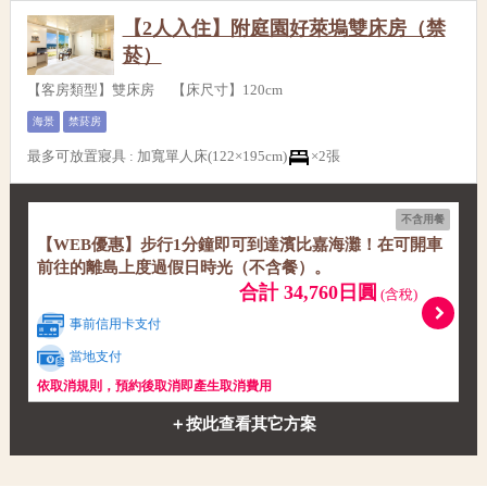
【2人入住】附庭園好萊塢雙床房（禁
菸）
【客房類型】雙床房 【床尺寸】120cm
海景
禁菸房
最多可放置寢具
:
加寬單人床(122×195cm)
×2張
不含用餐
【WEB優惠】步行1分鐘即可到達濱比嘉海灘！在可開車
前往的離島上度過假日時光（不含餐）。
合計 34,760日圓
(含稅)
事前信用卡支付
當地支付
依取消規則，預約後取消即產生取消費用
＋按此查看其它方案