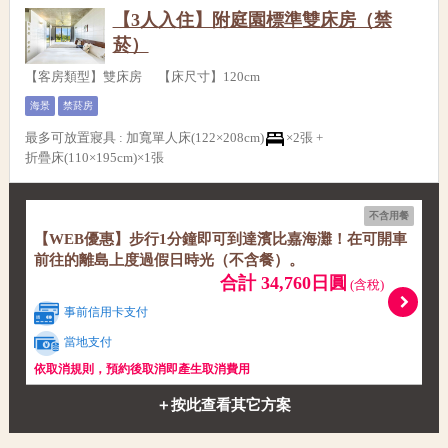
【3人入住】附庭園標準雙床房（禁
菸）
【客房類型】雙床房 【床尺寸】120cm
海景
禁菸房
最多可放置寢具
:
加寬單人床(122×208cm)
×2張 +
折疊床(110×195cm)×1張
不含用餐
【WEB優惠】步行1分鐘即可到達濱比嘉海灘！在可開車
前往的離島上度過假日時光（不含餐）。
合計 34,760日圓
(含稅)
事前信用卡支付
當地支付
依取消規則，預約後取消即產生取消費用
＋按此查看其它方案