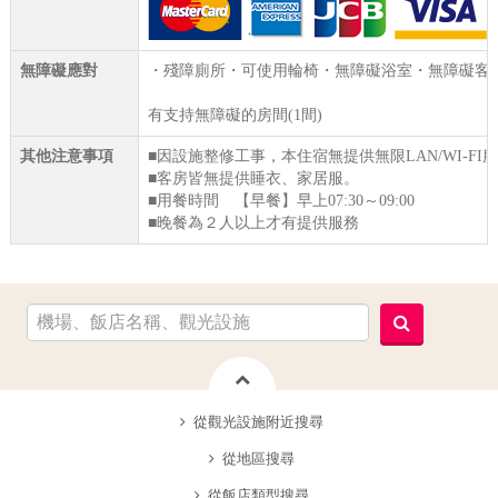
無障礙應對
・殘障廁所・可使用輪椅・無障礙浴室・無障礙客
有支持無障礙的房間(1間)
其他注意事項
■因設施整修工事，本住宿無提供無限LAN/WI-FI
■客房皆無提供睡衣、家居服。
■用餐時間 【早餐】早上07:30～09:00
■晚餐為２人以上才有提供服務
從觀光設施附近搜尋
從地區搜尋
從飯店類型搜尋