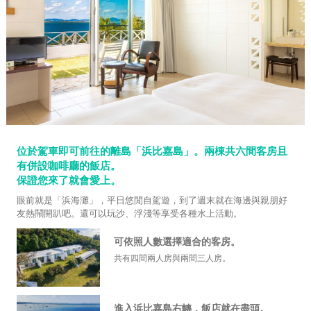
位於駕車即可前往的離島「浜比嘉島」。兩棟共六間客房且
有併設咖啡廳的飯店。
保證您來了就會愛上。
眼前就是「浜海灘」，平日悠閒自駕遊，到了週末就在海邊與親朋好
友熱鬧開趴吧。還可以玩沙、浮淺等享受各種水上活動。
可依照人數選擇適合的客房。
共有四間兩人房與兩間三人房。
進入浜比嘉島右轉，飯店就在盡頭。