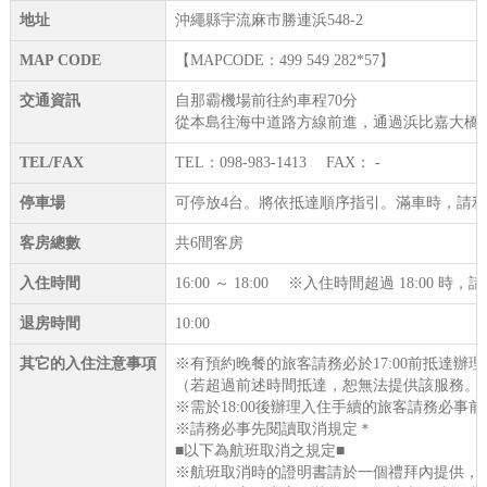
地址
沖繩縣宇流麻市勝連浜548-2
MAP CODE
【MAPCODE：499 549 282*57】
交通資訊
自那霸機場前往約車程70分
從本島往海中道路方線前進，通過浜比嘉大橋後
TEL/FAX
TEL：098-983-1413 FAX： -
停車場
可停放4台。將依抵達順序指引。滿車時，請
客房總數
共6間客房
入住時間
16:00 ～ 18:00 ※入住時間超過 18:00 
退房時間
10:00
其它的入住注意事項
※有預約晚餐的旅客請務必於17:00前抵達辦
（若超過前述時間抵達，恕無法提供該服務。
※需於18:00後辦理入住手續的旅客請務必事
※請務必事先閱讀取消規定＊
■以下為航班取消之規定■
※航班取消時的證明書請於一個禮拜內提供，