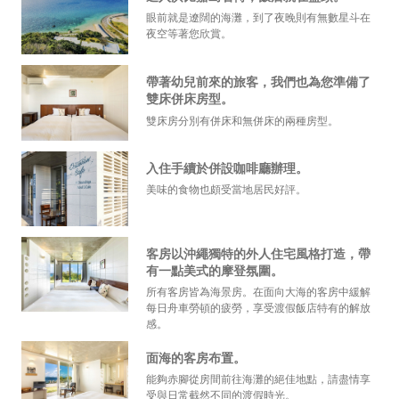
眼前就是遼闊的海灘，到了夜晚則有無數星斗在
夜空等著您欣賞。
帶著幼兒前來的旅客，我們也為您準備了
雙床併床房型。
雙床房分別有併床和無併床的兩種房型。
入住手續於併設咖啡廳辦理。
美味的食物也頗受當地居民好評。
客房以沖繩獨特的外人住宅風格打造，帶
有一點美式的摩登氛圍。
所有客房皆為海景房。在面向大海的客房中緩解
每日舟車勞頓的疲勞，享受渡假飯店特有的解放
感。
面海的客房布置。
能夠赤腳從房間前往海灘的絕佳地點，請盡情享
受與日常截然不同的渡假時光。