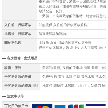
※連續住宿的貴賓，若第一天因航班取消無法
第二天的住宿，如沒有航班停飛的證明，將會
敬請配合、見諒。
※受傷、生病等緊急的取消時，將會確認您
入住前 行李寄放
並無提供 入住前的行李寄放服務。
退房後 行李寄放
請直接與設施諮詢。
關於不佔床
本設施 為 0～5歲的孩童不佔床免費。
但是不佔床孩童人數 為 1位 大人可攜帶 1位 
客房設備・盥洗用品
設備・服務
美容院(收費) 免費的停車場 海灘 餐廳・食堂
全客房共通的設備
免費Wi-Fi 電視 冰箱 空調 電熱水壺 溫水
全客房共通的盥洗用品
洗髮精 潤絲精 沐浴露 毛巾 浴巾 刮鬍刀 刷
注意事項等
可使用的信用卡