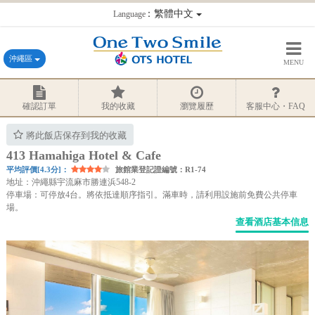
：繁體中文
Language
沖繩區
MENU
確認訂單
我的收藏
瀏覽履歷
客服中心・FAQ
將此飯店保存到我的收藏
413 Hamahiga Hotel & Cafe
平均評價[4.3分]：
旅館業登記證編號：R1-74
地址：沖繩縣宇流麻市勝連浜548-2
停車場：可停放4台。將依抵達順序指引。滿車時，請利用設施前免費公共停車
場。
查看酒店基本信息