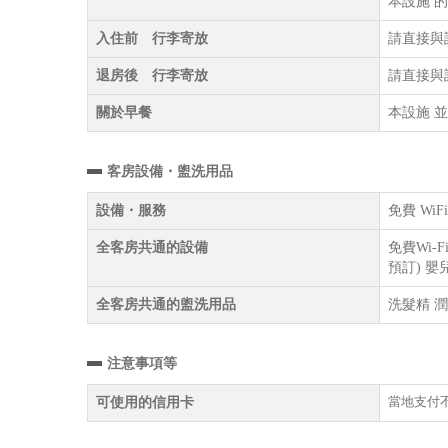
本設施 
入住前 行李寄放
請直接與
退房後 行李寄放
請直接與
關於早餐
本設施 
客房設備・盥洗用品
設備・服務
免費 W
全客房共通的設備
免費Wi-
預訂) 嬰
全客房共通的盥洗用品
洗髮精 潤
注意事項等
當地支付
可使用的信用卡