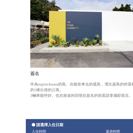
簽名
作為supirichuaru的島、在能坐車去的孤島，濱比嘉島的村落
的1棟出借的公寓。
3輛車能停好。也在旅途的回憶在簽名的前面請拿攝影留念。
請選擇入住日期
入住時間
退房時間