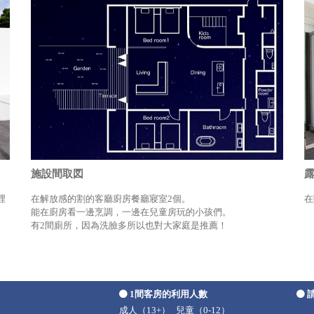
施設間取図
裡
在解放感的割的客廳廚房餐廳寢室2個。
在
能在廚房看一邊烹調，一邊在兒童房玩的小孩們。
有2間廁所，因為洗臉多所以也對大家庭是推薦！
1間客房的利用人數
成人（13+）
兒童（0-12）