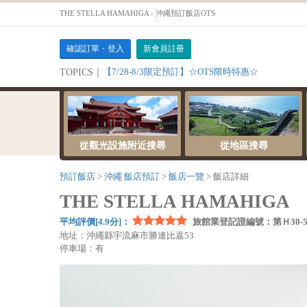
THE STELLA HAMAHIGA - 沖繩預訂飯店OTS
確認訂單・登入
新會員註冊
【7/28-8/3限定預訂】☆OTS限時特惠☆
TOPICS｜
從觀光設施附近搜尋
從地區搜尋
預訂飯店
沖繩 飯店預訂
飯店一覽
飯店詳細
THE STELLA HAMAHIGA
平均評價[4.9分]：
旅館業登記證編號：第Ｈ30-5
地址：沖繩縣宇流麻市勝連比嘉53
停車場：有