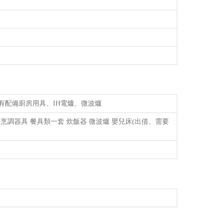
間均有配備廚房用具、IH電爐、微波爐
廚房 烹調器具 餐具類一套 炊飯器 微波爐 嬰兒床(出借、需要