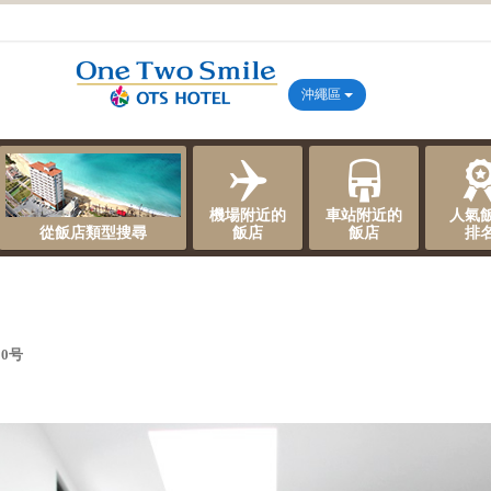
沖繩區
機場附近的
車站附近的
人氣
從飯店類型搜尋
飯店
飯店
排
0号