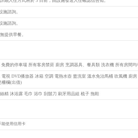
的詳細入住方式將於 3 日前，由設施發送入住確認信告知。
設施諮詢。
設施諮詢。
並無提供早餐。
iFi 免費的停車場 所有客房禁菸 廚房 烹調器具、餐具類 洗衣機 所有房
Fi 電視 DVD播放器 冰箱 空調 電熱水壺 盥洗室 溫水免治馬桶 吹風機 
兒柵欄(出借)
絲精 沐浴露 毛巾 浴巾 刮鬍刀 刷牙用品組 梳子 拖鞋
不能使用信用卡