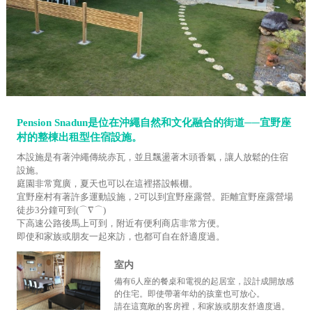
Pension Snadun是位在沖繩自然和文化融合的街道──宜野座
村的整棟出租型住宿設施。
本設施是有著沖繩傳統赤瓦，並且飄盪著木頭香氣，讓人放鬆的住宿
設施。
庭園非常寬廣，夏天也可以在這裡搭設帳棚。
宜野座村有著許多運動設施，2可以到宜野座露營。距離宜野座露營場
徒步3分鐘可到(⌒∇⌒)
下高速公路後馬上可到，附近有便利商店非常方便。
即使和家族或朋友一起來訪，也都可自在舒適度過。
室内
備有6人座的餐桌和電視的起居室，設計成開放感
的住宅。即使帶著年幼的孩童也可放心。
請在這寬敞的客房裡，和家族或朋友舒適度過。