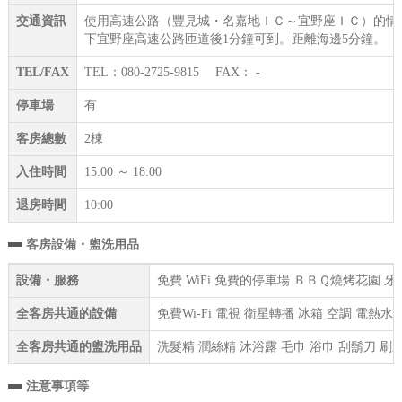
交通資訊
使用高速公路（豐見城・名嘉地ＩＣ～宜野座ＩＣ）的情況
下宜野座高速公路匝道後1分鐘可到。距離海邊5分鐘。
TEL/FAX
TEL：080-2725-9815 FAX： -
停車場
有
客房總數
2棟
入住時間
15:00 ～ 18:00
退房時間
10:00
客房設備・盥洗用品
設備・服務
免費 WiFi 免費的停車場 ＢＢＱ燒烤花園
全客房共通的設備
免費Wi-Fi 電視 衛星轉播 冰箱 空調 電熱
全客房共通的盥洗用品
洗髮精 潤絲精 沐浴露 毛巾 浴巾 刮鬍刀 刷
注意事項等