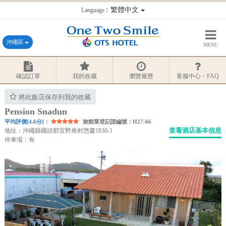
：繁體中文
Language
沖繩區
MENU
確認訂單
我的收藏
瀏覽履歷
客服中心・FAQ
將此飯店保存到我的收藏
Pension Snadun
平均評價[4.6分]：
旅館業登記證編號：H27-66
查看酒店基本信息
地址：沖繩縣國頭郡宜野座村惣慶1830-1
停車場：有