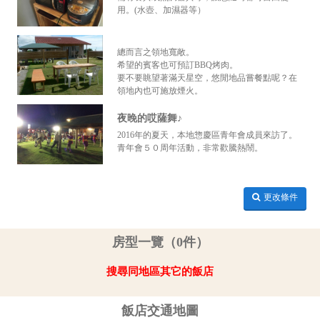
用。(水壺、加濕器等）
總而言之領地寬敞。
希望的賓客也可預訂BBQ烤肉。
要不要眺望著滿天星空，悠閒地品嘗餐點呢？在
領地內也可施放煙火。
夜晚的哎薩舞♪
2016年的夏天，本地惣慶區青年會成員來訪了。
青年會５０周年活動，非常歡騰熱鬧。
更改條件
房型一覽（0件）
搜尋同地區其它的飯店
飯店交通地圖