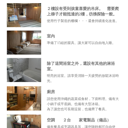
２樓設有受到孩童喜愛的吊床。 需要爬
上梯子才能抵達的2樓，彷彿探險一般。
使用竹子製造的柵欄・・・還會持續進化改進。
室內
準備了15組的寢具。讓大家可以自由地入睡。
除了這間浴室之外，還設有其他的淋浴
室。
明亮的浴室。請享受消除一天疲勞的放鬆沐浴時
光。
廚房
請您使用沖繩的蔬菜或食材，下廚料理。備有大
小鍋子或平底鍋。也備有大型冰箱。
為了讓您也可長期逗留，也備齊了餐具。
空調 ２台 家電製品（備品）
備有餐具或烹調器具等，讓您隨時都可自由使