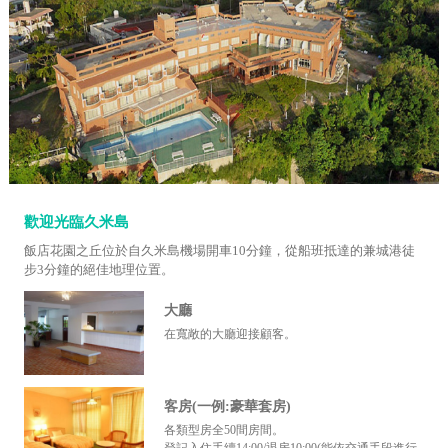
歡迎光臨久米島
飯店花園之丘位於自久米島機場開車10分鐘，從船班抵達的兼城港徒
步3分鐘的絕佳地理位置。
大廳
在寬敞的大廳迎接顧客。
客房(一例:豪華套房)
各類型房全50間房間。