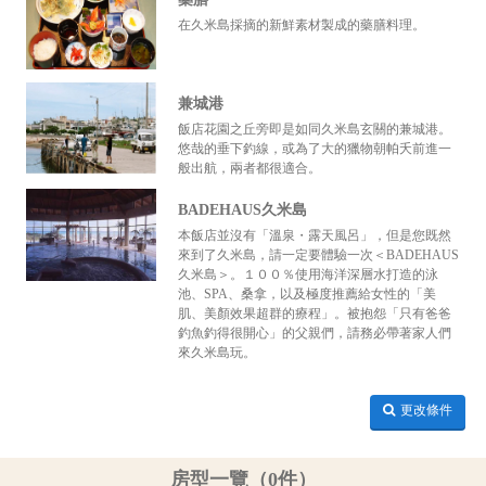
在久米島採摘的新鮮素材製成的藥膳料理。
兼城港
飯店花園之丘旁即是如同久米島玄關的兼城港。
悠哉的垂下釣線，或為了大的獵物朝帕夭前進一
般出航，兩者都很適合。
BADEHAUS久米島
本飯店並沒有「溫泉・露天風呂」，但是您既然
來到了久米島，請一定要體驗一次＜BADEHAUS
久米島＞。１００％使用海洋深層水打造的泳
池、SPA、桑拿，以及極度推薦給女性的「美
肌、美顏效果超群的療程」。被抱怨「只有爸爸
釣魚釣得很開心」的父親們，請務必帶著家人們
來久米島玩。
更改條件
房型一覽（0件）