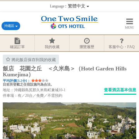
：繁體中文
Language
沖繩區
MENU
確認訂單
我的收藏
瀏覽履歷
客服中心・FAQ
將此飯店保存到我的收藏
飯店 花園之丘 ＜久米島＞（Hotel Garden Hills
Kumejima）
平均評價[3.2分]：
目前所登載之住宿設施均為合法。
查看酒店基本信息
地址：沖繩縣島尻郡久米島町兼城10-1
停車場：有／20台／免費／不需預約