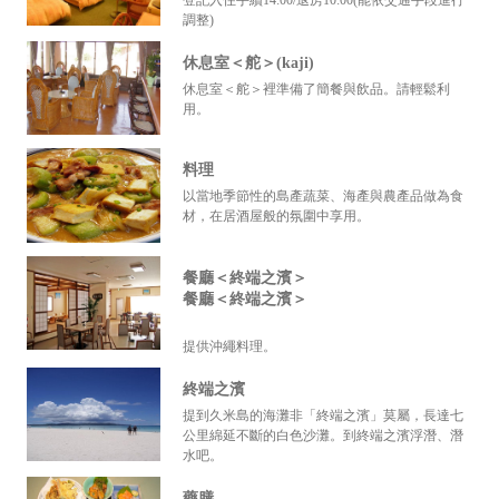
登記入住手續14:00/退房10:00(能依交通手段進行
調整)
休息室＜舵＞(kaji)
休息室＜舵＞裡準備了簡餐與飲品。請輕鬆利
用。
料理
以當地季節性的島產蔬菜、海產與農產品做為食
材，在居酒屋般的氛圍中享用。
餐廳＜終端之濱＞
餐廳＜終端之濱＞
提供沖繩料理。
終端之濱
提到久米島的海灘非「終端之濱」莫屬，長達七
公里綿延不斷的白色沙灘。到終端之濱浮潛、潛
水吧。
藥膳