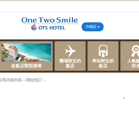
沖繩區
機場附近的
車站附近的
人氣
從飯店類型搜尋
飯店
飯店
排
客房詳細內容～開始預訂～