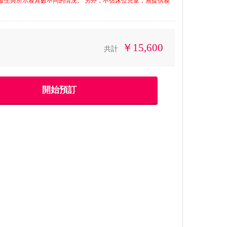
發生與所示寢具數不同的情況。 另外，不佔床位兒童，無提供寢
￥15,600
共計