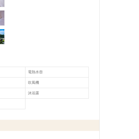
電熱水壺
吹風機
沐浴露