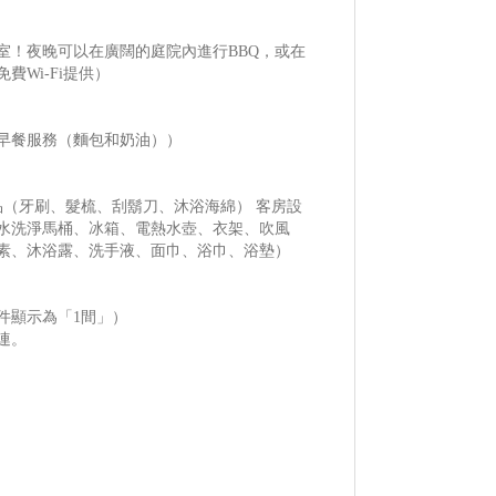
室！夜晚可以在廣闊的庭院內進行BBQ，或在
Wi-Fi提供）
早餐服務（麵包和奶油））
品（牙刷、髮梳、刮鬍刀、沐浴海綿） 客房設
水洗淨馬桶、冰箱、電熱水壺、衣架、吹風
素、沐浴露、洗手液、面巾、浴巾、浴墊）
件顯示為「1間」）
連。