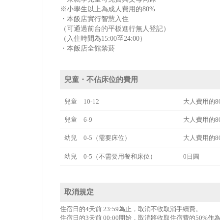
※小學生以上為成人費用的80%
・本飯店實行智慧入住
（可通過前台的平板進行無人登記）
（入住時間為15:00至24:00）
・本飯店全館禁菸
兒童・不佔床位的費用
兒童 10-12
大人費用的8
兒童 6-9
大人費用的8
幼兒 0-5（需要床位）
大人費用的8
幼兒 0-5（不需要用餐和床位）
0日圓
取消規定
住宿日的4天前 23:59為止，取消不收取消手續費。
住宿日的3天前 00:00開始，取消將收取住宿費的50%