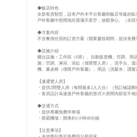
◆飯店特色
全新客房類型，設有戶外木平台客廳和飯店等級的臥
戶外客廳中悠閒地欣賞滿天星空，放鬆身心。（全區免費
◆方案內容
不含餐僅住宿的訂房方案（開業慶祝期間，提供免費
◆設施介紹
櫃台設施：工作區（6席）、自動販賣機、空調、用
施：空調、淋浴、浴缸（僅限雙人房）、洗手台、溫
機、書桌椅（僅限戶外客廳）、用品（洗髮水、護髮
【連通雙人房】
・提供2間雙人房（每間最多2人入住）（預訂確認郵
・客房設計為連接戶外客廳的形式※房間內部並不相
◆交通方式
・提供專屬免費停車場
・那霸機場：開車約1小時40分鐘
【注意事項】
・未就學兒童可免費與父母同床