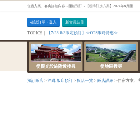
住宿方案、客房詳細內容～開始預訂～【標準訂房方案】2024年8月開業！另一種沖繩！奇蹟之森山原 冒險旅遊基地飯店（不含餐）【雙人房】
確認訂單・登入
新會員註冊
【7/28-8/3限定預訂】☆OTS限時特惠☆
TOPICS｜
從觀光設施附近搜尋
從地區搜尋
預訂飯店
沖繩 飯店預訂
飯店一覽
飯店詳細
住宿方案、