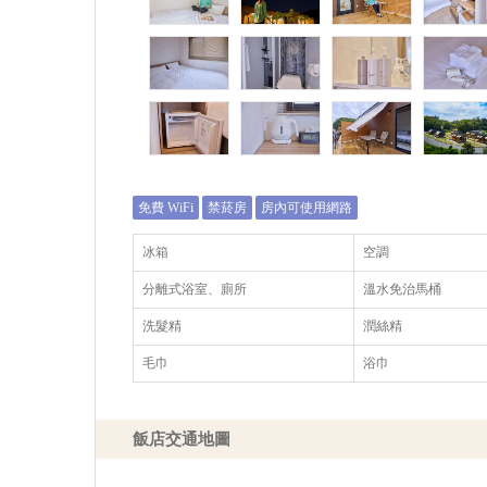
免費 WiFi
禁菸房
房內可使用網路
冰箱
空調
分離式浴室、廁所
溫水免治馬桶
洗髮精
潤絲精
毛巾
浴巾
飯店交通地圖