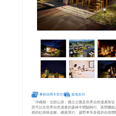
事前信用卡支付
當地支付
「沖繩縣・北部山原」國立公園及世界自然遺產附近
您可以在世界自然遺產的森林中體驗騎行、夜間獵鯰
模的紅樹林皮艇、繩索滑行、越野車等多樣的自然體