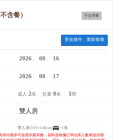
（不含餐）
不含用餐
更改條件、重新報價
2026
08
16
．
．
2026
08
17
．
．
2
0
1
成人
名 兒童
名
間
雙人房
雙人床(195×140cm)
×1張
為房內最多可放置的寢具數，屆時是根據訂單佔床人數來提供寢