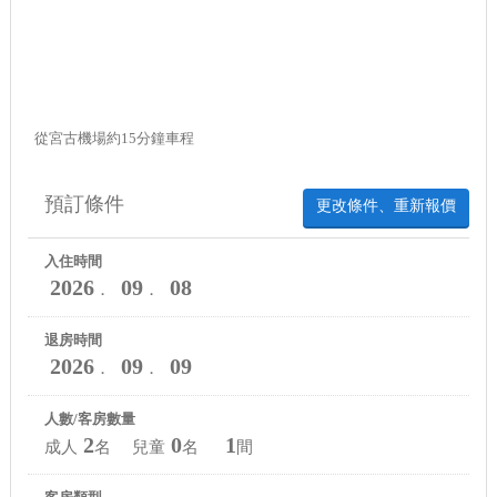
從宮古機場約15分鐘車程
預訂條件
更改條件、重新報價
入住時間
2026
09
08
．
．
退房時間
2026
09
09
．
．
人數/客房數量
2
0
1
成人
名 兒童
名
間