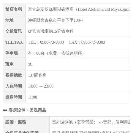
飯店名稱
宮古島翡翠綠珊瑚礁酒店（Hotel Atollemerald Miyakojima
地址
沖繩縣宮古島市平良下里108-7
交通資訊
從宮古機場約15分鐘車程
TEL/FAX
TEL：0980-73-9800 FAX：0980-73-0303
停車場
有：80台（免費、依抵達順序）
班車
無
客房總數
137間客房
入住時間
14:00 ～ 23:00
退房時間
11:00
客房設備・盥洗用品
設備・服務
室外游泳池（夏季營業） 小賣部、便利商店 