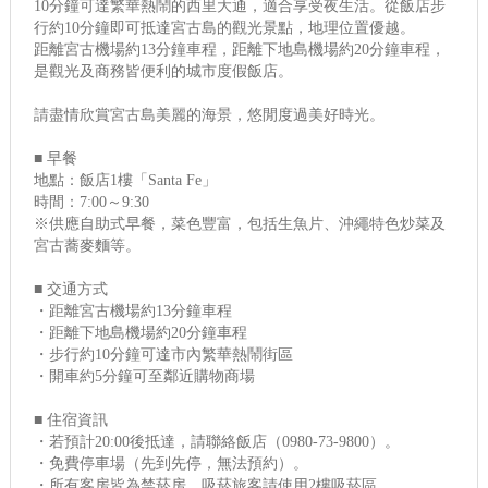
10分鐘可達繁華熱鬧的西里大通，適合享受夜生活。從飯店步
行約10分鐘即可抵達宮古島的觀光景點，地理位置優越。
距離宮古機場約13分鐘車程，距離下地島機場約20分鐘車程，
是觀光及商務皆便利的城市度假飯店。
請盡情欣賞宮古島美麗的海景，悠閒度過美好時光。
■ 早餐
地點：飯店1樓「Santa Fe」
時間：7:00～9:30
※供應自助式早餐，菜色豐富，包括生魚片、沖繩特色炒菜及
宮古蕎麥麵等。
■ 交通方式
・距離宮古機場約13分鐘車程
・距離下地島機場約20分鐘車程
・步行約10分鐘可達市內繁華熱鬧街區
・開車約5分鐘可至鄰近購物商場
■ 住宿資訊
・若預計20:00後抵達，請聯絡飯店（0980-73-9800）。
・免費停車場（先到先停，無法預約）。
・所有客房皆為禁菸房。吸菸旅客請使用2樓吸菸區。