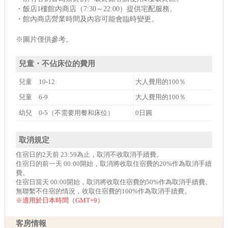
・飯店1樓館內商店（7:30～22:00）提供宅配服務。
・館內商店營業時間及內容可能會臨時變更。
※圖片僅供參考。
兒童・不佔床位的費用
兒童 10-12
大人費用的100％
兒童 6-9
大人費用的100％
幼兒 0-5（不需要用餐和床位）
0日圓
取消規定
住宿日的2天前 23:59為止，取消不收取消手續費。
住宿日的前一天 00:00開始，取消將收取住宿費的20%作為取消手續
費。
住宿日當天 00:00開始，取消將收取住宿費的50%作為取消手續費。
無聯繫不住宿的情況，收取住宿費的100%作為取消手續費。
※適用於日本時間（GMT+9）
客房情報