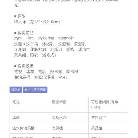
光。
■ 床型
特大床（寬180×長210cm）
■ 客房備品
浴巾、毛巾、浴室地墊、室內拖鞋
洗顏＆洗手皂、沐浴乳、洗髮精、潤髮乳
牙刷組、化妝棉組、刮鬍刀、髮梳、沐浴巾
茶具組、睡衣（浴袍式）
■ 客房設備
電視、冰箱、電話、熱水壺、吹風機
免治馬桶、空氣清淨機、Wi-Fi
禁菸房
房內可使用網路
電視
衛星轉播
可連接網路(有線
LAN)
冰箱
電熱水壺
整體衛浴
溫水免治馬桶
吹風機
茶品組