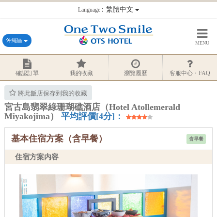
：繁體中文
Language
沖繩區
MENU
確認訂單
我的收藏
瀏覽履歷
客服中心・FAQ
將此飯店保存到我的收藏
宮古島翡翠綠珊瑚礁酒店（Hotel Atollemerald
Miyakojima）
平均評價[4分]：
基本住宿方案（含早餐）
含早餐
住宿方案内容