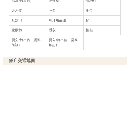
加濕器(出借)
洗髮精
潤絲精
沐浴露
毛巾
浴巾
刮鬍刀
刷牙用品組
梳子
化妝棉
睡衣
拖鞋
嬰兒床(出借、需要
嬰兒車(出借、需要
預訂)
預訂)
飯店交通地圖