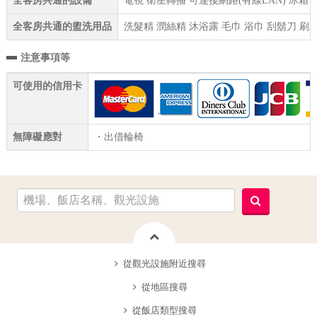
全客房共通的設備
電視 衛星轉播 可連接網路(有線LAN) 冰箱
全客房共通的盥洗用品
洗髮精 潤絲精 沐浴露 毛巾 浴巾 刮鬍刀 刷
注意事項等
可使用的信用卡
無障礙應對
・出借輪椅
從觀光設施附近搜尋
從地區搜尋
從飯店類型搜尋