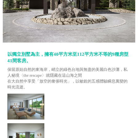
以獨立別墅為主，擁有40平方米至112平方米不等的9種房型
41間客房。
保留原始自然的東海岸，峭立的綠色台地與無盡的美麗白色沙灘，私
人秘境〈the rescape〉就隱藏在這山海之間
在大自然中享受「放空的奢侈時光」，以敏銳的五感體驗瞬息萬變的
時光流逝。