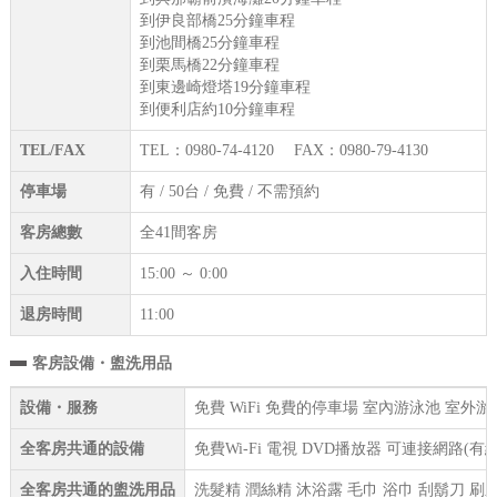
到伊良部橋25分鐘車程
到池間橋25分鐘車程
到栗馬橋22分鐘車程
到東邊崎燈塔19分鐘車程
到便利店約10分鐘車程
TEL/FAX
TEL：0980-74-4120 FAX：0980-79-4130
停車場
有 / 50台 / 免費 / 不需預約
客房總數
全41間客房
入住時間
15:00 ～ 0:00
退房時間
11:00
客房設備・盥洗用品
設備・服務
免費 WiFi 免費的停車場 室內游泳池 室外
全客房共通的設備
免費Wi-Fi 電視 DVD播放器 可連接網路(
全客房共通的盥洗用品
洗髮精 潤絲精 沐浴露 毛巾 浴巾 刮鬍刀 刷