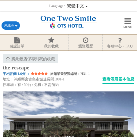
：繁體中文
Language
沖繩區
MENU
確認訂單
我的收藏
瀏覽履歷
客服中心・FAQ
將此飯店保存到我的收藏
the rescape
平均評價[4.6分]：
旅館業登記證編號：H31-1
查看酒店基本信息
地址：沖繩縣宮古島市城邊長間1901-1
停車場：有 / 50台 / 免費 / 不需預約