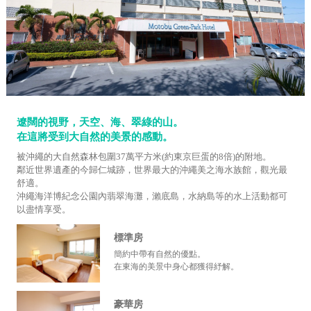
遼闊的視野，天空、海、翠綠的山。
在這將受到大自然的美景的感動。
被沖繩的大自然森林包圍37萬平方米(約東京巨蛋的8倍)的附地。
鄰近世界遺產的今歸仁城跡，世界最大的沖繩美之海水族館，觀光最
舒適。
沖繩海洋博紀念公園內翡翠海灘，瀨底島，水納島等的水上活動都可
以盡情享受。
標準房
簡約中帶有自然的優點。
在東海的美景中身心都獲得紓解。
豪華房