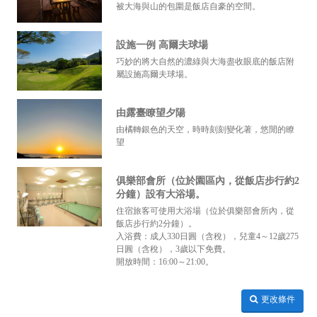
被大海與山的包圍是飯店自豪的空間。
設施一例 高爾夫球場
巧妙的將大自然的濃綠與大海盡收眼底的飯店附
屬設施高爾夫球場。
由露臺瞭望夕陽
由橘轉銀色的天空，時時刻刻變化著，悠閒的瞭
望
俱樂部會所（位於園區內，從飯店步行約2
分鐘）設有大浴場。
住宿旅客可使用大浴場（位於俱樂部會所內，從
飯店步行約2分鐘）。
入浴費：成人330日圓（含稅），兒童4～12歲275
日圓（含稅），3歲以下免費。
開放時間：16:00～21:00。
更改條件