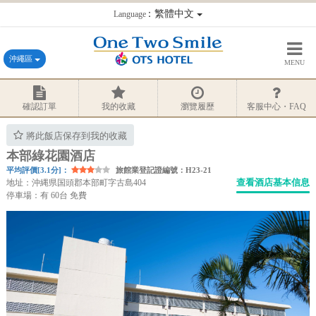
：繁體中文
Language
沖繩區
MENU
確認訂單
我的收藏
瀏覽履歷
客服中心・FAQ
將此飯店保存到我的收藏
本部綠花園酒店
平均評價[3.1分]：
旅館業登記證編號：H23-21
查看酒店基本信息
地址：沖縄県国頭郡本部町字古島404
停車場：有 60台 免費