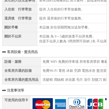
其它的入住注意事項
若有預約含晚餐的訂房方案時，如抵達時前超過
入住前 行李寄放
提供 入住前的行李寄放服務。
退房後 行李寄放
提供 退房後的行李寄放服務。
關於早餐
本設施 於住宿期間無法追加早餐。
關於不佔床
本設施 為 0～5歲的孩童不佔床免費。
但是不佔床人數為 1間房間可容納 2名 不佔床
客房設備・盥洗用品
設備・服務
免費 WiFi 免費的停車場 所有客房禁菸 餐
全客房共通的設備
免費Wi-Fi 電視 冰箱 空調 電熱水壺 盥洗
全客房共通的盥洗用品
洗髮精 潤絲精 沐浴露 毛巾 浴巾 刮鬍刀 刷
注意事項等
可使用的信用卡