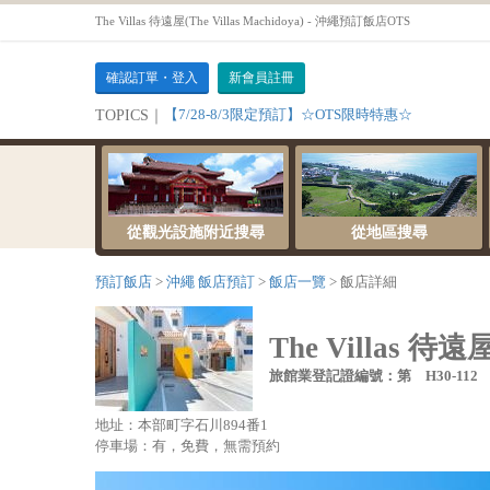
The Villas 待遠屋(The Villas Machidoya) - 沖繩預訂飯店OTS
確認訂單・登入
新會員註冊
【7/28-8/3限定預訂】☆OTS限時特惠☆
TOPICS｜
從觀光設施附近搜尋
從地區搜尋
預訂飯店
沖繩 飯店預訂
飯店一覽
飯店詳細
The Villas 待遠屋(
旅館業登記證編號：第 H30-112
地址：本部町字石川894番1
停車場：有，免費，無需預約