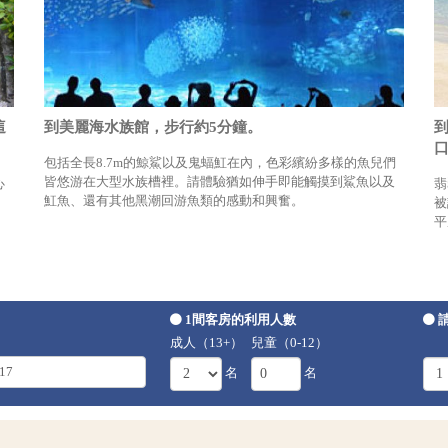
這
到美麗海水族館，步行約5分鐘。
包括全長8.7m的鯨鯊以及鬼蝠魟在內，色彩繽紛多樣的魚兒們
皆悠游在大型水族槽裡。請體驗猶如伸手即能觸摸到鯊魚以及
心
翡
魟魚、還有其他黑潮回游魚類的感動和興奮。
被
平
1間客房的利用人數
成人（13+）
兒童（0-12）
名
名