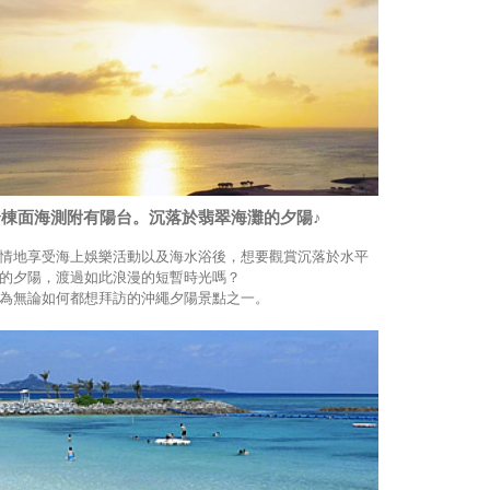
全棟面海測附有陽台。沉落於翡翠海灘的夕陽♪
情地享受海上娛樂活動以及海水浴後，想要觀賞沉落於水平
的夕陽，渡過如此浪漫的短暫時光嗎？
為無論如何都想拜訪的沖繩夕陽景點之一。