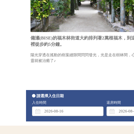
備瀬(BISE)的福木林街道大約排列著2萬根福木，到
裡徒步約5分鐘。
陽光穿透在搖動的樹葉縫隙間閃閃發光，光是走在樹林間，
靈就被治癒了♪
請選擇入住日期
入住時間
退房時間