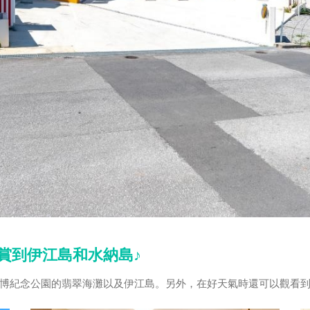
賞到伊江島和水納島♪
博紀念公園的翡翠海灘以及伊江島。另外，在好天氣時還可以觀看