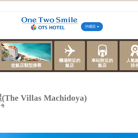
沖繩區
機場附近的
車站附近的
人氣
從飯店類型搜尋
飯店
飯店
排
The Villas Machidoya)
 号