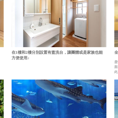
在1樓和2樓分別設置有盥洗台，讓團體或是家族也能
方便使用♪
盡
面
此