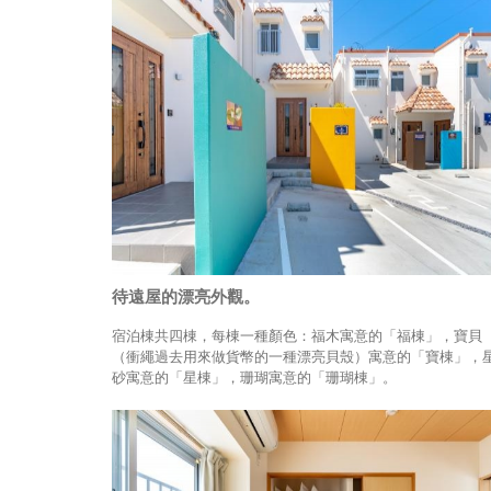
待遠屋的漂亮外觀。
宿泊棟共四棟，每棟一種顏色：福木寓意的「福棟」，寶貝
（衝繩過去用來做貨幣的一種漂亮貝殼）寓意的「寶棟」，
砂寓意的「星棟」，珊瑚寓意的「珊瑚棟」。