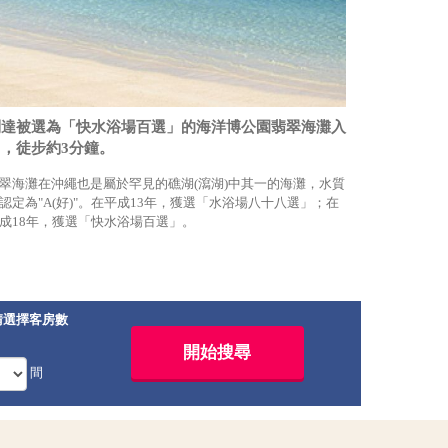
到達被選為「快水浴場百選」的海洋博公園翡翠海灘入
口，徒步約3分鐘。
翠海灘在沖繩也是屬於罕見的礁湖(瀉湖)中其一的海灘，水質
認定為"A(好)"。在平成13年，獲選「水浴場八十八選」；在
成18年，獲選「快水浴場百選」。
請選擇客房數
間