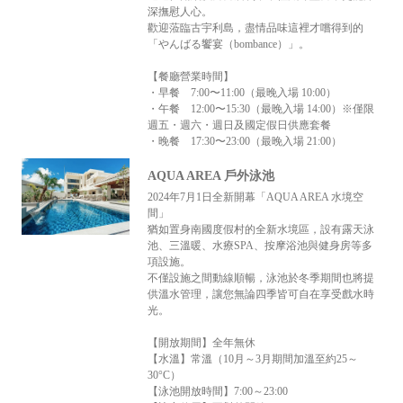
深撫慰人心。
歡迎蒞臨古宇利島，盡情品味這裡才嚐得到的
「やんばる饗宴（bombance）」。
【餐廳營業時間】
・早餐 7:00〜11:00（最晚入場 10:00）
・午餐 12:00〜15:30（最晚入場 14:00）※僅限
週五・週六・週日及國定假日供應套餐
・晚餐 17:30〜23:00（最晚入場 21:00）
AQUA AREA 戶外泳池
2024年7月1日全新開幕「AQUA AREA 水境空
間」
猶如置身南國度假村的全新水境區，設有露天泳
池、三溫暖、水療SPA、按摩浴池與健身房等多
項設施。
不僅設施之間動線順暢，泳池於冬季期間也將提
供溫水管理，讓您無論四季皆可自在享受戲水時
光。
【開放期間】全年無休
【水溫】常溫（10月～3月期間加溫至約25～
30°C）
【泳池開放時間】7:00～23:00