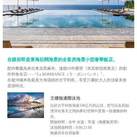
在眼前即是東海壯闊海景的全客房海景小型奢華飯店。
館內餐廳為來自東京西麻布、連續10年榮登《米其林指南東京》的創
作和食名店——“La BOMBANCE（ラ・ボンバンス）”。
在被沖繩本島最美大海環繞的古宇利島，享受只屬於大人的頂級美食
度假時光。
主樓無邊際泳池
位於古宇利島海拔100公尺的山頂，您可以在宛如
漂浮在海天之間的夢幻空間中度過一段優雅的時
光。
開放時間：全年 水溫：常溫（無暖氣管理）
泳池開放時間：8:00-21:00
無接待非住宿旅客