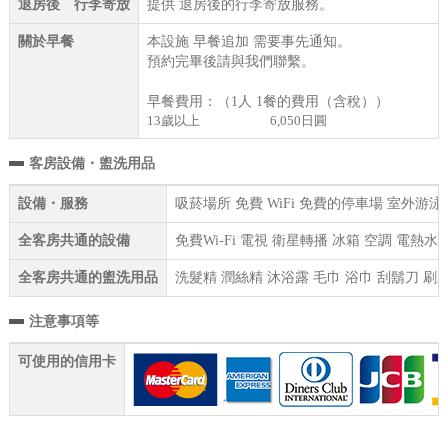
退房後 行李寄放
提供 退房後的行李寄放服務。
關於早餐
本設施 早餐追加 需要事先通知。
預約完畢後請與我們聯繫。
早餐費用：（1人 1餐的費用（含稅））
13歲以上
6,050日圓
客房設備・盥洗用品
設備・服務
吸菸場所 免費 WiFi 免費的停車場 室外游泳
全客房共通的設備
免費Wi-Fi 電視 衛星轉播 冰箱 空調 電
全客房共通的盥洗用品
洗髮精 潤絲精 沐浴露 毛巾 浴巾 刮鬍刀 刷
注意事項等
可使用的信用卡