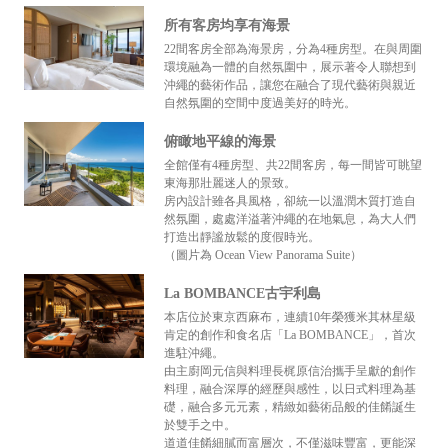
所有客房均享有海景
22間客房全部為海景房，分為4種房型。在與周圍
環境融為一體的自然氛圍中，展示著令人聯想到
沖繩的藝術作品，讓您在融合了現代藝術與親近
自然氛圍的空間中度過美好的時光。
俯瞰地平線的海景
全館僅有4種房型、共22間客房，每一間皆可眺望
東海那壯麗迷人的景致。
房內設計雖各具風格，卻統一以溫潤木質打造自
然氛圍，處處洋溢著沖繩的在地氣息，為大人們
打造出靜謐放鬆的度假時光。
（圖片為 Ocean View Panorama Suite）
La BOMBANCE古宇利島
本店位於東京西麻布，連續10年榮獲米其林星級
肯定的創作和食名店「La BOMBANCE」，首次
進駐沖繩。
由主廚岡元信與料理長梶原信治攜手呈獻的創作
料理，融合深厚的經歷與感性，以日式料理為基
礎，融合多元元素，精緻如藝術品般的佳餚誕生
於雙手之中。
道道佳餚細膩而富層次，不僅滋味豐富，更能深