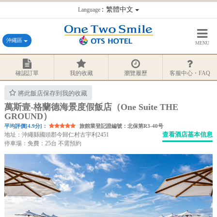
：繁體中文
Language
沖繩區
MENU
確認訂單
我的收藏
瀏覽履歷
客服中心・FAQ
將此飯店保存到我的收藏
萬斯壹-格蘭德海景度假飯店（One Suite THE
GROUND）
平均評價[4.9分]：
旅館業登記證編號：北保第R3-40号
查看酒店基本信息
地址：沖繩縣國頭郡今歸仁村古宇利2451
停車場：免費：25台 不需預約