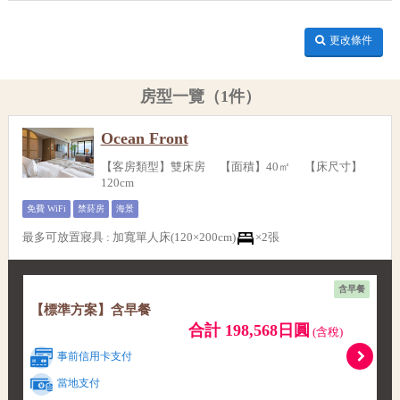
更改條件
房型一覽（1件）
Ocean Front
【客房類型】雙床房 【面積】40㎡ 【床尺寸】
120cm
免費 WiFi
禁菸房
海景
最多可放置寢具
:
加寬單人床(120×200cm)
×2張
含早餐
【標準方案】含早餐
合計 198,568日圓
(含稅)
事前信用卡支付
當地支付