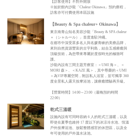
【訪客使用】不對外開放
※如於館內沙龍「Chaleur Okinawa」預約療程，
訪客亦可付費使用本區設施
【Beauty & Spa chaleur+ Okinawa】
東京南青山知名美容沙龍「Beauty & SPA chaleur
＋（シャルール）」首度進駐沖繩。
在都市中深受眾多名人與名媛青睞的美療品牌，
來到自然資源豐富的古宇利島，結合五感療癒與
頂級技術，為您帶來專屬於度假時光的極致呵
護。
沙龍內設有三間主題芳療室：＜UMI 海＞、＜
MORI 森＞、＜KAZE 風＞，其中尊榮的＜UMI
＞為VIP專屬空間，附設私人浴室，並可獨享 360
度全景私人露天按摩浴池，讓療癒體驗再升級。
【營業時間】14:00～23:00（最晚預約時間
22:00）
乾式三溫暖
設施內設有可同時容納 6 人的乾式三溫暖，以及
即使在夏季也維持 17 度以下的冰涼冷水池、恆溫
戶外按摩浴池、放鬆整體感官的休憩區，以及全
年可使用的戶外溫水泳池。