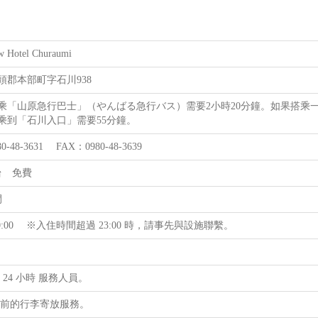
w Hotel Churaumi
頭郡本部町字石川938
乘「山原急行巴士」（やんばる急行バス）需要2小時20分鐘。如果搭乘一
乘到「石川入口」需要55分鐘。
0-48-3631 FAX：0980-48-3639
台 免費
間
 ～ 0:00 ※入住時間超過 23:00 時，請事先與設施聯繫。
 24 小時 服務人員。
住前的行李寄放服務。