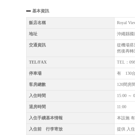
基本資訊
飯店名稱
Royal Vie
地址
沖繩縣國
交通資訊
從機場搭
然後再轉
TEL/FAX
TEL：098
停車場
有 130
客房總數
120間房
入住時間
15:00
退房時間
11:00
入住手續基本情報
本設施 有
入住前 行李寄放
提供 入