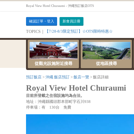
Royal View Hotel Churaumi - 沖繩預訂飯店OTS
確認訂單・登入
新會員註冊
【7/28-8/3限定預訂】☆OTS限時特惠☆
TOPICS｜
從觀光設施附近搜尋
從地區搜尋
預訂飯店
沖繩 飯店預訂
飯店一覽
飯店詳細
Royal View Hotel Churaumi
目前所登載之住宿設施均為合法。
地址：沖繩縣國頭郡本部町字石川938
停車場：有 130台 免費