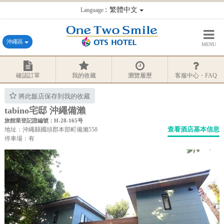
：繁體中文
Language
沖繩區
MENU
確認訂單
我的收藏
瀏覽履歷
客服中心・FAQ
將此飯店保存到我的收藏
tabino宅邸 沖繩備瀨
旅館業登記證編號：H-28-165号
查看酒店基本信息
地址：沖繩縣國頭郡本部町備瀨558
停車場：有