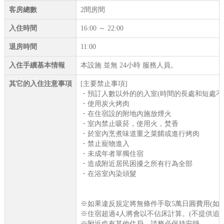
客房總數
2間房間
入住時間
16:00 ～ 22:00
退房時間
11:00
入住手續基本情報
本設施 並無 24小時 服務人員。
其它的入住注意事項
[主要禁止事項]
・預訂人數以外的的入室(時間的長處和短處不
・使用炭火烤肉
・在住宿設的附地內施放煙火
・室內禁止吸菸，使用火，焚香
・於室內烹煮味道重之菜餚或進行烤肉
・禁止寵物進入
・未成年者單獨住宿
・造成附近居民困擾之所有行為全部
・在浴室內染頭髮
※如果違反規定將無條件手取5萬日圓費用(如
※住宿超過4人將會以不佔床計算。(不提供追
※附近也有其他住戶。請務必保持安靜。