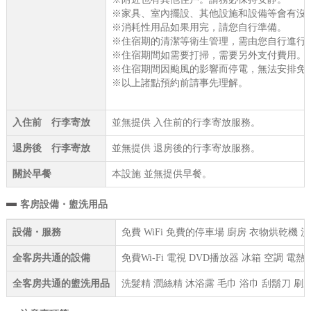
※家具、室內擺設、其他設施和設備等會有沒
※消耗性用品如果用完，請您自行準備。
※住宿期的清潔等衛生管理，需由您自行進行
※住宿期間如需要打掃，需要另外支付費用。
※住宿期間因颱風的影響而停電，無法安排免費
※以上諸點預約前請事先理解。
入住前 行李寄放
並無提供 入住前的行李寄放服務。
退房後 行李寄放
並無提供 退房後的行李寄放服務。
關於早餐
本設施 並無提供早餐。
客房設備・盥洗用品
設備・服務
免費 WiFi 免費的停車場 廚房 衣物烘乾機
全客房共通的設備
免費Wi-Fi 電視 DVD播放器 冰箱 空調 
全客房共通的盥洗用品
洗髮精 潤絲精 沐浴露 毛巾 浴巾 刮鬍刀 刷