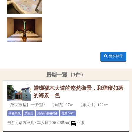
更改條件
房型一覽（1件）
備瀬福木大道的悠然街景，和璀璨如碧
的海景一色
【客房類型】一棟包租 【面積】97㎡ 【床尺寸】100cm
綠色景觀
禁菸房
房內可使用網路
免費 WiFi
最多可放置寢具
:
單人床(100×195cm)
×4張