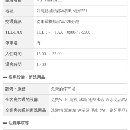
飯店名稱
VIP Villa BISE
地址
沖繩縣國頭郡本部町備瀨551
交通資訊
從那霸機場駕車120分鐘
TEL/FAX
TEL：- FAX：0980-47-5508
停車場
有
入住時間
15:00 ～ 22:00
退房時間
10:00
客房設備・盥洗用品
設備・服務
免費的停車場
全客房共通的設備
免費Wi-Fi 電視 冰箱 電熱水壺 溫水免治馬
全客房共通的盥洗用品
洗髮精 潤絲精 沐浴露 毛巾 浴巾 刷牙用品組
注意事項等