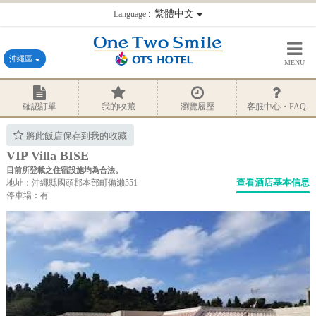
：繁體中文
Language
沖繩區
MENU
確認訂單
我的收藏
瀏覽履歷
客服中心・FAQ
將此飯店保存到我的收藏
VIP Villa BISE
目前所登載之住宿設施均為合法。
查看酒店基本信息
地址：沖繩縣國頭郡本部町備瀨551
停車場：有