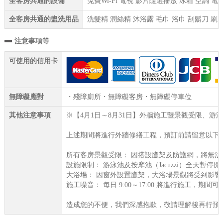
全客房共通的設備
免費Wi-Fi 電視 影片隨選播放 冰箱 空調 
全客房共通的盥洗用品
洗髮精 潤絲精 沐浴露 毛巾 浴巾 刮鬍刀 刷
注意事項等
可使用的信用卡
無障礙應對
・殘障廁所・無障礙客房・無障礙停車位
其他注意事項
※【4月1日～8月31日】外牆施工暨景觀受限、游
上述期間將進行外牆修繕工程，預訂前請留意以下
所有客房景觀受限： 因搭設鷹架及防護網，將無法
設施限制： 游泳池及按摩池（Jacuzzi）全天暫停開
大浴場： 因窗外設置鷹架，大浴場景觀將受到影響
施工噪音： 每日 9:00～17:00 將進行施工，
造成您的不便，我們深感抱歉，敬請理解後再行預