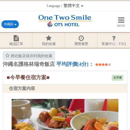
：繁體中文
Language
沖繩區
MENU
確認訂單
我的收藏
瀏覽履歷
客服中心・FAQ
將此飯店保存到我的收藏
沖繩名護格林瑞奇飯店
平均評價[4分]：
■今早餐住宿方案■
含早餐
住宿方案内容