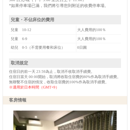
*如果停車場已滿，我們將引導您到附近的收費停車場。
兒童・不佔床位的費用
兒童 10-12
大人費用的100％
兒童 6-9
大人費用的100％
幼兒 0-5（不需要用餐和床位）
0日圓
取消規定
住宿日的前一天 23:59為止，取消不收取消手續費。
住宿日當天 00:00開始，取消將收取住宿費的80%作為取消手續費。
無聯繫不住宿的情況，收取住宿費的100%作為取消手續費。
※適用於日本時間（GMT+9）
客房情報