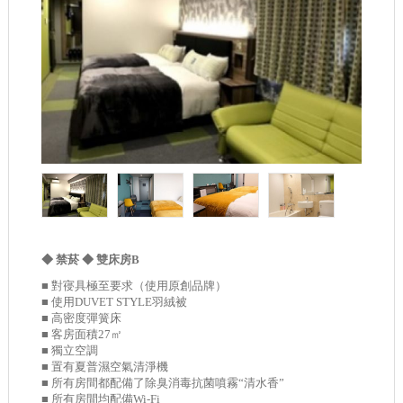
◆ 禁菸 ◆ 雙床房B
■ 對寑具極至要求（使用原創品牌）
■ 使用DUVET STYLE羽絨被
■ 高密度彈簧床
■ 客房面積27㎡
■ 獨立空調
■ 置有夏普濕空氣清淨機
■ 所有房間都配備了除臭消毒抗菌噴霧“清水香”
■ 所有房間均配備Wi-Fi