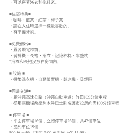
・可以穿著浴衣和拖鞋來。
■住宿特典■
・咖啡・煎茶・紅茶・梅子茶
・請在入住時選擇一樣最喜歡的。
・有準備牙刷。
■免費借出■
・置各層電梯前。
・熨褲機・長袍・浴衣・記憶棉枕・靠墊枕
*浴衣和長袍沒放在房間內。
■ 設施 ■
・投幣洗衣機・自動販賣機・製冰機・吸煙區
■周邊交通■
・距沖繩高速公路（沖繩自動車道）許田IC9分鐘車程
・從那霸機場乘坐利木津巴士到名護市役所約需100分鐘車程
■ 停車場 ■
・平面停車場16個，立體停車場26個，共42個車位
・簽約車位19個
500 日元/晚（下午 3:00 至次日上午 11:00）