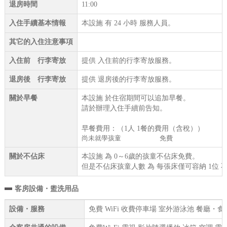
退房時間
11:00
入住手續基本情報
本設施 有 24 小時 服務人員。
其它的入住注意事項
入住前 行李寄放
提供 入住前的行李寄放服務。
退房後 行李寄放
提供 退房後的行李寄放服務。
關於早餐
本設施 於住宿期間可以追加早餐。
請於辦理入住手續前告知。
早餐費用：（1人 1餐的費用（含稅））
尚未就學孩童
免費
關於不佔床
本設施 為 0～6歲的孩童不佔床免費。
但是不佔床孩童人數 為 每張床僅可容納 1位 
客房設備・盥洗用品
設備・服務
免費 WiFi 收費停車場 室外游泳池 餐廳・