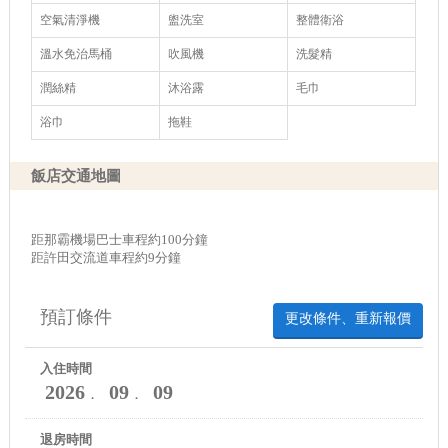
空氣清淨機
盥洗室
整體衛浴
溫水免治馬桶
吹風機
洗髮精
潤絲精
沐浴露
毛巾
浴巾
拖鞋
飯店交通地圖
距那霸機場巴士車程約100分鐘
距許田交流道車程約9分鐘
預訂條件
更改條件、重新報價
入住時間
2026
09
09
．
．
退房時間