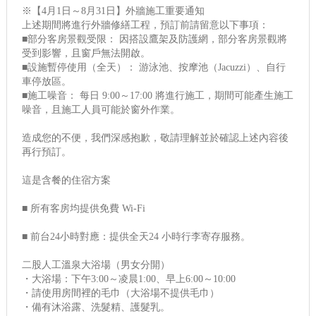
※【4月1日～8月31日】外牆施工重要通知
上述期間將進行外牆修繕工程，預訂前請留意以下事項：
■部分客房景觀受限： 因搭設鷹架及防護網，部分客房景觀將
受到影響，且窗戶無法開啟。
■設施暫停使用（全天）： 游泳池、按摩池（Jacuzzi）、自行
車停放區。
■施工噪音： 每日 9:00～17:00 將進行施工，期間可能產生施工
噪音，且施工人員可能於窗外作業。
造成您的不便，我們深感抱歉，敬請理解並於確認上述內容後
再行預訂。
這是含餐的住宿方案
■ 所有客房均提供免費 Wi-Fi
■ 前台24小時對應：提供全天24 小時行李寄存服務。
二股人工溫泉大浴場（男女分開）
・大浴場：下午3:00～凌晨1:00、早上6:00～10:00
・請使用房間裡的毛巾（大浴場不提供毛巾）
・備有沐浴露、洗髮精、護髮乳。