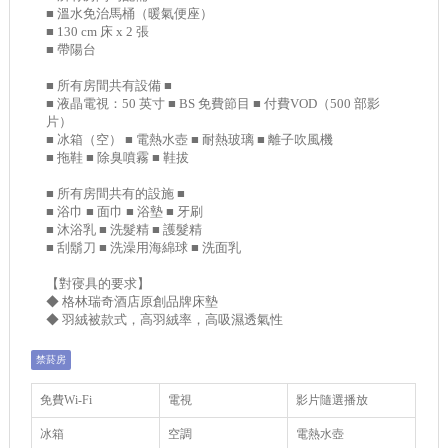
■ 溫水免治馬桶（暖氣便座）
■ 130 cm 床 x 2 張
■ 帶陽台
■ 所有房間共有設備 ■
■ 液晶電視：50 英寸 ■ BS 免費節目 ■ 付費VOD（500 部影
片）
■ 冰箱（空） ■ 電熱水壺 ■ 耐熱玻璃 ■ 離子吹風機
■ 拖鞋 ■ 除臭噴霧 ■ 鞋拔
■ 所有房間共有的設施 ■
■ 浴巾 ■ 面巾 ■ 浴墊 ■ 牙刷
■ 沐浴乳 ■ 洗髮精 ■ 護髮精
■ 刮鬍刀 ■ 洗澡用海綿球 ■ 洗面乳
【對寑具的要求】
◆ 格林瑞奇酒店原創品牌床墊
◆ 羽絨被款式，高羽絨率，高吸濕透氣性
禁菸房
免費Wi-Fi
電視
影片隨選播放
冰箱
空調
電熱水壺