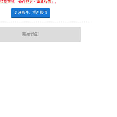
，請您嘗試「條件變更・重新報價」。
更改條件、重新報價