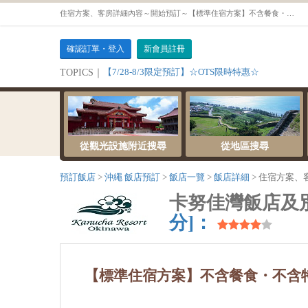
住宿方案、客房詳細內容～開始預訂～【標準住宿方案】不含餐食・不含特典的簡易方便的住宿方案♪【玉蘭房（附按摩浴池・禁菸） 63.8平方公尺】
確認訂單・登入
新會員註冊
【7/28-8/3限定預訂】☆OTS限時特惠☆
TOPICS｜
從觀光設施附近搜尋
從地區搜尋
預訂飯店
沖繩 飯店預訂
飯店一覽
飯店詳細
住宿方案、
卡努佳灣飯店及別墅(Ka
分]：
【標準住宿方案】不含餐食・不含