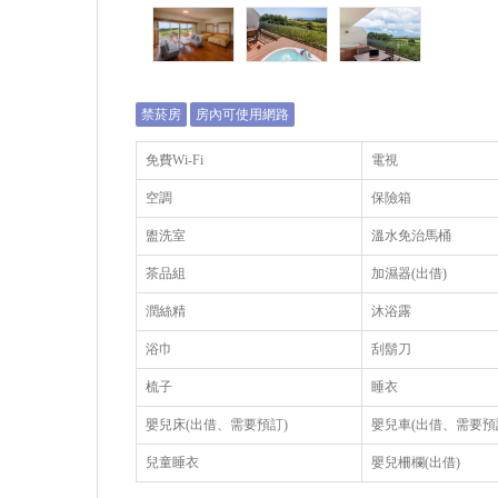
禁菸房
房內可使用網路
免費Wi-Fi
電視
空調
保險箱
盥洗室
溫水免治馬桶
茶品組
加濕器(出借)
潤絲精
沐浴露
浴巾
刮鬍刀
梳子
睡衣
嬰兒床(出借、需要預訂)
嬰兒車(出借、需要預
兒童睡衣
嬰兒柵欄(出借)