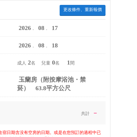
更改條件、重新報價
2026
08
17
．
．
2026
08
18
．
．
2
0
1
成人
名 兒童
名
間
玉蘭房（附按摩浴池・禁
菸） 63.8平方公尺
－
共計
住宿日期含没有空房的日期。或是在您預訂的過程中已