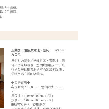
作為取消手續費。
作為取消手續費。
費。
玉蘭房（附按摩浴池・禁菸） 63.8平
方公尺
度假村內隱身於幽靜角落的玉蘭棟，適
合希望遠離喧囂、悠閒度假的人士。這
裡的客房採用典雅的室內裝潢和設施，
呈現出高品質的奢華感。
◆客房資訊◆
客房面積：63.80㎡，陽台面積：21.60
㎡
床尺寸：140cm×200cm（2張）
沙發床：140cm×200cm（2張）
※所有客房均可使用網路
※本客房為室內禁菸，但陽台可吸菸，