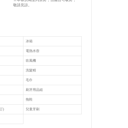
敬請見諒。
冰箱
電熱水壺
吹風機
洗髮精
毛巾
刷牙用品組
拖鞋
訂)
兒童牙刷