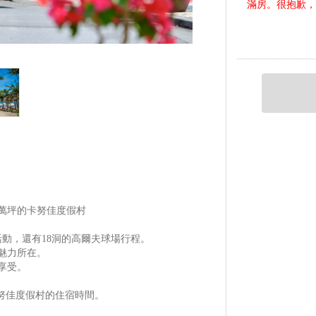
滿房。很抱歉
萬坪的卡努佳度假村
動，還有18洞的高爾夫球場行程。
魅力所在。
享受。
努佳度假村的住宿時間。