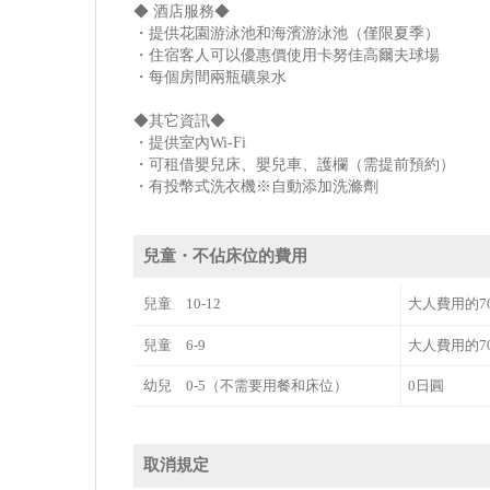
◆ 酒店服務◆
・提供花園游泳池和海濱游泳池（僅限夏季）
・住宿客人可以優惠價使用卡努佳高爾夫球場
・每個房間兩瓶礦泉水
◆其它資訊◆
・提供室內Wi-Fi
・可租借嬰兒床、嬰兒車、護欄（需提前預約）
・有投幣式洗衣機※自動添加洗滌劑
兒童・不佔床位的費用
兒童 10-12
大人費用的7
兒童 6-9
大人費用的7
幼兒 0-5（不需要用餐和床位）
0日圓
取消規定