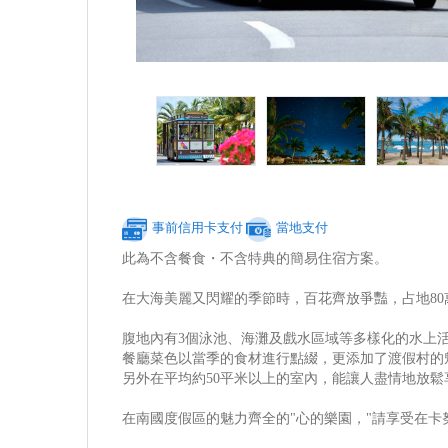
事前信用卡支付
當地支付
此為不含餐食・不含特典的簡易住宿方案。
在大海美麗又閃耀的季節時，百花齊放爭豔，占地80
腹地內有3個泳池、海灘及戲水區域等多樣化的水上活
餐廳菜色以當季的食材進行點綴，更添加了渡假村的
另外在平均約50平米以上的室內，能讓人盡情地放鬆
在南國度假區的魅力齊全的"心的樂園，"請享受在卡