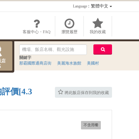
：繁體中文
Language
客服中心・FAQ
瀏覽履歷
我的收藏
關鍵字
飯店
那霸國際通商店街
美麗海水族館
美國村
名
評價[4.3
將此飯店保存到我的收藏
不含用餐