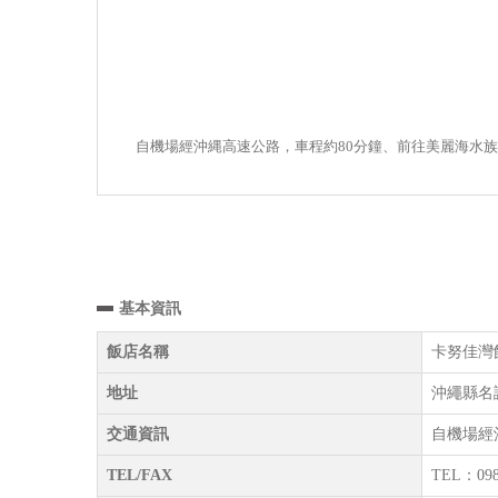
自機場經沖縄高速公路，車程約80分鐘、前往美麗海水族
基本資訊
飯店名稱
卡努佳灣飯店及
地址
沖繩縣名護
交通資訊
自機場經
TEL/FAX
TEL：098