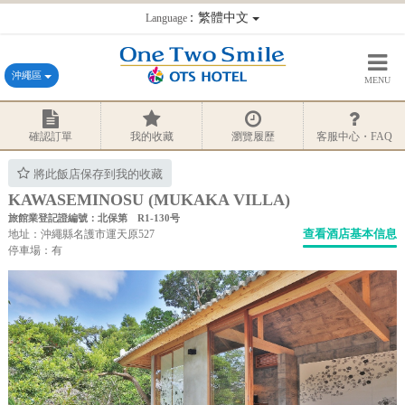
：繁體中文
Language
沖繩區
MENU
確認訂單
我的收藏
瀏覽履歷
客服中心・FAQ
將此飯店保存到我的收藏
KAWASEMINOSU (MUKAKA VILLA)
旅館業登記證編號：北保第 R1-130号
查看酒店基本信息
地址：沖繩縣名護市運天原527
停車場：有