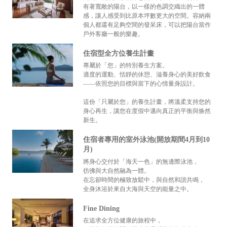
有著寬敞的陽台，以一樣的色調交織出的一體
感，讓人感受到比原本坪數更大的空間。容納兩
個人都還有足夠空間的發呆床，可以把陽台當作
戶外客廳一般的樂趣。
住宿型全方位養生計畫
專屬於「您」的特別養生方案。
適度的運動、恬靜的休憩、滋養身心的美好飲食
——依照您的目標與當下的心情量身設計。
這份「只屬於您」的養生計畫，將溫柔支持您的
身心再生，讓您在度假中邁向真正的平衡與焕然
新生。
住宿者專用的室外泳池(開放期間4月到10
月)
將身心交付於「海天一色」的無邊際泳池，
彷彿與大自然融為一體。
在忘卻時間的極致放鬆中，與自然和諧共鳴，
全身沐浴於來自大海與天空的能量之中。
Fine Dining
在追求全方位健康的旅程中，