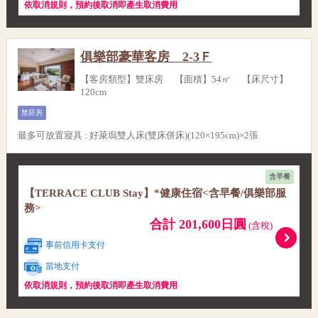
依取消規則，預約後取消即產生取消費用
俱樂部豪華客房 2-3Ｆ
【客房類型】雙床房 【面積】54㎡ 【床尺寸】
120cm
禁菸房
最多可放置寢具
:
好萊塢雙人床(雙床併床)(120×195cm)×2張
含早餐
【TERRACE CLUB Stay】*健康住宿<含早餐/俱樂部服
務>
合計 201,600日圓
(含稅)
事前信用卡支付
當地支付
依取消規則，預約後取消即產生取消費用