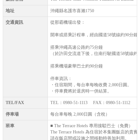
地址
沖繩縣名護市喜瀨1750
交通資訊
從那霸機場出發：
開車或搭乘計程車，經由國道58號線約90分鐘
搭乘沖繩高速公路約75分鐘
（於許田交流道下後，往南行駛國道58號線約5
搭乘機場豪華巴士約90分鐘
停車資訊：
・住宿期間，每台車每晚收費 2,000日圓。
・停車費將於退房時一併結算。
TEL/FAX
TEL：0980-51-1113 FAX：0980-51-1112
停車場
每台車每晚 2,000日圓（含稅）
班車
■ The Terrace Hotels 專用接駁巴士（免費）
The Terrace Hotels 為住宿於本集
請在飯店間或設施之間移動時善加利用。