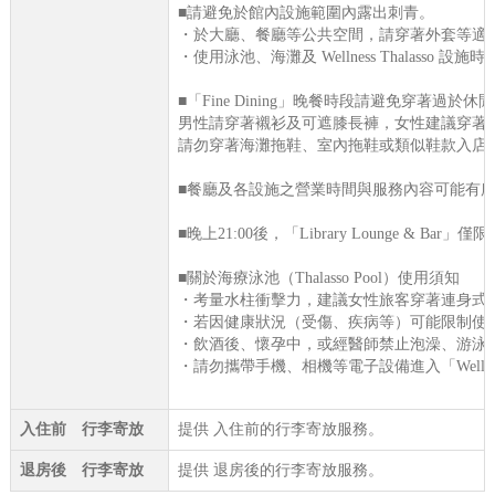
■請避免於館內設施範圍內露出刺青。
・於大廳、餐廳等公共空間，請穿著外套等適
・使用泳池、海灘及 Wellness Thalasso 設
■「Fine Dining」晚餐時段請避免穿著過於休
男性請穿著襯衫及可遮膝長褲，女性建議穿著
請勿穿著海灘拖鞋、室內拖鞋或類似鞋款入店
■餐廳及各設施之營業時間與服務內容可能有
■晚上21:00後，「Library Lounge & Bar
■關於海療泳池（Thalasso Pool）使用須知
・考量水柱衝擊力，建議女性旅客穿著連身式
・若因健康狀況（受傷、疾病等）可能限制使
・飲酒後、懷孕中，或經醫師禁止泡澡、游泳
・請勿攜帶手機、相機等電子設備進入「Wellness 
入住前 行李寄放
提供 入住前的行李寄放服務。
退房後 行李寄放
提供 退房後的行李寄放服務。