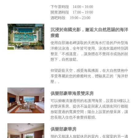
下午茶時段 14:00～16:00
開胃酒時段 17:00～19:00
酒吧時段 19:00～23:00
沉浸於南國光影，邂逅大自然恩賜的海洋
療癒
使用自部瀨名岬汲取的天然海水打造的戶外型海
洋療法泳池，全年皆可使用。泳池水溫經特別調
整至「不感溫度」，讓身體在不覺得冷或熱的狀
態下，自然放鬆。
仰望蔚藍天空，感受海風拂面，在大自然懷抱中
享受專屬於您的療癒時光，體驗真正的「海洋舒
壓」。
俱樂部豪華海景雙床房
可以俯瞰清澈透明的名護灣海景，設置在6樓以上
的雙床客房。提供不論是與家人或朋友同行都能
放鬆度過的寬廣空間；陽台上設置的發呆床，讓
您長期入住也不會覺得厭煩。
俱樂部豪華房
簡約又能讓人放鬆休息的室內，在寢室的另一邊