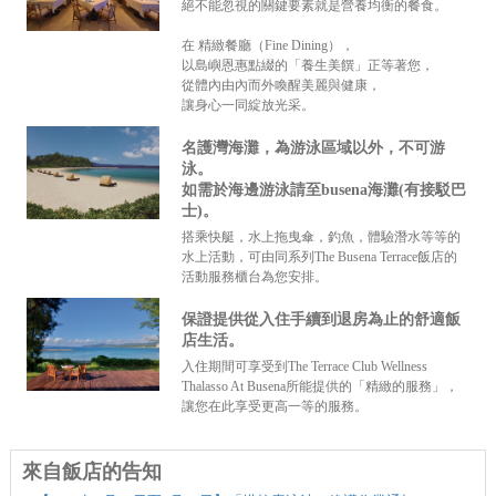
絕不能忽視的關鍵要素就是營養均衡的餐食。
在 精緻餐廳（Fine Dining），
以島嶼恩惠點綴的「養生美饌」正等著您，
從體內由內而外喚醒美麗與健康，
讓身心一同綻放光采。
名護灣海灘，為游泳區域以外，不可游
泳。
如需於海邊游泳請至busena海灘(有接駁巴
士)。
搭乘快艇，水上拖曳傘，釣魚，體驗潛水等等的
水上活動，可由同系列The Busena Terrace飯店的
活動服務櫃台為您安排。
保證提供從入住手續到退房為止的舒適飯
店生活。
入住期間可享受到The Terrace Club Wellness
Thalasso At Busena所能提供的「精緻的服務」，
讓您在此享受更高一等的服務。
來自飯店的告知