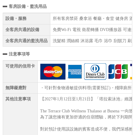
客房設備・盥洗用品
設備・服務
所有客房禁菸 桑拿浴 餐廳・食堂 健身房 酒吧
全客房共通的設備
免費Wi-Fi 電視 衛星轉播 DVD播放器 可
全客房共通的盥洗用品
洗髮精 潤絲精 沐浴露 毛巾 浴巾 刮鬍刀 刷
注意事項等
可使用的信用卡
無障礙應對
・可針對食物過敏提供料理(需要預訂)・殘障廁所
其他注意事項
【2027年1月12日至1月21日】「塔拉索泳池」維
The Terrace Club Wellness Thalasso at
為了讓您擁有更加舒適的住宿體驗，將於下列期間
對於預計使用該設施的賓客造成不便，我們深感抱