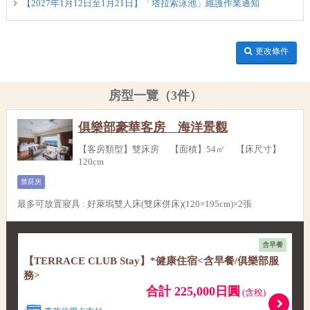
【2027年1月12日至1月21日】「塔拉索泳池」維護作業通知
更改條件
房型一覽（3件）
俱樂部豪華客房 海洋景觀
【客房類型】雙床房 【面積】54㎡ 【床尺寸】
120cm
禁菸房
最多可放置寢具
:
好萊塢雙人床(雙床併床)(120×195cm)×2張
含早餐
【TERRACE CLUB Stay】*健康住宿<含早餐/俱樂部服
務>
合計 225,000日圓
(含稅)