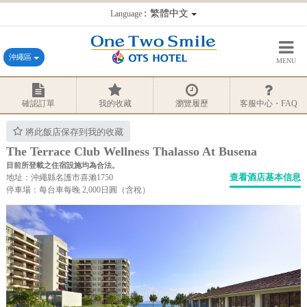
：繁體中文
Language
沖繩區
MENU
確認訂單
我的收藏
瀏覽履歷
客服中心・FAQ
將此飯店保存到我的收藏
The Terrace Club Wellness Thalasso At Busena
目前所登載之住宿設施均為合法。
查看酒店基本信息
地址：沖繩縣名護市喜瀨1750
停車場：每台車每晚 2,000日圓（含稅）