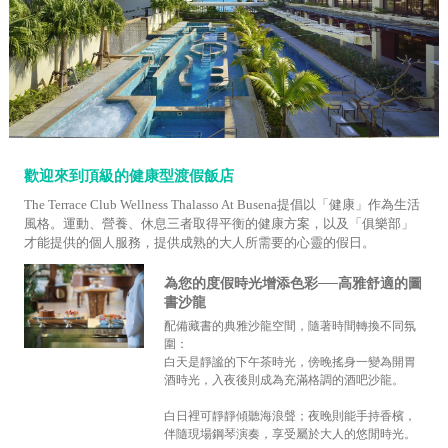
歡迎來到頂級的健康型渡假飯店
The Terrace Club Wellness Thalasso At Busena提倡以「健康」作為生活
風格。運動、營養、休息三者取得平衡的健康方案，以及「俱樂部」
才能提供的個人服務，提供成熟的大人所需要的心靈的假日。
為您的度假時光增添色彩──高雅舒適的圖
書沙龍
配備藏書的典雅沙龍空間，隨著時間轉換不同氛
圍：
白天是靜謐的下午茶時光，傍晚搖身一變為開胃
酒時光，入夜後則成為充滿格調的酒吧沙龍。
白日裡可靜靜傾聽海浪聲；夜晚則能手持香檳，
伴隨現場鋼琴演奏，享受屬於大人的悠閒時光。