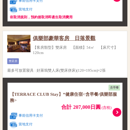
事前信用卡支付
當地支付
依取消規則，預約後取消即產生取消費用
俱樂部豪華客房 日落景觀
【客房類型】雙床房 【面積】54㎡ 【床尺寸】
120cm
禁菸房
最多可放置寢具
:
好萊塢雙人床(雙床併床)(120×195cm)×2張
含早餐
【TERRACE CLUB Stay】*健康住宿<含早餐/俱樂部服
務>
合計 207,000日圓
(含稅)
事前信用卡支付
當地支付