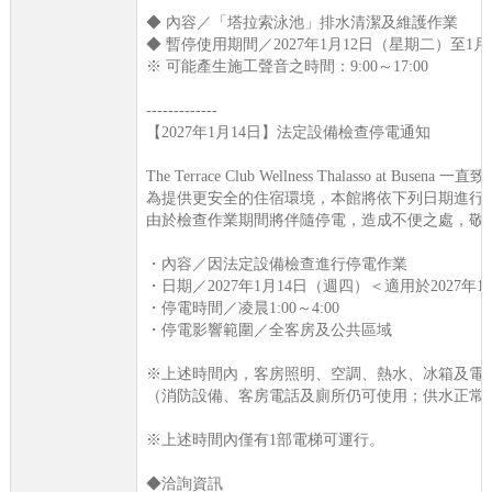
◆ 內容／「塔拉索泳池」排水清潔及維護作業
◆ 暫停使用期間／2027年1月12日（星期二）至1
※ 可能產生施工聲音之時間：9:00～17:00
-------------
【2027年1月14日】法定設備檢查停電通知
The Terrace Club Wellness Thalasso at
為提供更安全的住宿環境，本館將依下列日期進行
由於檢查作業期間將伴隨停電，造成不便之處，敬
・內容／因法定設備檢查進行停電作業
・日期／2027年1月14日（週四）＜適用於2027年
・停電時間／凌晨1:00～4:00
・停電影響範圍／全客房及公共區域
※上述時間內，客房照明、空調、熱水、冰箱及電器
（消防設備、客房電話及廁所仍可使用；供水正常
※上述時間內僅有1部電梯可運行。
◆洽詢資訊