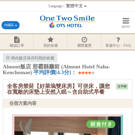
：繁體中文
Language
沖繩區
MENU
確認訂單
我的收藏
瀏覽履歷
客服中心・FAQ
將此飯店保存到我的收藏
Almont飯店 那霸縣廳前 (Almont Hotel Naha-
Kenchomae)
平均評價[4.3分]：
全客房禁菸【好萊塢雙床房】可併床，讓您
含早餐
在寬敞的床墊上安然入眠～含自助式早餐
住宿方案内容