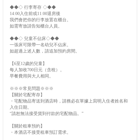
◆◆◇ 行李寄存 ◇◆◆
14:00入住前或11:00退房後
我們會把你的行李放置在櫃台。
如需寄放請告知櫃台人員。
◆◆◇ 兒童不佔床◇◆◆
一張床可限帶一名幼兒不佔床。
如超過上述人數，請追加預約房間。
【6至12歲的兒童】
每人加收700日元（含稅）。
早餐費用與大人相同。
※※※常見問題※※※
【關於宅配寄存】
・宅配物品寄送到酒店時，請務必在單據上寫明入住者姓名和
入住日期。
“請恕無法接受貨到付款的宅配物品。”
【關於租車預約】
・本酒店不接受租車預訂需求。