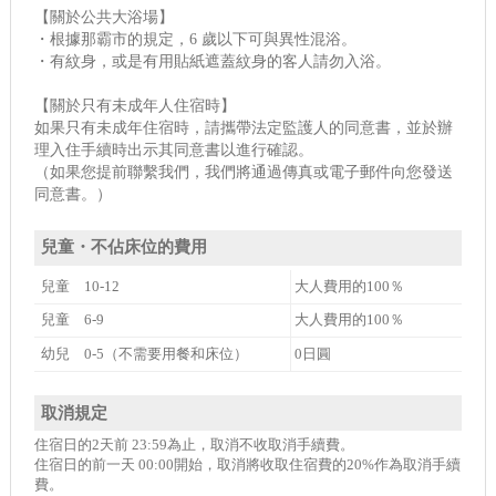
【關於公共大浴場】
・根據那霸市的規定，6 歲以下可與異性混浴。
・有紋身，或是有用貼紙遮蓋紋身的客人請勿入浴。
【關於只有未成年人住宿時】
如果只有未成年住宿時，請攜帶法定監護人的同意書，並於辦
理入住手續時出示其同意書以進行確認。
（如果您提前聯繫我們，我們將通過傳真或電子郵件向您發送
同意書。）
兒童・不佔床位的費用
兒童 10-12
大人費用的100％
兒童 6-9
大人費用的100％
幼兒 0-5（不需要用餐和床位）
0日圓
取消規定
住宿日的2天前 23:59為止，取消不收取消手續費。
住宿日的前一天 00:00開始，取消將收取住宿費的20%作為取消手續
費。