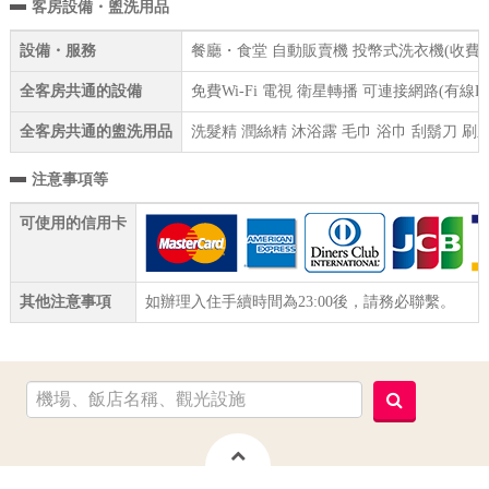
客房設備・盥洗用品
設備・服務
餐廳・食堂 自動販賣機 投幣式洗衣機(收費) 
全客房共通的設備
免費Wi-Fi 電視 衛星轉播 可連接網路(有線
全客房共通的盥洗用品
洗髮精 潤絲精 沐浴露 毛巾 浴巾 刮鬍刀 刷
注意事項等
可使用的信用卡
其他注意事項
如辦理入住手續時間為23:00後，請務必聯繫。