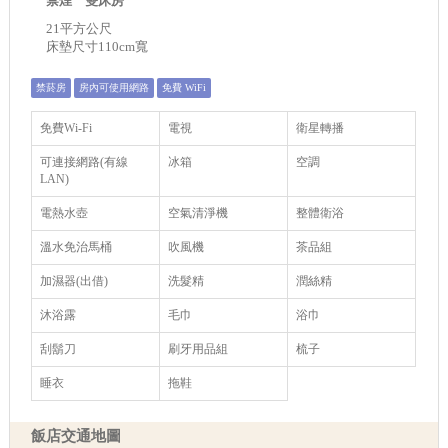
禁煙 雙床房
21平方公尺
床墊尺寸110cm寬
禁菸房
房內可使用網路
免費 WiFi
免費Wi-Fi
電視
衛星轉播
可連接網路(有線
冰箱
空調
LAN)
電熱水壺
空氣清淨機
整體衛浴
溫水免治馬桶
吹風機
茶品組
加濕器(出借)
洗髮精
潤絲精
沐浴露
毛巾
浴巾
刮鬍刀
刷牙用品組
梳子
睡衣
拖鞋
飯店交通地圖