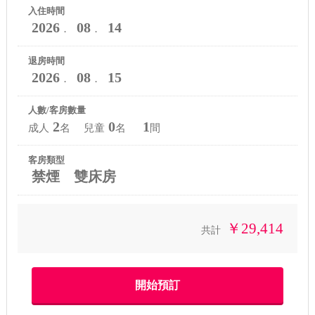
入住時間
2026
08
14
．
．
退房時間
2026
08
15
．
．
人數/客房數量
2
0
1
成人
名 兒童
名
間
客房類型
禁煙 雙床房
￥29,414
共計