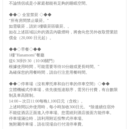
不論情侶或是小家庭都能有足夠的睡眠空間。
◆◆◇ 全室禁菸 ◇◆◆
“所有房間禁止吸菸。”
如需吸菸，請於1樓吸菸區吸菸。。
如在上述區域以外的酒店內吸煙時，將會向您另外收取營業賠
償金（20,000 日元起）。
◆◆◇早餐◇◆◆
1樓“Hanamomi”餐廳
從6:30到9:30（10:00關門）
根據使用時間，可能需要等待10分鐘或更長時間。”
為確保您的用餐時間，請自行注意用餐時間。
◆◆◇停車場（沒有摩托車和自行車的停車空間）◇◆◆
立體機械式停車場，依先後抵達順序，需另行付費，有台數限
制及車高限制。
14:00～次日11:00每晚1,100日元（含稅）。
上述時間以外使用時，每小時加收300日元。 *除連續住宿外
不能從酒店正面進入停車場。您需繞到酒店後面方能停車。
停車場滿位時，請利用附近投幣式停車場。
無附屬停車場，請在現場自行付清停車費。