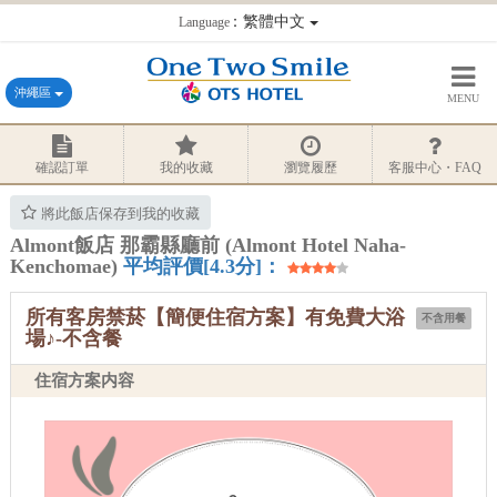
：繁體中文
Language
沖繩區
MENU
確認訂單
我的收藏
瀏覽履歷
客服中心・FAQ
將此飯店保存到我的收藏
Almont飯店 那霸縣廳前 (Almont Hotel Naha-
Kenchomae)
平均評價[4.3分]：
所有客房禁菸【簡便住宿方案】有免費大浴
不含用餐
場♪-不含餐
住宿方案内容