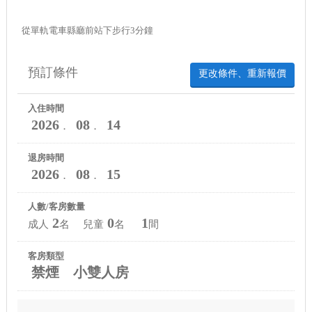
從單軌電車縣廳前站下步行3分鐘
預訂條件
更改條件、重新報價
入住時間
2026
08
14
．
．
退房時間
2026
08
15
．
．
人數/客房數量
2
0
1
成人
名 兒童
名
間
客房類型
禁煙 小雙人房