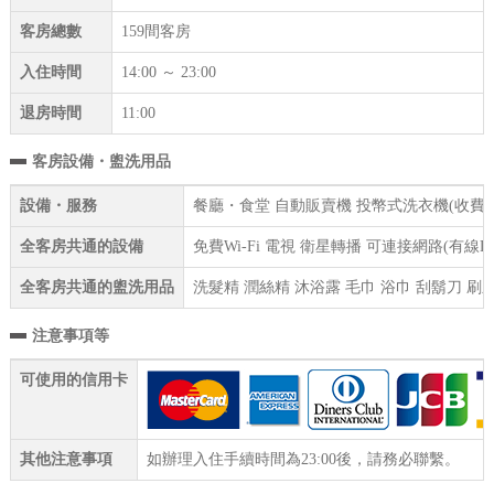
客房總數
159間客房
入住時間
14:00 ～ 23:00
退房時間
11:00
客房設備・盥洗用品
設備・服務
餐廳・食堂 自動販賣機 投幣式洗衣機(收費) 
全客房共通的設備
免費Wi-Fi 電視 衛星轉播 可連接網路(有線
全客房共通的盥洗用品
洗髮精 潤絲精 沐浴露 毛巾 浴巾 刮鬍刀 刷
注意事項等
可使用的信用卡
其他注意事項
如辦理入住手續時間為23:00後，請務必聯繫。