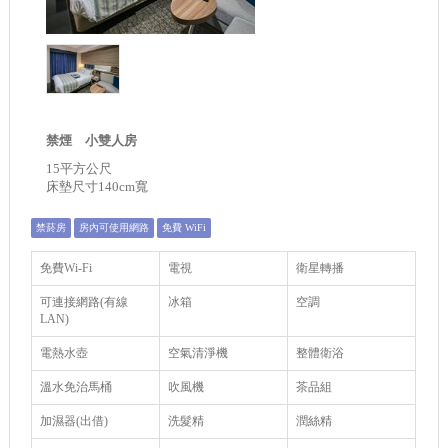
禁煙 小雙人房
15平方公尺
床墊尺寸140cm寬
禁菸房
房內可使用網路
免費 WiFi
免費Wi-Fi
電視
衛星轉播
可連接網路(有線
冰箱
空調
LAN)
電熱水壺
空氣清淨機
整體衛浴
溫水免治馬桶
吹風機
茶品組
加濕器(出借)
洗髮精
潤絲精