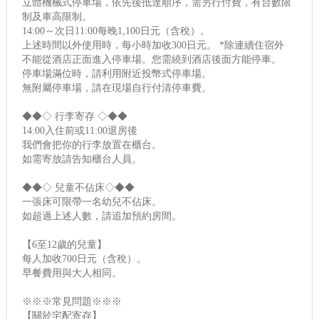
立體機械式停車場，依先後抵達順序，需另行付費，有台數限
制及車高限制。
14:00～次日11:00每晚1,100日元（含稅）。
上述時間以外使用時，每小時加收300日元。 *除連續住宿外
不能從酒店正面進入停車場。您需繞到酒店後面方能停車。
停車場滿位時，請利用附近投幣式停車場。
無附屬停車場，請在現場自行付清停車費。
◆◆◇ 行李寄存 ◇◆◆
14:00入住前或11:00退房後
我們會把你的行李放置在櫃台。
如需寄放請告知櫃台人員。
◆◆◇ 兒童不佔床◇◆◆
一張床可限帶一名幼兒不佔床。
如超過上述人數，請追加預約房間。
【6至12歲的兒童】
每人加收700日元（含稅）。
早餐費用與大人相同。
※※※常見問題※※※
【關於宅配寄存】