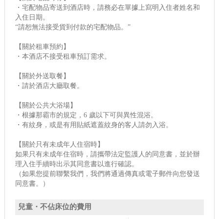
・宅配物品寄送到酒店時，請務必在單據上寫明入住者姓名和
入住日期。
“請恕無法接受貨到付款的宅配物品。”
【關於租車預約】
・本酒店不接受租車預訂需求。
【關於外送取餐】
・請於酒店大廳取餐。
【關於公共大浴場】
・根據那霸市的規定，6 歲以下可與異性混浴。
・有紋身，或是有用貼紙遮蓋紋身的客人請勿入浴。
【關於只有未成年人住宿時】
如果只有未成年住宿時，請攜帶法定監護人的同意書，並於辦
理入住手續時出示其同意書以進行確認。
（如果您提前聯繫我們，我們將通過傳真或電子郵件向您發送
同意書。）
兒童・不佔床位的費用