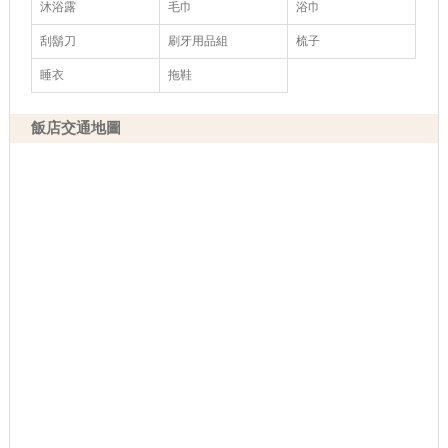
沐浴露
毛巾
浴巾
刮鬍刀
刷牙用品組
梳子
睡衣
拖鞋
飯店交通地圖