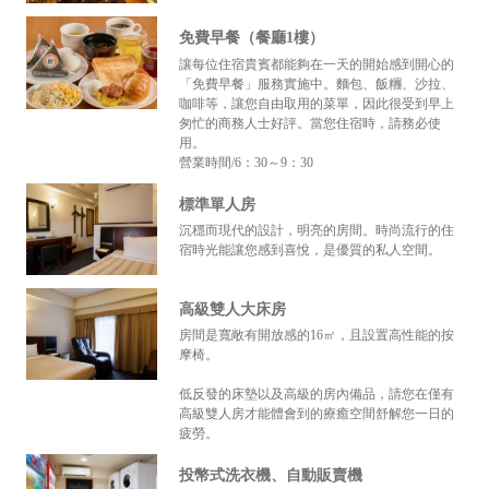
免費早餐（餐廳1樓）
讓每位住宿貴賓都能夠在一天的開始感到開心的
「免費早餐」服務實施中。麵包、飯糰、沙拉、
咖啡等，讓您自由取用的菜單，因此很受到早上
匆忙的商務人士好評。當您住宿時，請務必使
用。
營業時間/6：30～9：30
標準單人房
沉穩而現代的設計，明亮的房間。時尚流行的住
宿時光能讓您感到喜悅，是優質的私人空間。
高級雙人大床房
房間是寬敞有開放感的16㎡，且設置高性能的按
摩椅。
低反發的床墊以及高級的房內備品，請您在僅有
高級雙人房才能體會到的療癒空間舒解您一日的
疲勞。
投幣式洗衣機、自動販賣機