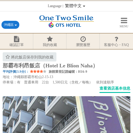
：繁體中文
Language
沖繩區
MENU
確認訂單
我的收藏
瀏覽履歷
客服中心・FAQ
將此飯店保存到我的收藏
那霸布利昂飯店（Hotel Le Blion Naha）
平均評價[3.9分]：
旅館業登記證編號：H16-9
地址：沖繩縣那霸市松山2-15-13
停車場：有 普通車用 22台 1,500日元（含稅／每晚） 依到達順序
查看酒店基本信息