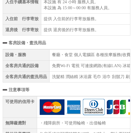
入住手續基本情報
本設施 有 24 小時 服務人員。
本設施 為 15:00～00:00 有服務人員。
入住前 行李寄放
提供 入住前的行李寄放服務。
退房後 行李寄放
提供 退房後的行李寄放服務。
客房設備・盥洗用品
設備・服務
餐廳・食堂 個人電腦區 各種按摩服務(收費) 
全客房共通的設備
免費Wi-Fi 電視 可連接網路(有線LAN) 
全客房共通的盥洗用品
洗髮精 潤絲精 沐浴露 毛巾 浴巾 刮鬍刀 刷
注意事項等
可使用的信用卡
無障礙應對
・殘障廁所・可使用輪椅・出借輪椅