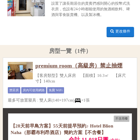
設置了讓長期居住的貴賓們感到開心的投幣式洗
衣房，也設有24小時都能使用的無酒精飲料、啤
酒與零食販賣機、以及製冰機。
更改條件
房型一覽（1件）
premium room（高級房）禁止抽煙
【客房類型】雙人床房 【面積】16.3㎡ 【床尺
寸】140cm
禁菸房
房內可使用網路
免費 WiFi
最多可放置寢具
:
雙人床(140×197cm)
×1張
不含用餐
【28天前早鳥方案】55天前提早預約♪ Hotel Blion
Naha（那霸布利昂酒店）簡約方案【不含餐】
合計 11,018日圓